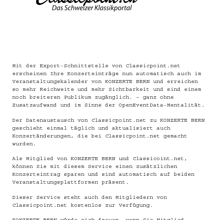
Mit der Export-Schnittstelle von
Classicpoint.net
erscheinen Ihre Konzerteinträge nun automatisch auch im
Veranstaltungskalender von
KONZERTE BERN
und erreichen
so mehr Reichweite und mehr Sichtbarkeit und sind einem
noch breiteren Publikum zugänglich. – ganz ohne
Zusatzaufwand und im Sinne der OpenEventData-Mentalität.
Der Datenaustausch von Classicpoint.net zu KONZERTE BERN
geschieht einmal täglich und aktualisiert auch
Konzertänderungen, die bei Classicpoint.net gemacht
wurden.
Als Mitglied von KONZERTE BERN und Classicoint.net,
können Sie mit diesem Service einen zusätzlichen
Konzerteintrag sparen und sind automatisch auf beiden
Veranstaltungsplattformen präsent.
Dieser Service steht auch den Mitgliedern von
Classicpoint.net kostenlos zur Verfügung.