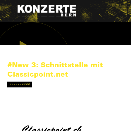
#New 3: Schnittstelle mit
Classicpoint.net
09.02.2022