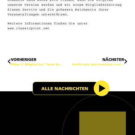
KONZERTE BERN würde sich freuen, wenn Sie Mitglied
unseres Vereins werden und mit einem Mitgliederbeitrag
diesen Service und die grössere Reichweite Ihrer
Veranstaltungen unterstützen.
Weitere Informationen finden Sie unter
www.classicpoint.net
VORHERIGER
NÄCHSTER
#New 2: Mitglied bei “Open Event Data”
#nicht new aber trotzdem cool: Kooperation mit CulturAll
ALLE NACHRICHTEN