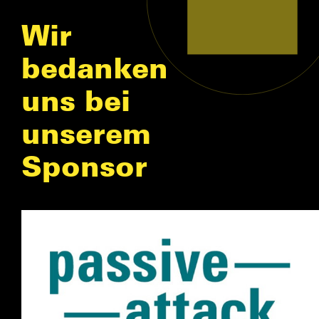
Wir
bedanken
uns bei
unserem
Sponsor