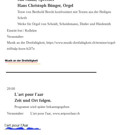
Hans Christoph Bünger, Orgel
Texte von Berthold Brecht konfrontiert mit Texten aus der Heiligen
Schrift
Werke für Orgel von Scheidt, Scheidemann, Distler und Hindemith
Eintritt frei / Kollekte
Veranstalter:
Musik an der Dreifaltigkeit, https://
www.musik-dreifaltigkeit.ch/termine/orgel-
trifftalp-horn-b2f7e
20:00
L'art pour l'aar
Zeit und Ort folgen.
Programm wird später bekanntgegeben.
Veranstalter:
L'art pour l'aar,
www.artpourlaar.ch