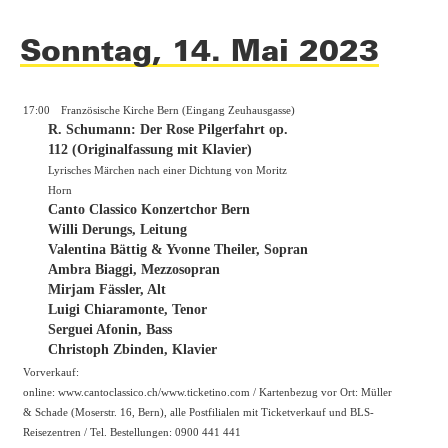
Sonntag, 14. Mai 2023
17:00
Französische Kirche Bern (Eingang Zeuhausgasse)
R. Schumann: Der Rose Pilgerfahrt op.
112 (Originalfassung mit Klavier)
Lyrisches Märchen nach einer Dichtung von Moritz
Horn
Canto Classico Konzertchor Bern
Willi Derungs, Leitung
Valentina Bättig & Yvonne Theiler, Sopran
Ambra Biaggi, Mezzosopran
Mirjam Fässler, Alt
Luigi Chiaramonte, Tenor
Serguei Afonin, Bass
Christoph Zbinden, Klavier
Vorverkauf:
online:
www.cantoclassico.ch/www.ticketino.com
/ Kartenbezug vor Ort: Müller
& Schade (Moserstr. 16, Bern), alle Postfilialen mit Ticketverkauf und BLS-
Reisezentren / Tel. Bestellungen: 0900 441 441