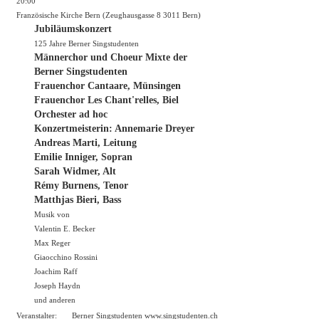
20:00
Französische Kirche Bern (Zeughausgasse 8 3011 Bern)
Jubiläumskonzert
125 Jahre Berner Singstudenten
Männerchor und Choeur Mixte der
Berner Singstudenten
Frauenchor Cantaare, Münsingen
Frauenchor Les Chant'relles, Biel
Orchester ad hoc
Konzertmeisterin: Annemarie Dreyer
Andreas Marti, Leitung
Emilie Inniger, Sopran
Sarah Widmer, Alt
Rémy Burnens, Tenor
Matthjas Bieri, Bass
Musik von
Valentin E. Becker
Max Reger
Giaocchino Rossini
Joachim Raff
Joseph Haydn
und anderen
Veranstalter:
Berner Singstudenten
www.singstudenten.ch