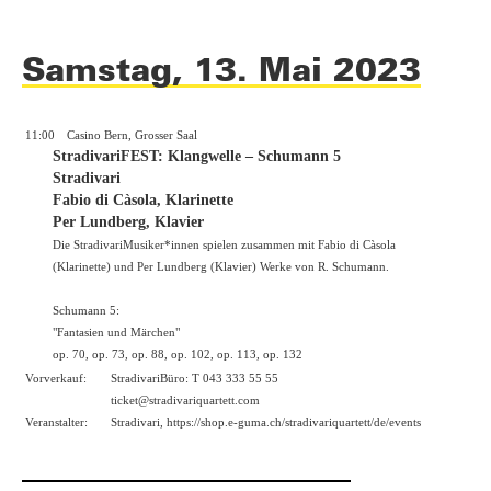
Samstag, 13. Mai 2023
11:00
Casino Bern, Grosser Saal
StradivariFEST: Klangwelle – Schumann 5
Stradivari
Fabio di Càsola, Klarinette
Per Lundberg, Klavier
Die StradivariMusiker*innen spielen zusammen mit Fabio di Càsola
(Klarinette) und Per Lundberg (Klavier) Werke von R. Schumann.
Schumann 5:
"Fantasien und Märchen"
op. 70, op. 73, op. 88, op. 102, op. 113, op. 132
Vorverkauf:
StradivariBüro: T 043 333 55 55
ticket@stradivariquartett.com
Veranstalter:
Stradivari, https://shop.e-guma.ch/stradivariquartett/de/events