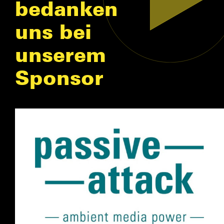
bedanken
uns bei
unserem
Sponsor