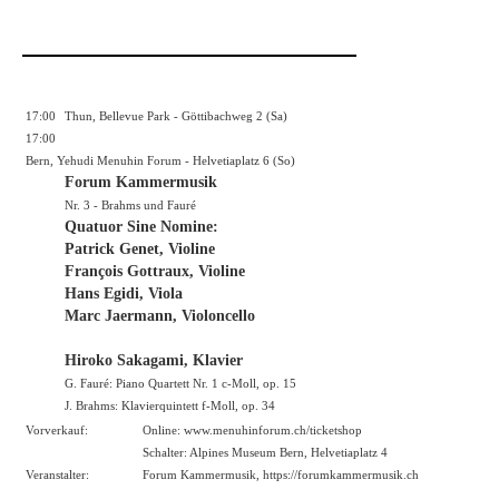
17:00
Thun, Bellevue Park - Göttibachweg 2 (Sa)
17:00
Bern, Yehudi Menuhin Forum - Helvetiaplatz 6 (So)
Forum Kammermusik
Nr. 3 - Brahms und Fauré
Quatuor Sine Nomine:
Patrick Genet, Violine
François Gottraux, Violine
Hans Egidi, Viola
Marc Jaermann, Violoncello
Hiroko Sakagami, Klavier
G. Fauré: Piano Quartett Nr. 1 c-Moll, op. 15
J. Brahms: Klavierquintett f-Moll, op. 34
Vorverkauf:
Online:
www.menuhinforum.ch/ticketshop
Schalter: Alpines Museum Bern, Helvetiaplatz 4
Veranstalter:
Forum Kammermusik, https://forumkammermusik.ch