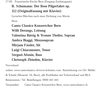
17:00
Französische Kirche Bern (Eingang Zeuhausgasse)
R. Schumann: Der Rose Pilgerfahrt op.
112 (Originalfassung mit Klavier)
Lyrisches Märchen nach einer Dichtung von Moritz
Horn
Canto Classico Konzertchor Bern
Willi Derungs, Leitung
Valentina Bättig & Yvonne Theiler, Sopran
Ambra Biaggi, Mezzosopran
Mirjam Fässler, Alt
Luigi Chiaramonte, Tenor
Serguei Afonin, Bass
Christoph Zbinden, Klavier
Vorverkauf:
online:
www.cantoclassico.ch/www.ticketino.com
/ Kartenbezug vor Ort: Müller
& Schade (Moserstr. 16, Bern), alle Postfilialen mit Ticketverkauf und BLS-
Reisezentren / Tel. Bestellungen: 0900 441 441
Veranstalter:
Canto Classico Konzertchor Bern,
www.cantoclassico.ch