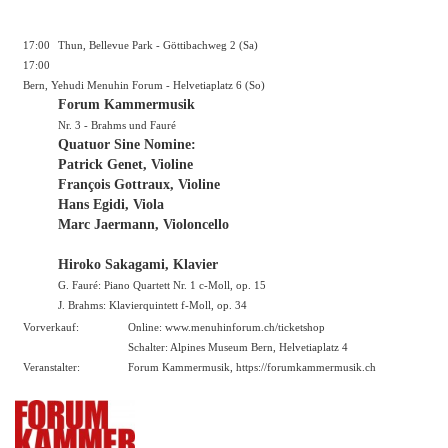
17:00
Thun, Bellevue Park - Göttibachweg 2 (Sa)
17:00
Bern, Yehudi Menuhin Forum - Helvetiaplatz 6 (So)
Forum Kammermusik
Nr. 3 - Brahms und Fauré
Quatuor Sine Nomine:
Patrick Genet, Violine
François Gottraux, Violine
Hans Egidi, Viola
Marc Jaermann, Violoncello
Hiroko Sakagami, Klavier
G. Fauré: Piano Quartett Nr. 1 c-Moll, op. 15
J. Brahms: Klavierquintett f-Moll, op. 34
Vorverkauf:
Online:
www.menuhinforum.ch/ticketshop
Schalter: Alpines Museum Bern, Helvetiaplatz 4
Veranstalter:
Forum Kammermusik, https://forumkammermusik.ch