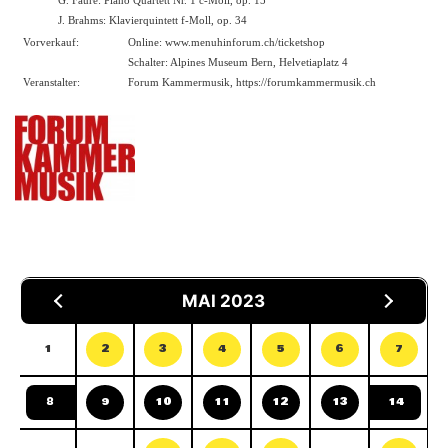
G. Fauré: Piano Quartett Nr. 1 c-Moll, op. 15
J. Brahms: Klavierquintett f-Moll, op. 34
Vorverkauf:
Online:
www.menuhinforum.ch/ticketshop
Schalter: Alpines Museum Bern, Helvetiaplatz 4
Veranstalter:
Forum Kammermusik, https://forumkammermusik.ch
MAI 2023
1
2
3
4
5
6
7
8
9
10
11
12
13
14