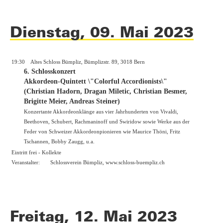
Dienstag, 09. Mai 2023
19:30
Altes Schloss Bümpliz, Bümplizstr. 89, 3018 Bern
6. Schlosskonzert
Akkordeon-Quintett \"Colorful Accordionists\"
(Christian Hadorn, Dragan Miletic, Christian Besmer,
Brigitte Meier, Andreas Steiner)
Konzertante Akkordeonklänge aus vier Jahrhunderten von Vivaldi,
Beethoven, Schubert, Rachmaninoff und Swiridow sowie Werke aus der
Feder von Schweizer Akkordeonpionieren wie Maurice Thöni, Fritz
Tschannen, Bobby Zaugg, u.a.
Eintritt frei - Kollekte
Veranstalter:
Schlossverein Bümpliz,
www.schloss-buempliz.ch
Freitag, 12. Mai 2023