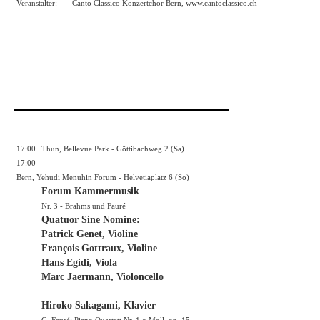
Veranstalter:
Canto Classico Konzertchor Bern,
www.cantoclassico.ch
17:00
Thun, Bellevue Park - Göttibachweg 2 (Sa)
17:00
Bern, Yehudi Menuhin Forum - Helvetiaplatz 6 (So)
Forum Kammermusik
Nr. 3 - Brahms und Fauré
Quatuor Sine Nomine:
Patrick Genet, Violine
François Gottraux, Violine
Hans Egidi, Viola
Marc Jaermann, Violoncello
Hiroko Sakagami, Klavier