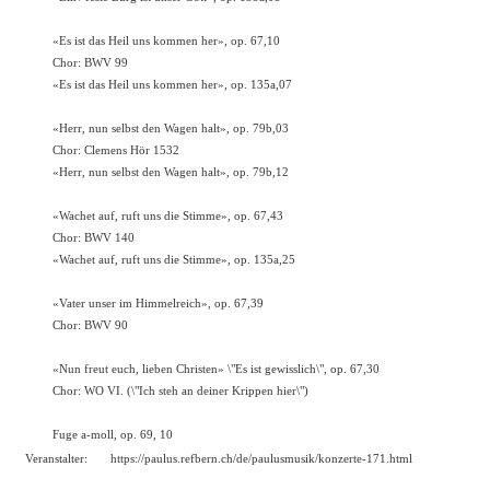
«Es ist das Heil uns kommen her», op. 67,10
Chor: BWV 99
«Es ist das Heil uns kommen her», op. 135a,07
«Herr, nun selbst den Wagen halt», op. 79b,03
Chor: Clemens Hör 1532
«Herr, nun selbst den Wagen halt», op. 79b,12
«Wachet auf, ruft uns die Stimme», op. 67,43
Chor: BWV 140
«Wachet auf, ruft uns die Stimme», op. 135a,25
«Vater unser im Himmelreich», op. 67,39
Chor: BWV 90
«Nun freut euch, lieben Christen» \"Es ist gewisslich\", op. 67,30
Chor: WO VI. (\"Ich steh an deiner Krippen hier\")
Fuge a-moll, op. 69, 10
Veranstalter:
https://paulus.refbern.ch/de/paulusmusik/konzerte-171.html