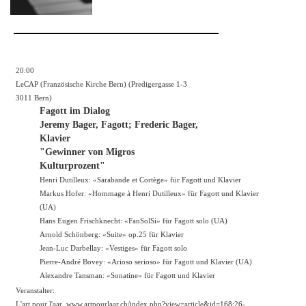
20:00
LeCAP (Französische Kirche Bern) (Predigergasse 1-3
3011 Bern)
Fagott im Dialog
Jeremy Bager, Fagott; Frederic Bager,
Klavier
"Gewinner von Migros
Kulturprozent"
Henri Dutilleux: «Sarabande et Cortège» für Fagott und Klavier
Markus Hofer: «Hommage à Henri Dutilleux» für Fagott und Klavier
(UA)
Hans Eugen Frischknecht: «FanSolSi» für Fagott solo (UA)
Arnold Schönberg: «Suite» op.25 für Klavier
Jean-Luc Darbellay: «Vestiges» für Fagott solo
Pierre-André Bovey: «Arioso serioso» für Fagott und Klavier (UA)
Alexandre Tansman: «Sonatine» für Fagott und Klavier
Veranstalter:
L'art pour l'aar,
www.artpourlaar.ch/index.php?view=article&id=168:26-