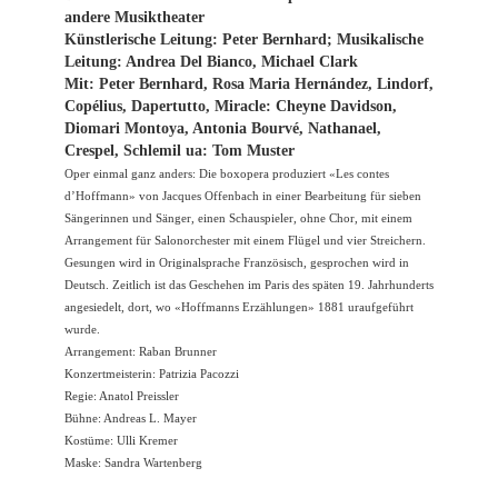
andere Musiktheater
Künstlerische Leitung: Peter Bernhard; Musikalische
Leitung: Andrea Del Bianco, Michael Clark
Mit: Peter Bernhard, Rosa Maria Hernández, Lindorf,
Copélius, Dapertutto, Miracle: Cheyne Davidson,
Diomari Montoya, Antonia Bourvé, Nathanael,
Crespel, Schlemil ua: Tom Muster
Oper einmal ganz anders: Die boxopera produziert «Les contes
d’Hoffmann» von Jacques Offenbach in einer Bearbeitung für sieben
Sängerinnen und Sänger, einen Schauspieler, ohne Chor, mit einem
Arrangement für Salonorchester mit einem Flügel und vier Streichern.
Gesungen wird in Originalsprache Französisch, gesprochen wird in
Deutsch. Zeitlich ist das Geschehen im Paris des späten 19. Jahrhunderts
angesiedelt, dort, wo «Hoffmanns Erzählungen» 1881 uraufgeführt
wurde.
Arrangement: Raban Brunner
Konzertmeisterin: Patrizia Pacozzi
Regie: Anatol Preissler
Bühne: Andreas L. Mayer
Kostüme: Ulli Kremer
Maske: Sandra Wartenberg