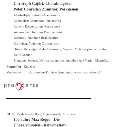
Christoph Cajöri, Choralmagister
Peter Conraden Zumthor, Perkussion
Allerheiligen: Introitus Gaudeamus
Allerseelen: Communio Lux aeterna
Advent: Responsorium Rorate coeli
Weihnachten: Introitus Puer natus est
Fastenzeit: Antiphon Beati pacifici
Karfreitag: Antiphon Crucem tuam
Ostern: Halleluja-Ruf der Osternacht, Sequenz Victimae paschali laudes,
Kyrie Genitor
Pfingsten: Sequenz Veni sancte spiritus, Antiphon Ave Maria - Magnificat
Eintritt frei - Kollekte
Veranstalter:
Konzertchor Pro Arte Bern, https://
www.proartechor.ch/
20:00
Pauluskirche Bern, Freiestrasse 8, 3012 Bern
150 Jahre Max Reger - Die
Choralvorspiele «Reformation»