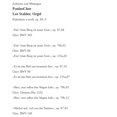
Zuhören und Mitsingen
PaulusChor
Lee Stalder, Orgel
Präludium a-moll, op. 69, 9
«Ein\' feste Burg ist unser Gott», op. 67,06
Chor: BWV 303
«Ein\' feste Burg ist unser Gott», op. 79b,02
Chor: BWV 80
«Ein\' feste Burg ist unser Gott», op. 135a,05
«Es ist das Heil uns kommen her», op. 67,10
Chor: BWV 99
«Es ist das Heil uns kommen her», op. 135a,07
«Herr, nun selbst den Wagen halt», op. 79b,03
Chor: Clemens Hör 1532
«Herr, nun selbst den Wagen halt», op. 79b,12
«Wachet auf, ruft uns die Stimme», op. 67,43
Chor: BWV 140