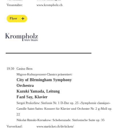
Veranstalter:
www.krompholz.ch
Flyer
19:30
Casino Bern
Migros-Kulturprozent-Classics präsentiert:
City of BIrmingham Symphony
Orchestra
Kazuki Yamada, Leitung
Fazıl Say, Klavier
Sergei Prokofiew: Sinfonie Nr. 1 D-Dur op. 25 «Symphonie classique»
Camille Saint-Saëns: Konzert für Klavier und Orchester Nr. 2 g-Moll op.
22
Nikolai Rimski-Korsakow: Scheherazade. Sinfonische Suite op. 35
Vorverkauf:
www.starticket.ch/de/tickets/