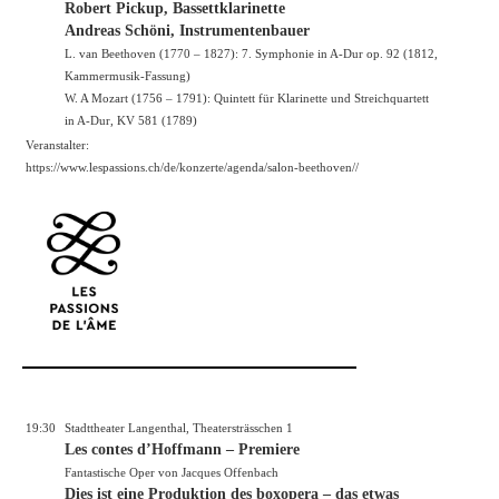
Robert Pickup, Bassettklarinette
Andreas Schöni, Instrumentenbauer
L. van Beethoven (1770 – 1827): 7. Symphonie in A-Dur op. 92 (1812,
Kammermusik-Fassung)
W. A Mozart (1756 – 1791): Quintett für Klarinette und Streichquartett
in A-Dur, KV 581 (1789)
Veranstalter:
https://www.lespassions.ch/de/konzerte/agenda/salon-beethoven//
19:30
Stadttheater Langenthal, Theatersträsschen 1
Les contes d’Hoffmann – Premiere
Fantastische Oper von Jacques Offenbach
Dies ist eine Produktion des boxopera – das etwas