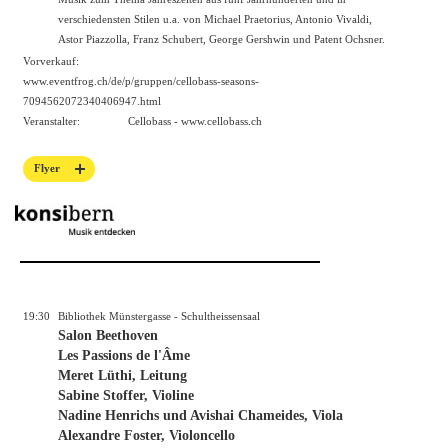
verschiedensten Stilen u.a. von Michael Praetorius, Antonio Vivaldi,
Astor Piazzolla, Franz Schubert, George Gershwin und Patent Ochsner.
Vorverkauf:
www.eventfrog.ch/de/p/gruppen/cellobass-seasons-
7094562072340406947.html
Veranstalter:
Cellobass -
www.cellobass.ch
Flyer
19:30
Bibliothek Münstergasse - Schultheissensaal
Salon Beethoven
Les Passions de l'Âme
Meret Lüthi, Leitung
Sabine Stoffer, Violine
Nadine Henrichs und Avishai Chameides, Viola
Alexandre Foster, Violoncello