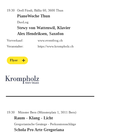
19:30
Orell Füssli, Bälliz 60, 3600 Thun
PianoWoche Thun
DuoLog
Stewy von Wattenwil, Klavier
Alex Hendriksen, Saxofon
Vorverkauf:
www.eventfrog.ch
Veranstalter:
https://
www.krompholz.ch
Flyer
19:30
Münster Bern (Münsterplatz 1, 3011 Bern)
Raum - Klang - Licht
Gregorianische Gesänge - Perkussionsschläge
Schola Pro Arte Gregoriana