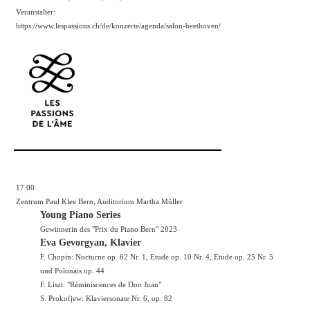
Veranstalter:
https://www.lespassions.ch/de/konzerte/agenda/salon-beethoven/
17:00
Zentrum Paul Klee Bern, Auditorium Martha Müller
Young Piano Series
Gewinnerin des "Prix du Piano Bern" 2023
Eva Gevorgyan, Klavier
F. Chopin: Nocturne op. 62 Nr. 1, Etude op. 10 Nr. 4, Etude op. 25 Nr. 5
und Polonais op. 44
F. Liszt: "Réminiscences de Don Juan"
S. Prokofjew: Klaviersonate Nr. 6, op. 82