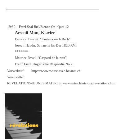
19:30
Farel Saal Biel/Bienne Ob. Quai 12
Arsenii Mun, Klavier
Feruccio Busoni: “Fantasia nach Bach”
Joseph Haydn: Sonate in Es-Dur HOB XVI
*******
Maurice Ravel: “Gaspard de la nuit”
Franz Liszt: Ungarische Rhapsodie No.2
Vorverkauf:
https://
www.swissclassic.betanet.ch
Veranstalter:
REVELATIONS-JEUNES MAITRES,
www.swissclassic.org/revelations.html