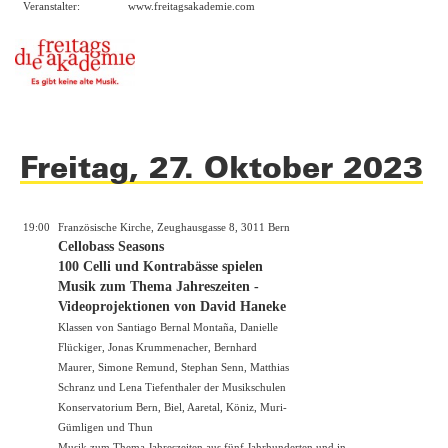
Veranstalter:
www.freitagsakademie.com
Freitag, 27. Oktober 2023
19:00
Französische Kirche, Zeughausgasse 8, 3011 Bern
Cellobass Seasons
100 Celli und Kontrabässe spielen
Musik zum Thema Jahreszeiten -
Videoprojektionen von David Haneke
Klassen von Santiago Bernal Montaña, Danielle
Flückiger, Jonas Krummenacher, Bernhard
Maurer, Simone Remund, Stephan Senn, Matthias
Schranz und Lena Tiefenthaler der Musikschulen
Konservatorium Bern, Biel, Aaretal, Köniz, Muri-
Gümligen und Thun
Musik zum Thema Jahreszeiten aus fünf Jahrhunderten und in