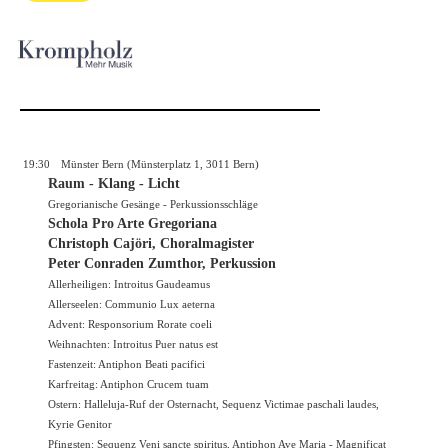
19:30
Münster Bern (Münsterplatz 1, 3011 Bern)
Raum - Klang - Licht
Gregorianische Gesänge - Perkussionsschläge
Schola Pro Arte Gregoriana
Christoph Cajöri, Choralmagister
Peter Conraden Zumthor, Perkussion
Allerheiligen: Introitus Gaudeamus
Allerseelen: Communio Lux aeterna
Advent: Responsorium Rorate coeli
Weihnachten: Introitus Puer natus est
Fastenzeit: Antiphon Beati pacifici
Karfreitag: Antiphon Crucem tuam
Ostern: Halleluja-Ruf der Osternacht, Sequenz Victimae paschali laudes,
Kyrie Genitor
Pfingsten: Sequenz Veni sancte spiritus, Antiphon Ave Maria - Magnificat