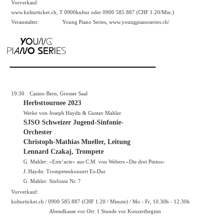
Vorverkauf:
www.kulturticket.ch
, T 0900kultur oder 0900 585 887 (CHF 1.20/Min.)
Veranstalter:
Young Piano Series,
www.youngpianoseries.ch/
19:30
Casino Bern, Grosser Saal
Herbsttournee 2023
Werke von Joseph Haydn & Gustav Mahler
SJSO Schweizer Jugend-Sinfonie-
Orchester
Christoph-Mathias Mueller, Leitung
Lennard Czakaj, Trompete
G. Mahler: «Entr’acte» aus C.M. von Webers «Die drei Pintos»
J. Haydn: Trompetenkonzert Es-Dur
G. Mahler: Sinfonie Nr. 7
Vorverkauf:
kulturticket.ch / 0900 585 887 (CHF 1.20 / Minute) / Mo - Fr, 10.30h - 12.30h
Abendkasse vor Ort: 1 Stunde vor Konzertbeginn