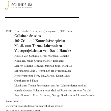
19:00
Französische Kirche, Zeughausgasse 8, 3011 Bern
Cellobass Seasons
100 Celli und Kontrabässe spielen
Musik zum Thema Jahreszeiten -
Videoprojektionen von David Haneke
Klassen von Santiago Bernal Montaña, Danielle
Flückiger, Jonas Krummenacher, Bernhard
Maurer, Simone Remund, Stephan Senn, Matthias
Schranz und Lena Tiefenthaler der Musikschulen
Konservatorium Bern, Biel, Aaretal, Köniz, Muri-
Gümligen und Thun
Musik zum Thema Jahreszeiten aus fünf Jahrhunderten und in
verschiedensten Stilen u.a. von Michael Praetorius, Antonio Vivaldi,
Astor Piazzolla, Franz Schubert, George Gershwin und Patent Ochsner.
Vorverkauf:
www.eventfrog.ch/de/p/gruppen/cellobass-seasons-
7094562072340406947.html