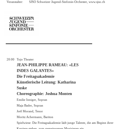
Veranstalter:
SJSO Schweizer Jugend-Sinfonie-Orchester,
www.sjso.ch
20:00
Tojo Theater
JEAN-PHILIPPE RAMEAU: «LES
INDES GALANTES»
Die Freitagsakademie
Künstlerische Leitung: Katharina
Suske
Choreographie: Joshua Monten
Emilie Inniger, Sopran
Maja Bader, Sopran
Joël Morand, Tenor
Moritz Achermann, Bariton
Spielwiese: Die Freitagsakademie lädt junge Talente, die am Beginn ihrer
Karriere stehen, zum gemeinsamen Musizieren ein.