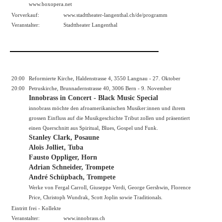
www.boxopera.net
Vorverkauf:
www.stadttheater-langenthal.ch/de/programm
Veranstalter:
Stadttheater Langenthal
20:00
Reformierte Kirche, Haldenstrasse 4, 3550 Langnau - 27. Oktober
20:00
Petruskirche, Brunnadernstrasse 40, 3006 Bern - 9. November
Innobrass in Concert - Black Music Special
innobrass möchte den afroamerikanischen Musiker:innen und ihrem
grossen Einfluss auf die Musikgeschichte Tribut zollen und präsentiert
einen Querschnitt aus Spiritual, Blues, Gospel und Funk.
Stanley Clark, Posaune
Aloïs Jolliet, Tuba
Fausto Oppliger, Horn
Adrian Schneider, Trompete
André Schüpbach, Trompete
Werke von Fergal Carroll, Giuseppe Verdi, George Gershwin, Florence
Price, Christoph Wundrak, Scott Joplin sowie Traditionals.
Eintritt frei - Kollekte
Veranstalter:
www.innobrass.ch