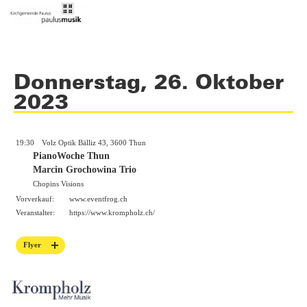
Donnerstag, 26. Oktober
2023
19:30
Volz Optik Bälliz 43, 3600 Thun
PianoWoche Thun
Marcin Grochowina Trio
Chopins Visions
Vorverkauf:
www.eventfrog.ch
Veranstalter:
https://
www.krompholz.ch/
Flyer