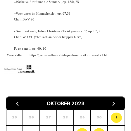
«Wachet auf, ruft uns die Stimme», op. 135a,25
«Vater unser im Himmelreich», op. 67,39
Chor: BWV 90
«Nun freut euch, lieben Christen» \"Es ist gewisslich\", op. 67,30
Chor: WO VI. (\"Ich steh an deiner Krippen hier\")
Fuge a-moll, op. 69, 10
Veranstalter:
https://paulus.refbern.ch/de/paulusmusik/konzerte-171.html
OKTOBER 2023
25
26
27
28
29
30
1