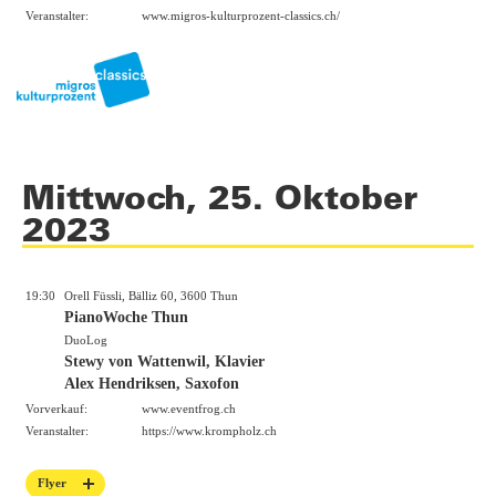
Veranstalter:
www.migros-kulturprozent-classics.ch/
Mittwoch, 25. Oktober
2023
19:30
Orell Füssli, Bälliz 60, 3600 Thun
PianoWoche Thun
DuoLog
Stewy von Wattenwil, Klavier
Alex Hendriksen, Saxofon
Vorverkauf:
www.eventfrog.ch
Veranstalter:
https://
www.krompholz.ch
Flyer