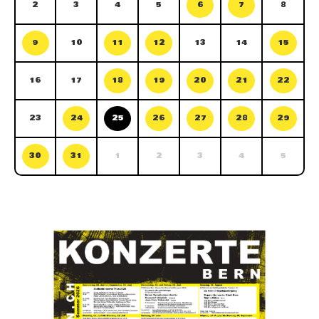
2
3
4
5
6
7
8
9
10
11
12
13
14
15
16
17
18
19
20
21
22
23
24
25
26
27
28
29
30
31
1
2
3
4
5