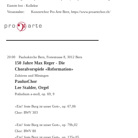
Eintritt frei - Kollekte
Veranstalter:
Konzertchor Pro Arte Bern, https://
www.proartechor.ch/
20:00
Pauluskirche Bern, Freiestrasse 8, 3012 Bern
150 Jahre Max Reger - Die
Choralvorspiele «Reformation»
Zuhören und Mitsingen
PaulusChor
Lee Stalder, Orgel
Präludium a-moll, op. 69, 9
«Ein\' feste Burg ist unser Gott», op. 67,06
Chor: BWV 303
«Ein\' feste Burg ist unser Gott», op. 79b,02
Chor: BWV 80
«Ein\' feste Burg ist unser Gott», op. 135a,05