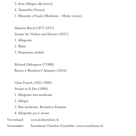
3. Aria (Allegro alla breve)
4. Tarantella (Vivace)
5. Minuetto e Finale (Moderato – Molto vivace)
Maurice Ravel (1875-1937)
Sonate für Violine und Klavier (1927)
1. Allegretto
2. Blues
3. Perpetuum mobile
Richard Dubugnon (*1968)
Retour à Montfort-l’Almaury (2010)
César Franck (1822-1890)
Sonate in A-Dur (1886)
1. Allegretto ben moderato
2. Allegro
3. Ben moderato: Recitativo-Fantasia
4. Allegretto poco mosso
Vorverkauf:
www.kulturticket.ch
Veranstalter:
Soundeum Chamber Ensemble |
www.soundeum.ch