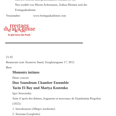
Neu erzählt von Moritz Achermann, Joshua Monten und der
Freitagsakademie
Veranstalter:
www.freitagsakademie.com
21:45
Restaurant zum Äusseren Stand, Zeughausgasse 17, 3011
Bern
Moments intimes
Diner concert
Duo Soundeum Chamber Ensemble
Yacin El Bay und Mariya Kostenko
Igor Strawinsky
Suite d’après des thèmes, fragments et morceaux de Giambatista Pergolesi
(1925)
1. Introduzione (Allegro moderato)
2. Serenata (Larghetto)