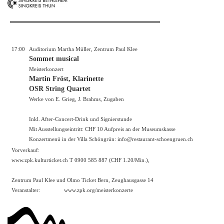
17:00
Auditorium Martha Müller, Zentrum Paul Klee
Sommet musical
Meisterkonzert
Martin Fröst, Klarinette
OSR String Quartet
Werke von E. Grieg, J. Brahms, Zugaben
Inkl. After-Concert-Drink und Signierstunde
Mit Ausstellungseintritt: CHF 10 Aufpreis an der Museumskasse
Konzertmenü in der Villa Schöngrün: info@restaurant-schoengruen.ch
Vorverkauf:
www.zpk.kulturticket.ch
T 0900 585 887 (CHF 1.20/Min.),
Zentrum Paul Klee und Olmo Ticket Bern, Zeughausgasse 14
Veranstalter:
www.zpk.org/meisterkonzerte