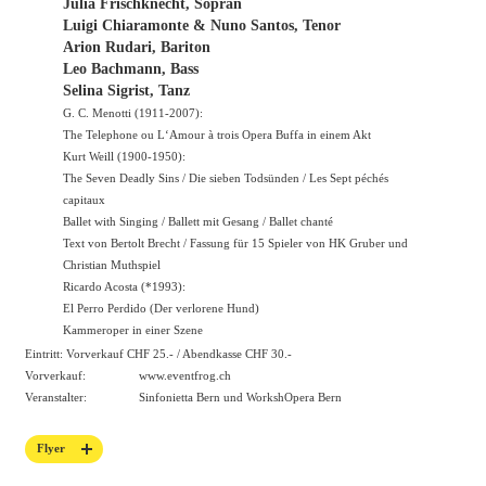
Julia Frischknecht, Sopran
Luigi Chiaramonte & Nuno Santos, Tenor
Arion Rudari, Bariton
Leo Bachmann, Bass
Selina Sigrist, Tanz
G. C. Menotti (1911-2007):
The Telephone ou L‘Amour à trois Opera Buffa in einem Akt
Kurt Weill (1900-1950):
The Seven Deadly Sins / Die sieben Todsünden / Les Sept péchés
capitaux
Ballet with Singing / Ballett mit Gesang / Ballet chanté
Text von Bertolt Brecht / Fassung für 15 Spieler von HK Gruber und
Christian Muthspiel
Ricardo Acosta (*1993):
El Perro Perdido (Der verlorene Hund)
Kammeroper in einer Szene
Eintritt: Vorverkauf CHF 25.- / Abendkasse CHF 30.-
Vorverkauf:
www.eventfrog.ch
Veranstalter:
Sinfonietta Bern und WorkshOpera Bern
Flyer