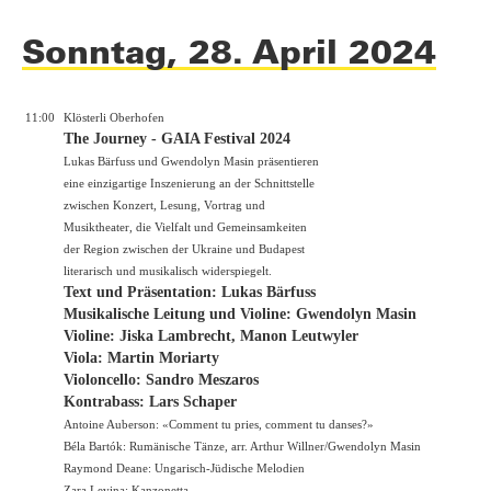
Sonntag, 28. April 2024
11:00
Klösterli Oberhofen
The Journey - GAIA Festival 2024
Lukas Bärfuss und Gwendolyn Masin präsentieren
eine einzigartige Inszenierung an der Schnittstelle
zwischen Konzert, Lesung, Vortrag und
Musiktheater, die Vielfalt und Gemeinsamkeiten
der Region zwischen der Ukraine und Budapest
literarisch und musikalisch widerspiegelt.
Text und Präsentation: Lukas Bärfuss
Musikalische Leitung und Violine: Gwendolyn Masin
Violine: Jiska Lambrecht, Manon Leutwyler
Viola: Martin Moriarty
Violoncello: Sandro Meszaros
Kontrabass: Lars Schaper
Antoine Auberson: «Comment tu pries, comment tu danses?»
Béla Bartók: Rumänische Tänze, arr. Arthur Willner/Gwendolyn Masin
Raymond Deane: Ungarisch-Jüdische Melodien
Zara Levina: Kanzonetta