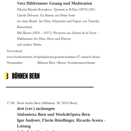
Vera Hiltbrunner Gesang und Moderation
Nikolai Rimski-Korsakow: Quintett in B-Dur (1876) (26')
Claude Debussy: En Bateau aus Petite Suite
(in einer Bearb. für Flöte, Klarinette und Fagott von Timothy
Bonenfant)
Mel Bonis (1858 – 1937): Nocturne aus Scènes de la Foret –
Waldszenen für Flöte, Horn und Klavier
und andere Werke
Vorverkauf:
www.buehnenbern.ch/spielplan/programm/matinee-07-einisch-zbarn/
Veranstalter:
Bühnen Bern | Berner Symphonieorchester
17:00
Hotel Jardin Bern (Militärstr. 38, 3014 Bern)
drei (ver-) suchungen
Sinfonietta Bern und WorkshOpera Bern
Igor Andreev, Flurin Rüedlinger, Ricardo Acosta -
Leitung