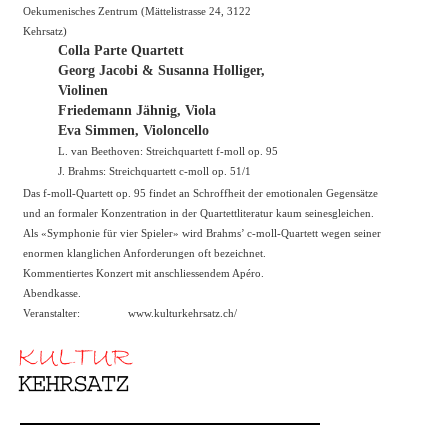
Oekumenisches Zentrum (Mättelistrasse 24, 3122
Kehrsatz)
Colla Parte Quartett
Georg Jacobi & Susanna Holliger,
Violinen
Friedemann Jähnig, Viola
Eva Simmen, Violoncello
L. van Beethoven: Streichquartett f-moll op. 95
J. Brahms: Streichquartett c-moll op. 51/1
Das f-moll-Quartett op. 95 findet an Schroffheit der emotionalen Gegensätze
und an formaler Konzentration in der Quartettliteratur kaum seinesgleichen.
Als «Symphonie für vier Spieler» wird Brahms’ c-moll-Quartett wegen seiner
enormen klanglichen Anforderungen oft bezeichnet.
Kommentiertes Konzert mit anschliessendem Apéro.
Abendkasse.
Veranstalter:
www.kulturkehrsatz.ch/