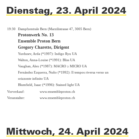
Dienstag, 23. April 2024
19:30
Dampfzentrale Bern (Marzilistrasse 47, 3005 Bern)
Protonwerk No. 13
Ensemble Proton Bern
Gregory Charette, Dirigent
Yurdusev, Arda (*1997): Indigo Ryu UA
Walton, Anna-Louise (*1991): Bliss UA
Vaughan, Alex (*1987): MACRO ≥ MICRO UA
Fernández Ezquerra, Nuño (*1992): Il tempos riversa verso un
orizzonte infinito UA
Blumfield, Isaac (*1996): Stained light UA
Vorverkauf:
www.ensembleproton.ch
Veranstalter:
www.ensembleproton.ch
Mittwoch, 24. April 2024