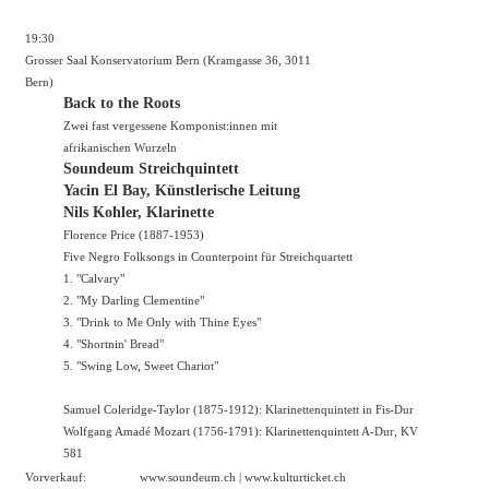
19:30
Grosser Saal Konservatorium Bern (Kramgasse 36, 3011
Bern)
Back to the Roots
Zwei fast vergessene Komponist:innen mit
afrikanischen Wurzeln
Soundeum Streichquintett
Yacin El Bay, Künstlerische Leitung
Nils Kohler, Klarinette
Florence Price (1887-1953)
Five Negro Folksongs in Counterpoint für Streichquartett
1. "Calvary"
2. "My Darling Clementine"
3. "Drink to Me Only with Thine Eyes"
4. "Shortnin' Bread"
5. "Swing Low, Sweet Chariot"
Samuel Coleridge-Taylor (1875-1912): Klarinettenquintett in Fis-Dur
Wolfgang Amadé Mozart (1756-1791): Klarinettenquintett A-Dur, KV
581
Vorverkauf:
www.soundeum.ch
|
www.kulturticket.ch