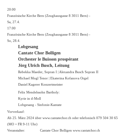
20:00
Französische Kirche Bern (Zeughausgasse 8 3011 Bern) -
Sa, 27.4.
17:00
Französische Kirche Bern (Zeughausgasse 8 3011 Bern) -
So, 28.4.
Lobgesang
Cantate Chor Bolligen
Orchester le Buisson prospérant
Jörg Ulrich Busch, Leitung
Rebekka Maeder, Sopran I | Alexandra Busch Sopran II
Michael Mogl Tenor | Ekaterina Kofanova Orgel
Daniel Kagerer Konzertmeister
Felix Mendelssohn Bartholy:
Kyrie in d-Moll
Lobgesang - Sinfonie-Kantate
Vorverkauf:
Ab 25. März 2024 über
www.cantatechor.ch
oder telefonisch 079 504 30 65
(MO + FR 9-11 Uhr)
Veranstalter:
Cantate Chor Bolligen
www.cantatchor.ch