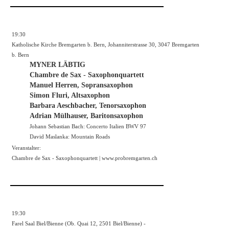
19:30
Katholische Kirche Bremgarten b. Bern, Johanniterstrasse 30, 3047 Bremgarten
b. Bern
MYNER LÄBTIG
Chambre de Sax - Saxophonquartett
Manuel Herren, Sopransaxophon
Simon Fluri, Altsaxophon
Barbara Aeschbacher, Tenorsaxophon
Adrian Mülhauser, Baritonsaxophon
Johann Sebastian Bach: Concerto Italien BWV 97
David Maslanka: Mountain Roads
Veranstalter:
Chambre de Sax - Saxophonquartett |
www.probremgarten.ch
19:30
Farel Saal Biel/Bienne (Ob. Quai 12, 2501 Biel/Bienne) -