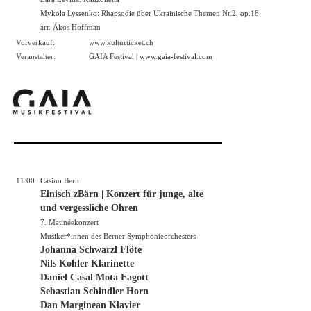
Mykola Lyssenko: Rhapsodie über Ukrainische Themen Nr.2, op.18
arr. Ákos Hoffman
Vorverkauf:
www.kulturticket.ch
Veranstalter:
GAIA Festival |
www.gaia-festival.com
11:00
Casino Bern
Einisch zBärn | Konzert für junge, alte
und vergessliche Ohren
7. Matinéekonzert
Musiker*innen des Berner Symphonieorchesters
Johanna Schwarzl Flöte
Nils Kohler Klarinette
Daniel Casal Mota Fagott
Sebastian Schindler Horn
Dan Marginean Klavier