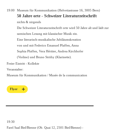
19:00
Museum für Kommunikation (Helvetiastrasse 16, 3005 Bern)
50 Jahre orte - Schweizer Literaturzeitschrift
nichts & nirgends
Die Schweizer Literaturzeitschrift orte wird 50 Jahre alt und lädt zur
szenischen Lesung mit klassischer Musik ein.
Eine literarisch-musikalische Jubiläumskreation
von und mit Federico Emanuel Pfaffen, Anna
Sophia Pfaffen, Vera Héritier, Andrea Kirchhofer
(Violine) und Bruno Strüby (Klarinette).
Freier Eintritt - Kollekte
Veranstalter:
Museum für Kommunikation / Musée de la communication
Flyer
19:30
Farel Saal Biel/Bienne (Ob. Quai 12, 2501 Biel/Bienne) -