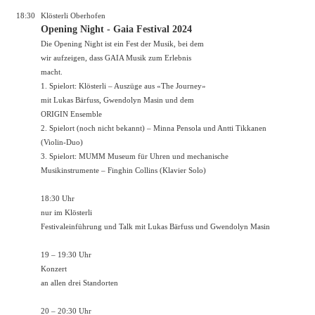
18:30
Klösterli Oberhofen
Opening Night - Gaia Festival 2024
Die Opening Night ist ein Fest der Musik, bei dem
wir aufzeigen, dass GAIA Musik zum Erlebnis
macht.
1. Spielort: Klösterli – Auszüge aus «The Journey»
mit Lukas Bärfuss, Gwendolyn Masin und dem
ORIGIN Ensemble
2. Spielort (noch nicht bekannt) – Minna Pensola und Antti Tikkanen
(Violin-Duo)
3. Spielort: MUMM Museum für Uhren und mechanische
Musikinstrumente – Finghin Collins (Klavier Solo)
18:30 Uhr
nur im Klösterli
Festivaleinführung und Talk mit Lukas Bärfuss und Gwendolyn Masin
19 – 19:30 Uhr
Konzert
an allen drei Standorten
20 – 20:30 Uhr