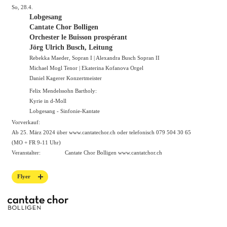
So, 28.4.
Lobgesang
Cantate Chor Bolligen
Orchester le Buisson prospérant
Jörg Ulrich Busch, Leitung
Rebekka Maeder, Sopran I | Alexandra Busch Sopran II
Michael Mogl Tenor | Ekaterina Kofanova Orgel
Daniel Kagerer Konzertmeister
Felix Mendelssohn Bartholy:
Kyrie in d-Moll
Lobgesang - Sinfonie-Kantate
Vorverkauf:
Ab 25. März 2024 über
www.cantatechor.ch
oder telefonisch 079 504 30 65
(MO + FR 9-11 Uhr)
Veranstalter:
Cantate Chor Bolligen
www.cantatchor.ch
Flyer