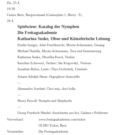
Do, 25.4.
19:30
Casino Bern, Burgerratssaal (Casinoplatz 1, Bern) - Fr,
26.4.
Spielwiese: Katalog der Nymphen
Die Freitagsakademie
Katharina Suske, Oboe und Künstlerische Leitung
Emilie Inniger, Julia Frischknecht, Moritz Achermann, Gesang
Michael Nejedly, Moritz Achermann, Text und Inszenierung
Katharina Suske, OboeIlia Korol, Violine
Karoline Echeverri, Violine | Ján Krigovský, Violone
Jonathan Rubin, Laute | Thys Grobelnik, Cembalo
Johann Adolph Hasse: Orgoglioso fiumciello
—
Alessandro Scarlatti: Clori mia, clori bella
—
Henry Purcell: Nymphs and Shepherds
—
Georg Friedrich Händel: Ausschnitte aus Aci, Galatea e Polifermo
Vorverkauf:
www.freitagsakademie.com/ticket
OLMO Ticket, Bern
Veranstalter:
Die Freitagsakademie