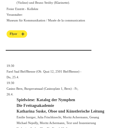
(Violine) und Bruno Strüby (Klarinette).
Freier Eintritt - Kollekte
Veranstalter:
Museum für Kommunikation / Musée de la communication
Flyer
19:30
Farel Saal Biel/Bienne (Ob. Quai 12, 2501 Biel/Bienne) -
Do, 25.4.
19:30
Casino Bern, Burgerratssaal (Casinoplatz 1, Bern) - Fr,
26.4.
Spielwiese: Katalog der Nymphen
Die Freitagsakademie
Katharina Suske, Oboe und Künstlerische Leitung
Emilie Inniger, Julia Frischknecht, Moritz Achermann, Gesang
Michael Nejedly, Moritz Achermann, Text und Inszenierung