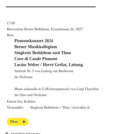
17:00
Reformierte Kirche Bethlehem, Eymattstrasse 2b, 3027
Bern
Piemontkonzert 2024
Berner Musikkollegium
Singkreis Bethlehem und Thun
Coro di Casale Piemont
Lucius Weber / Hervé Grélat, Leitung
Sinfonie Nr. 5 von Ludwig van Beethoven
für Orchester
Messe solennelle in G (Krönungsmesse) von Luigi Cherubini
für Chor und Orchester
Eintritt frei, Kollekte
Veranstalter:
Singkreis Bethlehem + Thun |
www.skbt.ch
Flyer