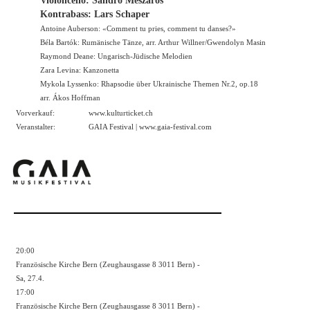
Violoncello: Sandro Meszaros
Kontrabass: Lars Schaper
Antoine Auberson: «Comment tu pries, comment tu danses?»
Béla Bartók: Rumänische Tänze, arr. Arthur Willner/Gwendolyn Masin
Raymond Deane: Ungarisch-Jüdische Melodien
Zara Levina: Kanzonetta
Mykola Lyssenko: Rhapsodie über Ukrainische Themen Nr.2, op.18
arr. Ákos Hoffman
Vorverkauf:
www.kulturticket.ch
Veranstalter:
GAIA Festival |
www.gaia-festival.com
20:00
Französische Kirche Bern (Zeughausgasse 8 3011 Bern) -
Sa, 27.4.
17:00
Französische Kirche Bern (Zeughausgasse 8 3011 Bern) -