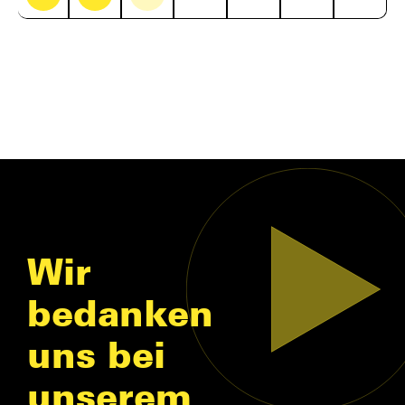
Wir
bedanken
uns bei
unserem