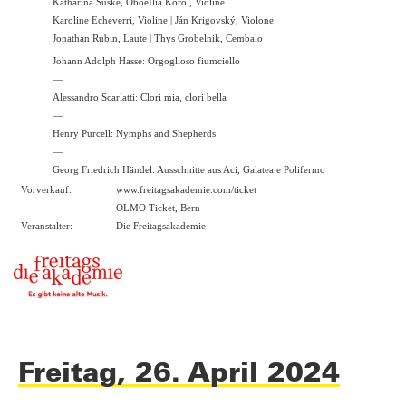
Katharina Suske, OboeIlia Korol, Violine
Karoline Echeverri, Violine | Ján Krigovský, Violone
Jonathan Rubin, Laute | Thys Grobelnik, Cembalo
Johann Adolph Hasse: Orgoglioso fiumciello
—
Alessandro Scarlatti: Clori mia, clori bella
—
Henry Purcell: Nymphs and Shepherds
—
Georg Friedrich Händel: Ausschnitte aus Aci, Galatea e Polifermo
Vorverkauf:
www.freitagsakademie.com/ticket
OLMO Ticket, Bern
Veranstalter:
Die Freitagsakademie
Freitag, 26. April 2024