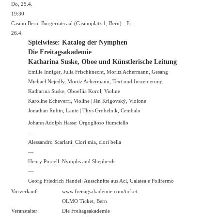
Do, 25.4.
19:30
Casino Bern, Burgerratssaal (Casinoplatz 1, Bern) - Fr,
26.4.
Spielwiese: Katalog der Nymphen
Die Freitagsakademie
Katharina Suske, Oboe und Künstlerische Leitung
Emilie Inniger, Julia Frischknecht, Moritz Achermann, Gesang
Michael Nejedly, Moritz Achermann, Text und Inszenierung
Katharina Suske, OboeIlia Korol, Violine
Karoline Echeverri, Violine | Ján Krigovský, Violone
Jonathan Rubin, Laute | Thys Grobelnik, Cembalo
Johann Adolph Hasse: Orgoglioso fiumciello
—
Alessandro Scarlatti: Clori mia, clori bella
—
Henry Purcell: Nymphs and Shepherds
—
Georg Friedrich Händel: Ausschnitte aus Aci, Galatea e Polifermo
Vorverkauf:
www.freitagsakademie.com/ticket
OLMO Ticket, Bern
Veranstalter:
Die Freitagsakademie