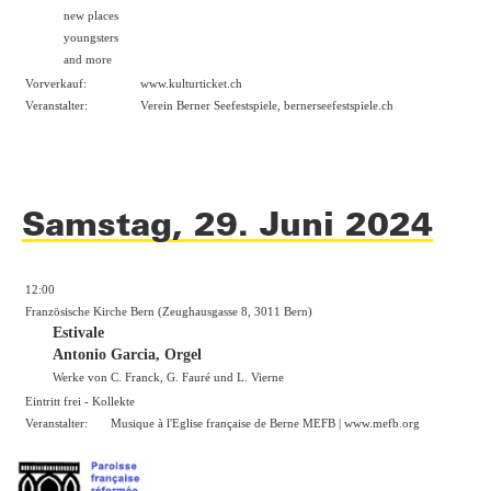
new places
youngsters
and more
Vorverkauf:
www.kulturticket.ch
Veranstalter:
Verein Berner Seefestspiele,
bernerseefestspiele.ch
Samstag, 29. Juni 2024
12:00
Französische Kirche Bern (Zeughausgasse 8, 3011 Bern)
Estivale
Antonio Garcia, Orgel
Werke von C. Franck, G. Fauré und L. Vierne
Eintritt frei - Kollekte
Veranstalter:
Musique à l'Eglise française de Berne MEFB |
www.mefb.org