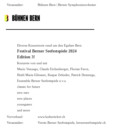
Veranstalter:
Bühnen Bern | Berner Symphonieorchester
Diverse Konzertorte rund um den Egelsee Bern
Festival Berner Seefestspiele 2024
Edition 3!
Konzerte von und mit
Mario Venzago, Claude Eichenberger, Florian Favre,
Heidi Maria Glössner, Kaspar Zehnder, Patrick Demenga,
Ensemble Berner Seefestspiele u.v.a.
classix for future
new ears
new places
youngsters
and more
Vorverkauf:
www.kulturticket.ch
Veranstalter:
Verein Berner Seefestspiele,
bernerseefestspiele.ch