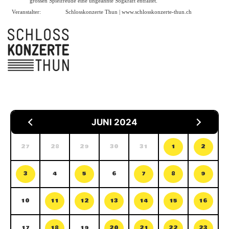
grossen Spielfreude eine ungeahnte Sogkraft entfaltet.
Veranstalter:
Schlosskonzerte Thun |
www.schlosskonzerte-thun.ch
JUNI 2024
27
28
29
30
31
1
2
3
4
5
6
7
8
9
10
11
12
13
14
15
16
17
18
19
20
21
22
23