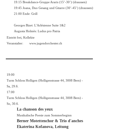
19.15 Breakdance-Gruppe Araris (15’-30’) (draussen)
19:45 Joana, Duo Gesang und Gitarre (30’-45’) (draussen)
21:00 Ende: Grill
Georges Bizet: L'Arlésienne Suite 1&2
Augusta Holmès: Ludus pro Patria
Eintritt frei, Kollekte
Veranstalter:
www.jugendorchester.ch
19:00
Turm Schloss Holligen (Holligenstrasse 44, 3008 Bern) -
Sa, 29.6.
17:00
Turm Schloss Holligen (Holligenstrasse 44, 3008 Bern) -
So, 30.6.
La chanson des yeux
Musikalische Poesie zum Sommerbeginn
Berner Motettenchor & Trio d'anches
Ekaterina Kofanova, Leitung