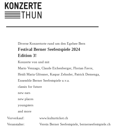
Diverse Konzertorte rund um den Egelsee Bern
Festival Berner Seefestspiele 2024
Edition 3!
Konzerte von und mit
Mario Venzago, Claude Eichenberger, Florian Favre,
Heidi Maria Glössner, Kaspar Zehnder, Patrick Demenga,
Ensemble Berner Seefestspiele u.v.a.
classix for future
new ears
new places
youngsters
and more
Vorverkauf:
www.kulturticket.ch
Veranstalter:
Verein Berner Seefestspiele,
bernerseefestspiele.ch