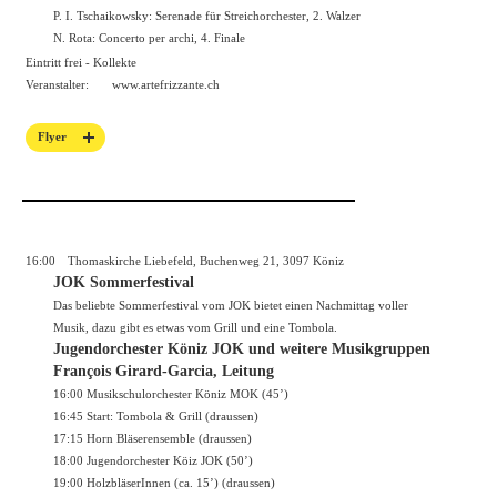
P. I. Tschaikowsky: Serenade für Streichorchester, 2. Walzer
N. Rota: Concerto per archi, 4. Finale
Eintritt frei - Kollekte
Veranstalter:
www.artefrizzante.ch
Flyer
16:00
Thomaskirche Liebefeld, Buchenweg 21, 3097 Köniz
JOK Sommerfestival
Das beliebte Sommerfestival vom JOK bietet einen Nachmittag voller
Musik, dazu gibt es etwas vom Grill und eine Tombola.
Jugendorchester Köniz JOK und weitere Musikgruppen
François Girard-Garcia, Leitung
16:00 Musikschulorchester Köniz MOK (45’)
16:45 Start: Tombola & Grill (draussen)
17:15 Horn Bläserensemble (draussen)
18:00 Jugendorchester Köiz JOK (50’)
19:00 HolzbläserInnen (ca. 15’) (draussen)