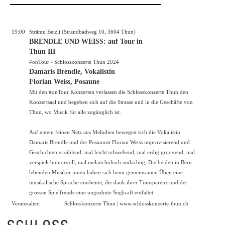
19:00
Strämu Beizli (Strandbadweg 10, 3604 Thun)
BRENDLE UND WEISS: auf Tour in
Thun III
#onTour - Schlosskonzerte Thun 2024
Damaris Brendle, Vokalistin
Florian Weiss, Posaune
Mit den #onTour Konzerten verlassen die Schlosskonzerte Thun den
Konzertsaal und begeben sich auf die Strasse und in die Geschäfte von
Thun, wo Musik für alle zugänglich ist.
Auf einem feinen Netz aus Melodien bewegen sich die Vokalistin
Damaris Brendle und der Posaunist Florian Weiss improvisierend und
Geschichten erzählend, mal leicht schwebend, mal erdig groovend, mal
verspielt humorvoll, mal melancholisch andächtig. Die beiden in Bern
lebenden Musiker:innen haben sich beim gemeinsamen Üben eine
musikalische Sprache erarbeitet, die dank ihrer Transparenz und der
grossen Spielfreude eine ungeahnte Sogkraft entfaltet.
Veranstalter:
Schlosskonzerte Thun |
www.schlosskonzerte-thun.ch