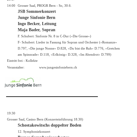
14:00
Grosser Saal, PROGR Bern - So, 30.6.
JSB Sommerkonzert
Junge Sinfonie Bern
Ingo Becker, Leitung
Maja Bader, Sopran
F. Schubert: Sinfonie Nr. 8 in C-Dur («Die Grosse»)
F- Schubert: Lieder in Fassung für Sopran und Orchester («Romanze»
D.797, «Die junge Nonne» D.828, «Du bist die Ruh» D.776, «Gretchen
am Spinnrade» D.118, «Erlkönig» D.328, «Im Abendrot» D.799)
Eintritt frei - Kollekte
Veranstalter:
www.jungesinfoniebern.ch
19:30
Grosser Saal, Casino Bern (Konzerteinführung 18.30)
Schostakowitschs doppelter Boden
12. Symphoniekonzert