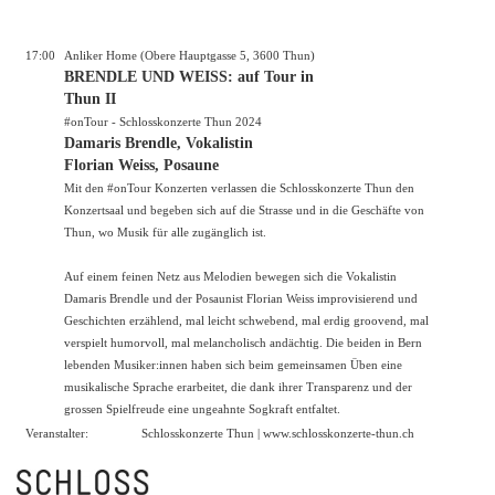
17:00
Anliker Home (Obere Hauptgasse 5, 3600 Thun)
BRENDLE UND WEISS: auf Tour in
Thun II
#onTour - Schlosskonzerte Thun 2024
Damaris Brendle, Vokalistin
Florian Weiss, Posaune
Mit den #onTour Konzerten verlassen die Schlosskonzerte Thun den
Konzertsaal und begeben sich auf die Strasse und in die Geschäfte von
Thun, wo Musik für alle zugänglich ist.
Auf einem feinen Netz aus Melodien bewegen sich die Vokalistin
Damaris Brendle und der Posaunist Florian Weiss improvisierend und
Geschichten erzählend, mal leicht schwebend, mal erdig groovend, mal
verspielt humorvoll, mal melancholisch andächtig. Die beiden in Bern
lebenden Musiker:innen haben sich beim gemeinsamen Üben eine
musikalische Sprache erarbeitet, die dank ihrer Transparenz und der
grossen Spielfreude eine ungeahnte Sogkraft entfaltet.
Veranstalter:
Schlosskonzerte Thun |
www.schlosskonzerte-thun.ch