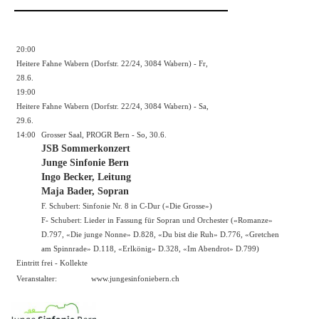
20:00
Heitere Fahne Wabern (Dorfstr. 22/24, 3084 Wabern) - Fr,
28.6.
19:00
Heitere Fahne Wabern (Dorfstr. 22/24, 3084 Wabern) - Sa,
29.6.
14:00
Grosser Saal, PROGR Bern - So, 30.6.
JSB Sommerkonzert
Junge Sinfonie Bern
Ingo Becker, Leitung
Maja Bader, Sopran
F. Schubert: Sinfonie Nr. 8 in C-Dur («Die Grosse»)
F- Schubert: Lieder in Fassung für Sopran und Orchester («Romanze»
D.797, «Die junge Nonne» D.828, «Du bist die Ruh» D.776, «Gretchen
am Spinnrade» D.118, «Erlkönig» D.328, «Im Abendrot» D.799)
Eintritt frei - Kollekte
Veranstalter:
www.jungesinfoniebern.ch