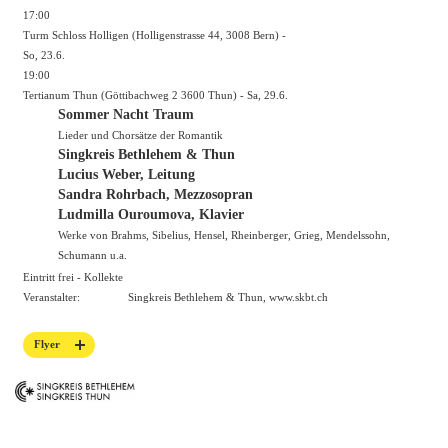
17:00
Turm Schloss Holligen (Holligenstrasse 44, 3008 Bern) -
So, 23.6.
19:00
Tertianum Thun (Göttibachweg 2 3600 Thun) - Sa, 29.6.
Sommer Nacht Traum
Lieder und Chorsätze der Romantik
Singkreis Bethlehem & Thun
Lucius Weber, Leitung
Sandra Rohrbach, Mezzosopran
Ludmilla Ouroumova, Klavier
Werke von Brahms, Sibelius, Hensel, Rheinberger, Grieg, Mendelssohn,
Schumann u.a.
Eintritt frei - Kollekte
Veranstalter:
Singkreis Bethlehem & Thun,
www.skbt.ch
Flyer