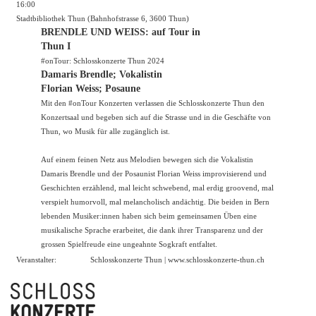
16:00
Stadtbibliothek Thun (Bahnhofstrasse 6, 3600 Thun)
BRENDLE UND WEISS: auf Tour in
Thun I
#onTour: Schlosskonzerte Thun 2024
Damaris Brendle; Vokalistin
Florian Weiss; Posaune
Mit den #onTour Konzerten verlassen die Schlosskonzerte Thun den
Konzertsaal und begeben sich auf die Strasse und in die Geschäfte von
Thun, wo Musik für alle zugänglich ist.
Auf einem feinen Netz aus Melodien bewegen sich die Vokalistin
Damaris Brendle und der Posaunist Florian Weiss improvisierend und
Geschichten erzählend, mal leicht schwebend, mal erdig groovend, mal
verspielt humorvoll, mal melancholisch andächtig. Die beiden in Bern
lebenden Musiker:innen haben sich beim gemeinsamen Üben eine
musikalische Sprache erarbeitet, die dank ihrer Transparenz und der
grossen Spielfreude eine ungeahnte Sogkraft entfaltet.
Veranstalter:
Schlosskonzerte Thun |
www.schlosskonzerte-thun.ch