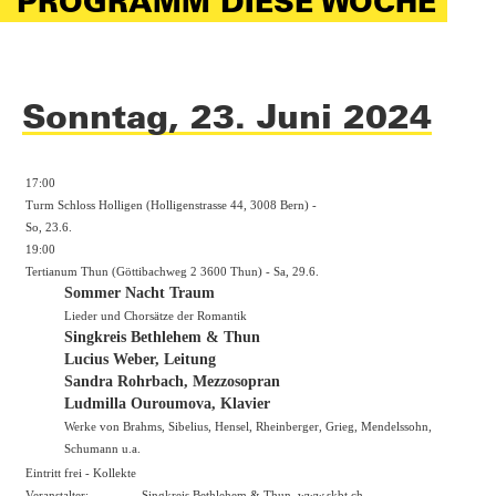
PROGRAMM DIESE WOCHE
Sonntag, 23. Juni 2024
17:00
Turm Schloss Holligen (Holligenstrasse 44, 3008 Bern) -
So, 23.6.
19:00
Tertianum Thun (Göttibachweg 2 3600 Thun) - Sa, 29.6.
Sommer Nacht Traum
Lieder und Chorsätze der Romantik
Singkreis Bethlehem & Thun
Lucius Weber, Leitung
Sandra Rohrbach, Mezzosopran
Ludmilla Ouroumova, Klavier
Werke von Brahms, Sibelius, Hensel, Rheinberger, Grieg, Mendelssohn,
Schumann u.a.
Eintritt frei - Kollekte
Veranstalter:
Singkreis Bethlehem & Thun,
www.skbt.ch