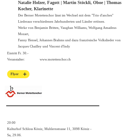
Natalie Holzer, Fagott | Martin Stöckli, Oboe | Thomas
Kocher, Klarinette
Der Berner Motettenchor lässt im Wechsel mit dem "Trio d'anches"
Liederaus verschiedenen Jahrhunderten und Länder ertönen.
Werke von Benjamin Britten, Vaughan Williams, Wolfgang Amadeus
Mozart,
Fanny Hensel, Johannes Brahms und dazu französische Volkslieder von
Jacques Chailley und Vincent d'Indy
Eintritt Fr. 30.-
Veranstalter:
www.motettenchor.ch
Flyer
20:00
Kulturhof Schloss Köniz, Muhlernstrasse 11, 3098 Köniz -
Sa, 29.06.