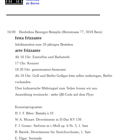
16:00
Heubühne Bienzgut Bümpliz (Bernstrasse 77, 3018 Bern)
festa frizzante
Jubiläumsfest zum 10-jährigen Bestehen
arte frizzante
Ab 16 Uhr: Eintreffen und Barbetrieb
17 Uhr: Konzert
18.30 Uhr: gemeinsames Anstossen
Ab 19 Uhr: Grill und Buffet Grillgut bitte selber mitbringen, Buffet
vorhanden.
Über kulinarische Mitbringsel zum Teilen freuen wir uns.
Anmeldung erwünscht - siehe QR-Code auf dem Flyer
Konzertprogramm:
H. I. F. Biber: Battalia à 10
W. A. Mozart: Divertimento in D-Dur KV 136
F. J. Gossec: Sinfonie in c-Moll op. 6 Nr. 3, 1. Satz
B. Bartók: Divertimento für Streichorchester, 1. Satz
E. Elgar: Serenade