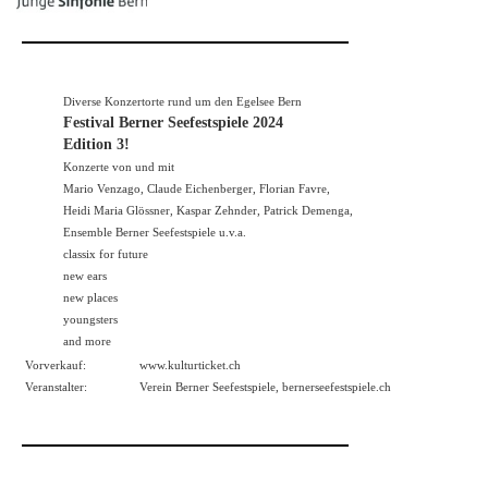
Diverse Konzertorte rund um den Egelsee Bern
Festival Berner Seefestspiele 2024
Edition 3!
Konzerte von und mit
Mario Venzago, Claude Eichenberger, Florian Favre,
Heidi Maria Glössner, Kaspar Zehnder, Patrick Demenga,
Ensemble Berner Seefestspiele u.v.a.
classix for future
new ears
new places
youngsters
and more
Vorverkauf:
www.kulturticket.ch
Veranstalter:
Verein Berner Seefestspiele,
bernerseefestspiele.ch