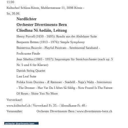
11:00
Kulturhof Schloss Köniz, Muhlernstrasse 11, 3098 Köniz -
So, 30.06.
Nordlichter
Orchester Divertimento Bern
Clíodhna Ní Aodáin, Leitung
Henry Purcell (1659 - 1695): Rondo aus der Abdelazer Suite
Benjamin Britten (1913 - 1976): Simple Symphony
Boisterous Bourrée - Playful Pizzicato - Sentimental Saraband -
Frolicsome Finale
Jean Sibelius (1865 - 1957): Impromptu für Streichorchester (nach op. 5
Nr. 5 und 6 für Klavier)
Danish String Quartet
Last Leaf Suite
Polska from Dorotea - Æ Rømeser - Stædelil - Naja’s Waltz - Intermezzo
- The Dromer - Hur Var Du I Aftes Så Sildig - Now Found Is The Fairest
Of Roses - Shine You No More
Vorverkauf:
www.kulturhof.ch
| Vorverkauf Fr. 35.- / Abendkasse Fr. 40.-
Veranstalter:
Orchester Divertimento Bern |
www.divertimento-bern.ch