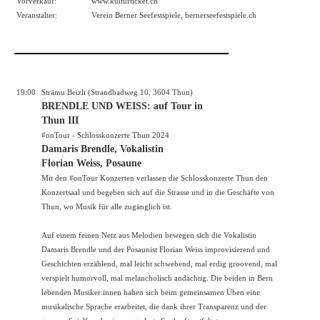
Vorverkauf:
www.kulturticket.ch
Veranstalter:
Verein Berner Seefestspiele,
bernerseefestspiele.ch
19:00
Strämu Beizli (Strandbadweg 10, 3604 Thun)
BRENDLE UND WEISS: auf Tour in
Thun III
#onTour - Schlosskonzerte Thun 2024
Damaris Brendle, Vokalistin
Florian Weiss, Posaune
Mit den #onTour Konzerten verlassen die Schlosskonzerte Thun den
Konzertsaal und begeben sich auf die Strasse und in die Geschäfte von
Thun, wo Musik für alle zugänglich ist.
Auf einem feinen Netz aus Melodien bewegen sich die Vokalistin
Damaris Brendle und der Posaunist Florian Weiss improvisierend und
Geschichten erzählend, mal leicht schwebend, mal erdig groovend, mal
verspielt humorvoll, mal melancholisch andächtig. Die beiden in Bern
lebenden Musiker:innen haben sich beim gemeinsamen Üben eine
musikalische Sprache erarbeitet, die dank ihrer Transparenz und der