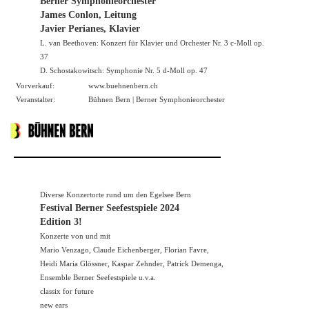
Berner Symphonieorchester
James Conlon, Leitung
Javier Perianes, Klavier
L. van Beethoven: Konzert für Klavier und Orchester Nr. 3 c-Moll op.
37
D. Schostakowitsch: Symphonie Nr. 5 d-Moll op. 47
Vorverkauf:
www.buehnenbern.ch
Veranstalter:
Bühnen Bern | Berner Symphonieorchester
Diverse Konzertorte rund um den Egelsee Bern
Festival Berner Seefestspiele 2024
Edition 3!
Konzerte von und mit
Mario Venzago, Claude Eichenberger, Florian Favre,
Heidi Maria Glössner, Kaspar Zehnder, Patrick Demenga,
Ensemble Berner Seefestspiele u.v.a.
classix for future
new ears