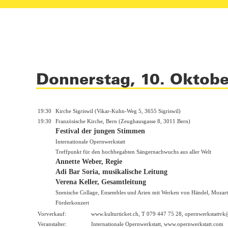
Donnerstag, 10. Oktob
19:30
Kirche Sigriswil (Vikar-Kuhn-Weg 5, 3655 Sigriswil)
19:30
Französische Kirche, Bern (Zeughausgasse 8, 3011 Bern)
Festival der jungen Stimmen
Internationale Opernwerkstatt
Treffpunkt für den hochbegabten Sängernachwuchs aus aller Welt
Annette Weber, Regie
Adi Bar Soria, musikalische Leitung
Verena Keller, Gesamtleitung
Szenische Collage, Ensembles und Arien mit Werken von Händel, Mozart
Förderkonzert
Vorverkauf:
www.kulturticket.ch
, T 079 447 75 28, opernwerkstattv
Veranstalter:
Internationale Opernwerkstatt,
www.opernwerkstatt.com