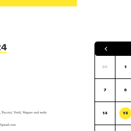
24
30
1
7
8
, Puccini, Verdi, Wagner und mehr
14
15
k@gmail.com