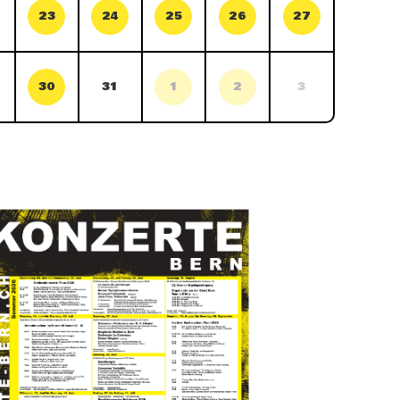
23
24
25
26
27
30
31
1
2
3