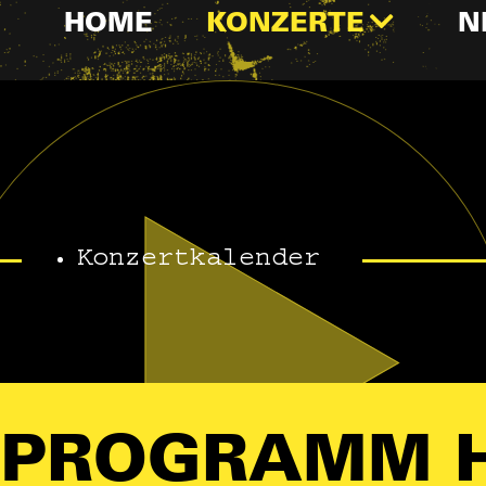
HOME
KONZERTE
N
Konzertkalender
PROGRAMM 