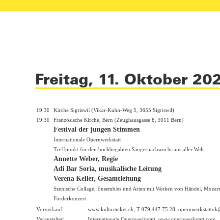
Freitag, 11. Oktober 20
19:30
Kirche Sigriswil (Vikar-Kuhn-Weg 5, 3655 Sigriswil)
19:30
Französische Kirche, Bern (Zeughausgasse 8, 3011 Bern)
Festival der jungen Stimmen
Internationale Opernwerkstatt
Treffpunkt für den hochbegabten Sängernachwuchs aus aller Welt
Annette Weber, Regie
Adi Bar Soria, musikalische Leitung
Verena Keller, Gesamtleitung
Szenische Collage, Ensembles und Arien mit Werken von Händel, Mozart
Förderkonzert
Vorverkauf:
www.kulturticket.ch
, T 079 447 75 28, opernwerkstattv
Veranstalter:
Internationale Opernwerkstatt,
www.opernwerkstatt.com