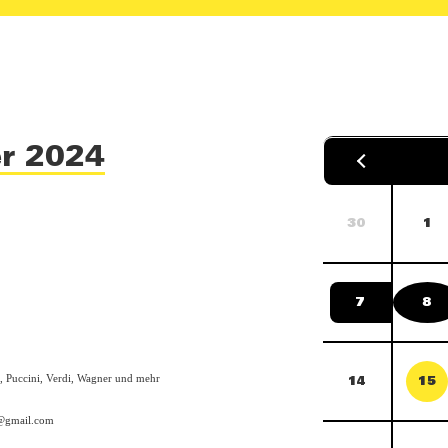
er 2024
30
1
7
8
, Puccini, Verdi, Wagner und mehr
14
15
k@gmail.com