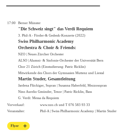
17:00
Berner Münster
"Die Schweiz singt" das Verdi Requiem
3. Phil-A - Förder-& Gedenk-Konzerte (2022)
Swiss Philharmonic Academy
Orchestra & Choir & Friends:
NZO | Neues Zürcher Orchester
ALSO | Alumni- & Sinfonie-Orchester der Universität Bern
Chor 21 Zürich (Einstudierung: Patric Ricklin)
Mitwirkende des Chors der Gymnasien Muttenz und Liestal
Martin Studer, Gesamtleitung
Jardena Flückiger, Sopran | Susanna Haberfeld, Mezzosopran
Nino Aurelio Gmünder, Tenor | Patric Ricklin, Bass
G. Verdi: Messa da Requiem
Vorverkauf:
www.nzo.ch
und T 076 583 93 33
Veranstalter:
Phil-A | Swiss Philharmonic Academy | Martin Studer
Flyer