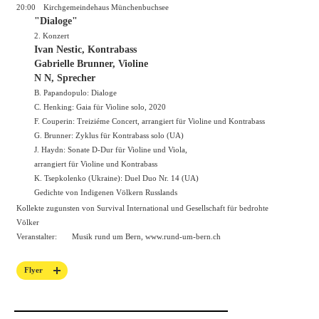
20:00
Kirchgemeindehaus Münchenbuchsee
"Dialoge"
2. Konzert
Ivan Nestic, Kontrabass
Gabrielle Brunner, Violine
N N, Sprecher
B. Papandopulo: Dialoge
C. Henking: Gaia für Violine solo, 2020
F. Couperin: Treiziéme Concert, arrangiert für Violine und Kontrabass
G. Brunner: Zyklus für Kontrabass solo (UA)
J. Haydn: Sonate D-Dur für Violine und Viola,
arrangiert für Violine und Kontrabass
K. Tsepkolenko (Ukraine): Duel Duo Nr. 14 (UA)
Gedichte von Indigenen Völkern Russlands
Kollekte zugunsten von Survival International und Gesellschaft für bedrohte
Völker
Veranstalter:
Musik rund um Bern,
www.rund-um-bern.ch
Flyer