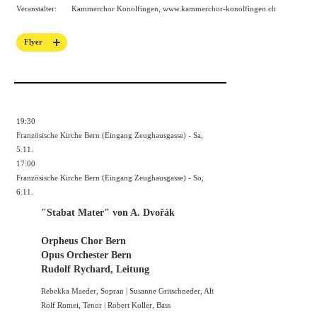
Veranstalter:
Kammerchor Konolfingen,
www.kammerchor-konolfingen.ch
Flyer
19:30
Französische Kirche Bern (Eingang Zeughausgasse) - Sa,
5.11.
17:00
Französische Kirche Bern (Eingang Zeughausgasse) - So,
6.11.
"Stabat Mater" von A. Dvořák
Orpheus Chor Bern
Opus Orchester Bern
Rudolf Rychard, Leitung
Rebekka Maeder, Sopran | Susanne Gritschneder, Alt
Rolf Romei, Tenor | Robert Koller, Bass