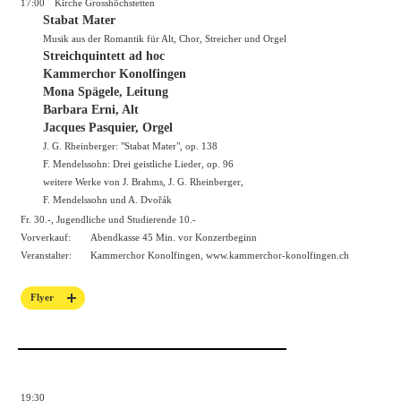
17:00
Kirche Grosshöchstetten
Stabat Mater
Musik aus der Romantik für Alt, Chor, Streicher und Orgel
Streichquintett ad hoc
Kammerchor Konolfingen
Mona Spägele, Leitung
Barbara Erni, Alt
Jacques Pasquier, Orgel
J. G. Rheinberger: "Stabat Mater", op. 138
F. Mendelssohn: Drei geistliche Lieder, op. 96
weitere Werke von J. Brahms, J. G. Rheinberger,
F. Mendelssohn und A. Dvořák
Fr. 30.-, Jugendliche und Studierende 10.-
Vorverkauf:
Abendkasse 45 Min. vor Konzertbeginn
Veranstalter:
Kammerchor Konolfingen,
www.kammerchor-konolfingen.ch
Flyer
19:30