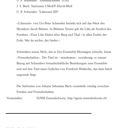
U. P. Schneider: "Freundschaften" (UA)
J. S. Bach: Sinfonien f-Moll/F-Dur/d-Moll
U. P. Schneider: "Lilienzeit IIII"
«Lilienzeit» von Urs Peter Schneider bezieht sich auf das Werk des
Mystikers Jacob Böhme. In Böhmes Texten gilt die Lilie als Symbol des
Friedens. «Eine Lilie blühet über Berg und Thal / in allen Enden der
Erde: Wer da suchet, der findet.»
Schneiders neues Werk, das er fürs Ensemble Montaigne schreibt, heisst
«Freundschaften». Der Titel ist – mindestens - zweideutig: er nimmt
Bezug auf Schneiders freundschaftliche Beziehungen zum Ensemble
und auf den Titel eines Gedichts von Friedrich Hölderlin, das dem Stück
zugrunde liegt.
Die Sinfonien von Johann Sebastian Bach vermitteln würdig zwischen
Frieden und Freundschaften.
Veranstalter:
IGNM Zentralschweiz, http://ignm-zentralschweiz.ch/