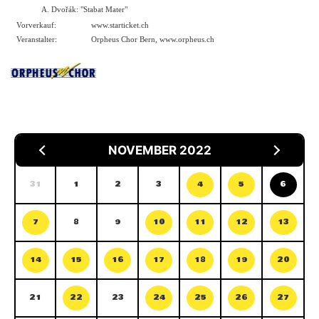
A. Dvořák: "Stabat Mater"
Vorverkauf:
www.starticket.ch
Veranstalter:
Orpheus Chor Bern,
www.orpheus.ch
NOVEMBER 2022
31
1
2
3
4
5
6
7
8
9
10
11
12
13
14
15
16
17
18
19
20
21
22
23
24
25
26
27