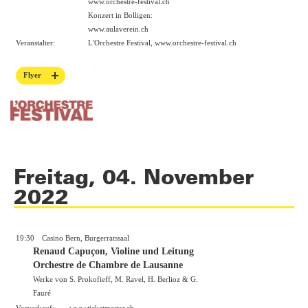
www.orchestre-festival.ch
Konzert in Bolligen:
www.aulaverein.ch
Veranstalter:
L'Orchestre Festival,
www.orchestre-festival.ch
Flyer
Freitag, 04. November
2022
19:30
Casino Bern, Burgerratssaal
Renaud Capuçon, Violine und Leitung
Orchestre de Chambre de Lausanne
Werke von S. Prokofieff, M. Ravel, H. Berlioz & G.
Fauré
Vorverkauf:
www.ticketmaster.ch