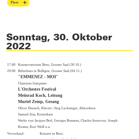
Flyer
Sonntag, 30. Oktober
2022
17:00
Konservatorium Bern, Grosser Saal (30.10.)
20:00
Reberhaus in Bolligen, Grosser Saal (04.11.)
"EMMENEZ - MOI"
Chansons françaises
L'Orchestre Festival
Meinrad Koch, Leitung
Muriel Zemp, Gesang
Oliver Deutsch, Klavier | Jürg Luchsinger, Akkordeon
Samuel Joss, Kontrabass
Werke von Jacques Brel, Georges Brassens, Charles Aznavour, Joseph
Kosma, Kurt Weill u.a.
Vorverkauf:
Konzert in Bern: