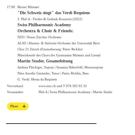
17:00
Berner Münster
"Die Schweiz singt" das Verdi Requiem
3. Phil-A - Förder-& Gedenk-Konzerte (2022)
Swiss Philharmonic Academy
Orchestra & Choir & Friends:
NZO | Neues Zürcher Orchester
ALSO | Alumni- & Sinfonie-Orchester der Universität Bern
Chor 21 Zürich (Einstudierung: Patric Ricklin)
Mitwirkende des Chors der Gymnasien Muttenz und Liestal
Martin Studer, Gesamtleitung
Jardena Flückiger, Sopran | Susanna Haberfeld, Mezzosopran
Nino Aurelio Gmünder, Tenor | Patric Ricklin, Bass
G. Verdi: Messa da Requiem
Vorverkauf:
www.nzo.ch
und T 076 583 93 33
Veranstalter:
Phil-A | Swiss Philharmonic Academy | Martin Studer
Flyer