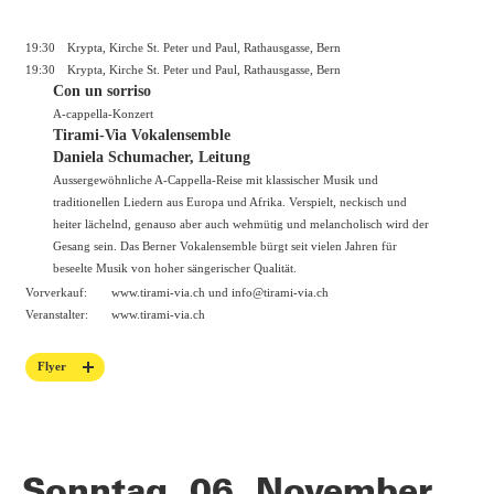
19:30
Krypta, Kirche St. Peter und Paul, Rathausgasse, Bern
19:30
Krypta, Kirche St. Peter und Paul, Rathausgasse, Bern
Con un sorriso
A-cappella-Konzert
Tirami-Via Vokalensemble
Daniela Schumacher, Leitung
Aussergewöhnliche A-Cappella-Reise mit klassischer Musik und
traditionellen Liedern aus Europa und Afrika. Verspielt, neckisch und
heiter lächelnd, genauso aber auch wehmütig und melancholisch wird der
Gesang sein. Das Berner Vokalensemble bürgt seit vielen Jahren für
beseelte Musik von hoher sängerischer Qualität.
Vorverkauf:
www.tirami-via.ch
und info@tirami-via.ch
Veranstalter:
www.tirami-via.ch
Flyer
Sonntag, 06. November