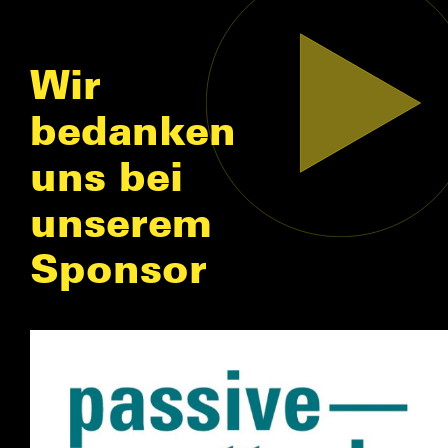
Wir
bedanken
uns bei
unserem
Sponsor