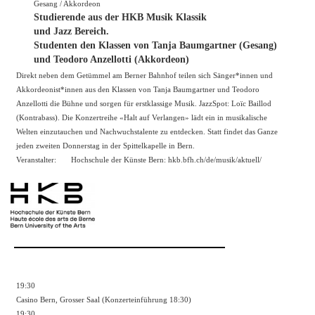
Gesang / Akkordeon
Studierende aus der HKB Musik Klassik
und Jazz Bereich.
Studenten den Klassen von Tanja Baumgartner (Gesang)
und Teodoro Anzellotti (Akkordeon)
Direkt neben dem Getümmel am Berner Bahnhof teilen sich Sänger*innen und
Akkordeonist*innen aus den Klassen von Tanja Baumgartner und Teodoro
Anzellotti die Bühne und sorgen für erstklassige Musik. JazzSpot: Loïc Baillod
(Kontrabass). Die Konzertreihe «Halt auf Verlangen» lädt ein in musikalische
Welten einzutauchen und Nachwuchstalente zu entdecken. Statt findet das Ganze
jeden zweiten Donnerstag in der Spittelkapelle in Bern.
Veranstalter:
Hochschule der Künste Bern: hkb.bfh.ch/de/musik/aktuell/
19:30
Casino Bern, Grosser Saal (Konzerteinführung 18:30)
19:30