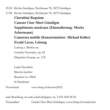
19:30
Kirche Gümligen, Dorfstrasse 76, 3073 Gümligen
17:00
Kirche Gümligen, Dorfstrasse 76, 3073 Gümligen
Cherubini Requiem
Cantate Chor Muri-Gümligen
Suppléments musicaux (Einstudierung: Moritz
Achermann)
Camerata mobile (Konzertmeister: Michael Keller)
Ewald Lucas, Leitung
Ludwig v. Beethoven:
Coriolan Ouvertüre, op. 62
Elegischer Gesang, op. 118
Luigi Cherubini:
Marche funèbre
Requiem in c-Moll
In Paradisum
Vorverkauf:
www.rkmg.ch/konzert2022
oder Bestellung via ruth.schafroth@gmx.ch, T 031 839 28 93
Veranstalter:
Cantate Chor Muri-Gümligen,
www.rkmg.ch/cantatechor