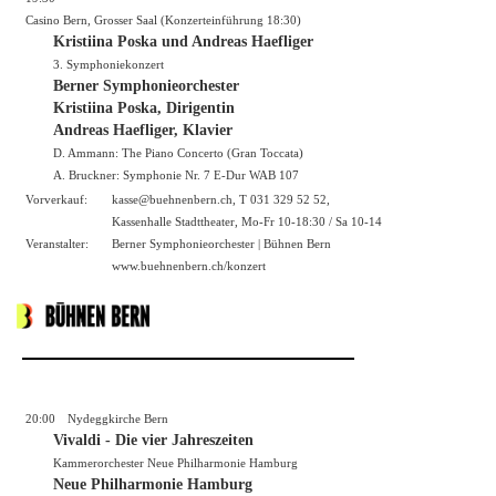
Casino Bern, Grosser Saal (Konzerteinführung 18:30)
Kristiina Poska und Andreas Haefliger
3. Symphoniekonzert
Berner Symphonieorchester
Kristiina Poska, Dirigentin
Andreas Haefliger, Klavier
D. Ammann: The Piano Concerto (Gran Toccata)
A. Bruckner: Symphonie Nr. 7 E-Dur WAB 107
Vorverkauf:
kasse@buehnenbern.ch, T 031 329 52 52,
Kassenhalle Stadttheater, Mo-Fr 10-18:30 / Sa 10-14
Veranstalter:
Berner Symphonieorchester | Bühnen Bern
www.buehnenbern.ch/konzert
20:00
Nydeggkirche Bern
Vivaldi - Die vier Jahreszeiten
Kammerorchester Neue Philharmonie Hamburg
Neue Philharmonie Hamburg