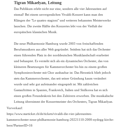
Tigran Mikaelyan, Leitung
Das Publikum erlebt nicht nur eine, sondern alle vier Jahreszeiten auf
einmal! Bei einem unvergesslichen Vivaldi-Konzert kann man den
Klängen der "Le quattro stagioni" und weiteren bekannten Meisterwerke
lauschen. Die zweite Hälfte des Konzertes lebt von der Vielfalt der
europäischen klassischen Musik.
Die neue Philharmonie Hamburg wurde 2003 von freischaffenden
Berufsmusikern aus aller Welt gegründet. Seitdem hat sich das Orchester
einen führenden Platz in der norddeutschen Musiklandschaft erarbeitet
und behauptet. Es versteht sich als ein dynamisches Orchester, das von
kleineren Besetzungen für Kammerorchester bis hin zu einem großen
Symphonieorchester mit Chor ausbaubar ist. Das Herzstück blieb jedoch
stets das Kammerorchester, das seit seiner Gründung kaum verändert
wurde und sehr gut aufeinander eingespielt ist. Mit zahlreichen
Gastauftritten in Spanien, Frankreich, Italien und Südkorea hat es sich
einen großen Freundeskreis bei den Zuhörern erworben. Die musikalische
Leitung übernimmt der Konzertmeister des Orchesters, Tigran Mikaelyan.
Vorverkauf:
https://
www.starticket.ch/de/tickets/vivaldi-die-vier-jahreszeiten-
kammerochester-neue-philharmonie-hamburg-20221110-2000-nydegg-kirche-
bern?PartnerID=16