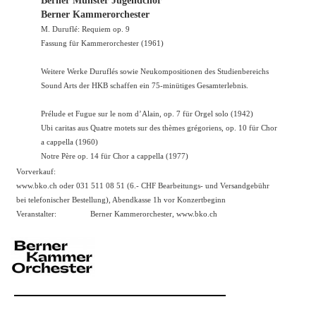
Berner Münster Jugendchor
Berner Kammerorchester
M. Duruflé: Requiem op. 9
Fassung für Kammerorchester (1961)
Weitere Werke Duruflés sowie Neukompositionen des Studienbereichs
Sound Arts der HKB schaffen ein 75-minütiges Gesamterlebnis.
Prélude et Fugue sur le nom d’Alain, op. 7 für Orgel solo (1942)
Ubi caritas aus Quatre motets sur des thèmes grégoriens, op. 10 für Chor
a cappella (1960)
Notre Père op. 14 für Chor a cappella (1977)
Vorverkauf:
www.bko.ch oder 031 511 08 51 (6.- CHF Bearbeitungs- und Versandgebühr
bei telefonischer Bestellung), Abendkasse 1h vor Konzertbeginn
Veranstalter:
Berner Kammerorchester,
www.bko.ch