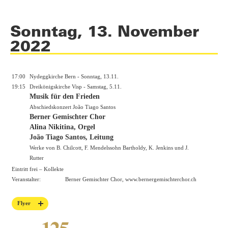
Sonntag, 13. November
2022
17:00
Nydeggkirche Bern - Sonntag, 13.11.
19:15
Dreikönigskirche Visp - Samstag, 5.11.
Musik für den Frieden
Abschiedskonzert João Tiago Santos
Berner Gemischter Chor
Alina Nikitina, Orgel
João Tiago Santos, Leitung
Werke von B. Chilcott, F. Mendelssohn Bartholdy, K. Jenkins und J.
Rutter
Eintritt frei – Kollekte
Veranstalter:
Berner Gemischter Chor,
www.bernergemischterchor.ch
Flyer