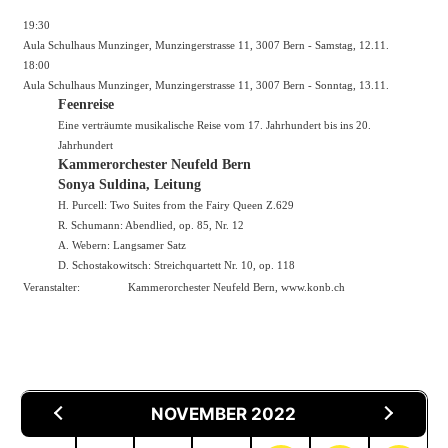
19:30
Aula Schulhaus Munzinger, Munzingerstrasse 11, 3007 Bern - Samstag, 12.11.
18:00
Aula Schulhaus Munzinger, Munzingerstrasse 11, 3007 Bern - Sonntag, 13.11.
Feenreise
Eine verträumte musikalische Reise vom 17. Jahrhundert bis ins 20.
Jahrhundert
Kammerorchester Neufeld Bern
Sonya Suldina, Leitung
H. Purcell: Two Suites from the Fairy Queen Z.629
R. Schumann: Abendlied, op. 85, Nr. 12
A. Webern: Langsamer Satz
D. Schostakowitsch: Streichquartett Nr. 10, op. 118
Veranstalter:
Kammerorchester Neufeld Bern,
www.konb.ch
NOVEMBER 2022