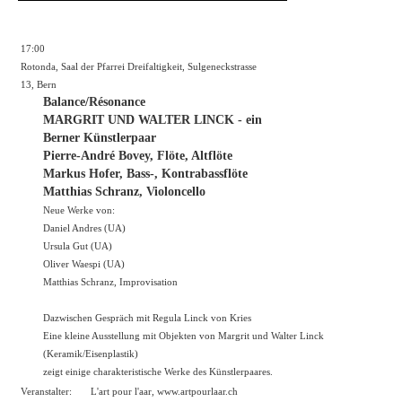
17:00
Rotonda, Saal der Pfarrei Dreifaltigkeit, Sulgeneckstrasse
13, Bern
Balance/Résonance
MARGRIT UND WALTER LINCK - ein
Berner Künstlerpaar
Pierre-André Bovey, Flöte, Altflöte
Markus Hofer, Bass-, Kontrabassflöte
Matthias Schranz, Violoncello
Neue Werke von:
Daniel Andres (UA)
Ursula Gut (UA)
Oliver Waespi (UA)
Matthias Schranz, Improvisation
Dazwischen Gespräch mit Regula Linck von Kries
Eine kleine Ausstellung mit Objekten von Margrit und Walter Linck
(Keramik/Eisenplastik)
zeigt einige charakteristische Werke des Künstlerpaares.
Veranstalter:
L'art pour l'aar,
www.artpourlaar.ch