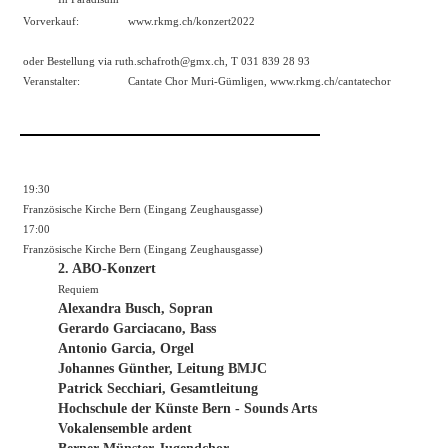
Vorverkauf:
www.rkmg.ch/konzert2022
oder Bestellung via ruth.schafroth@gmx.ch, T 031 839 28 93
Veranstalter:
Cantate Chor Muri-Gümligen,
www.rkmg.ch/cantatechor
19:30
Französische Kirche Bern (Eingang Zeughausgasse)
17:00
Französische Kirche Bern (Eingang Zeughausgasse)
2. ABO-Konzert
Requiem
Alexandra Busch, Sopran
Gerardo Garciacano, Bass
Antonio Garcia, Orgel
Johannes Günther, Leitung BMJC
Patrick Secchiari, Gesamtleitung
Hochschule der Künste Bern - Sounds Arts
Vokalensemble ardent