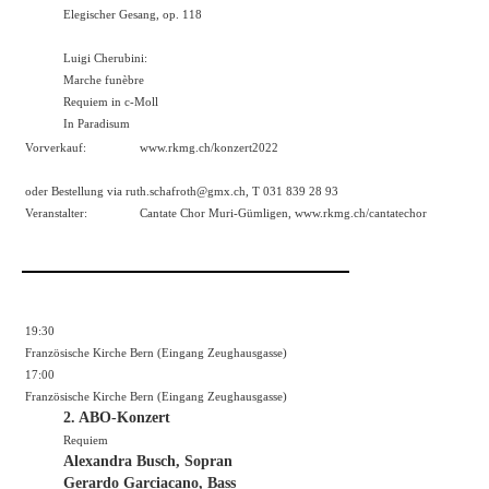
Elegischer Gesang, op. 118
Luigi Cherubini:
Marche funèbre
Requiem in c-Moll
In Paradisum
Vorverkauf:
www.rkmg.ch/konzert2022
oder Bestellung via ruth.schafroth@gmx.ch, T 031 839 28 93
Veranstalter:
Cantate Chor Muri-Gümligen,
www.rkmg.ch/cantatechor
19:30
Französische Kirche Bern (Eingang Zeughausgasse)
17:00
Französische Kirche Bern (Eingang Zeughausgasse)
2. ABO-Konzert
Requiem
Alexandra Busch, Sopran
Gerardo Garciacano, Bass