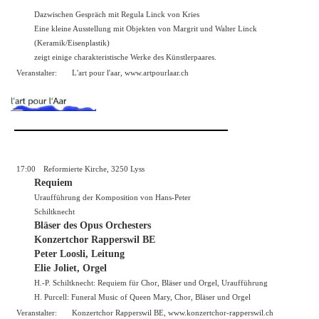
Dazwischen Gespräch mit Regula Linck von Kries
Eine kleine Ausstellung mit Objekten von Margrit und Walter Linck
(Keramik/Eisenplastik)
zeigt einige charakteristische Werke des Künstlerpaares.
Veranstalter:
L'art pour l'aar,
www.artpourlaar.ch
17:00
Reformierte Kirche, 3250 Lyss
Requiem
Uraufführung der Komposition von Hans-Peter
Schiltknecht
Bläser des Opus Orchesters
Konzertchor Rapperswil BE
Peter Loosli, Leitung
Elie Joliet, Orgel
H.-P. Schiltknecht: Requiem für Chor, Bläser und Orgel, Uraufführung
H. Purcell: Funeral Music of Queen Mary, Chor, Bläser und Orgel
Veranstalter:
Konzertchor Rapperswil BE,
www.konzertchor-rapperswil.ch