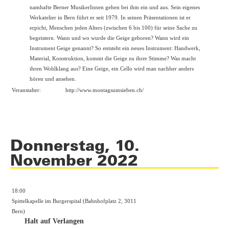
namhafte Berner MusikerInnen gehen bei ihm ein und aus. Sein eigenes
Werkatelier in Bern führt er seit 1979. In seinen Präsentationen ist er
erpicht, Menschen jeden Alters (zwischen 6 bis 100) für seine Sache zu
begeistern. Wann und wo wurde die Geige geboren? Wann wird ein
Instrument Geige genannt? So entsteht ein neues Instrument: Handwerk,
Material, Konstruktion, kommt die Geige zu ihrer Stimme? Was macht
ihren Wohlklang aus? Eine Geige, ein Cello wird man nachher anders
hören und ansehen.
Veranstalter:
http://
www.montagsumsieben.ch/
Donnerstag, 10.
November 2022
18:00
Spittelkapelle im Burgerspital (Bahnhofplatz 2, 3011
Bern)
Halt auf Verlangen