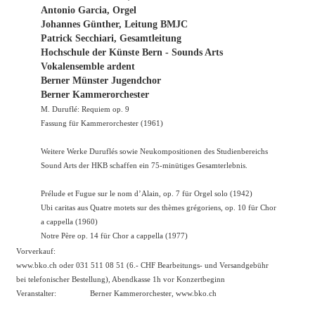
Antonio Garcia, Orgel
Johannes Günther, Leitung BMJC
Patrick Secchiari, Gesamtleitung
Hochschule der Künste Bern - Sounds Arts
Vokalensemble ardent
Berner Münster Jugendchor
Berner Kammerorchester
M. Duruflé: Requiem op. 9
Fassung für Kammerorchester (1961)
Weitere Werke Duruflés sowie Neukompositionen des Studienbereichs
Sound Arts der HKB schaffen ein 75-minütiges Gesamterlebnis.
Prélude et Fugue sur le nom d’Alain, op. 7 für Orgel solo (1942)
Ubi caritas aus Quatre motets sur des thèmes grégoriens, op. 10 für Chor
a cappella (1960)
Notre Père op. 14 für Chor a cappella (1977)
Vorverkauf:
www.bko.ch oder 031 511 08 51 (6.- CHF Bearbeitungs- und Versandgebühr
bei telefonischer Bestellung), Abendkasse 1h vor Konzertbeginn
Veranstalter:
Berner Kammerorchester,
www.bko.ch