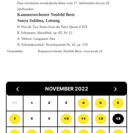
Eine verträumte musikalische Reise vom 17. Jahrhundert bis ins 20.
Jahrhundert
Kammerorchester Neufeld Bern
Sonya Suldina, Leitung
H. Purcell: Two Suites from the Fairy Queen Z.629
R. Schumann: Abendlied, op. 85, Nr. 12
A. Webern: Langsamer Satz
D. Schostakowitsch: Streichquartett Nr. 10, op. 118
Veranstalter:
Kammerorchester Neufeld Bern,
www.konb.ch
NOVEMBER 2022
31
1
2
3
4
5
6
7
8
9
10
11
12
13