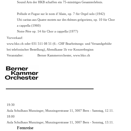
Sound Arts der HKB schaffen ein 75-minütiges Gesamterlebnis.
Prélude et Fugue sur le nom d’Alain, op. 7 für Orgel solo (1942)
Ubi caritas aus Quatre motets sur des thèmes grégoriens, op. 10 für Chor
a cappella (1960)
Notre Père op. 14 für Chor a cappella (1977)
Vorverkauf:
www.bko.ch oder 031 511 08 51 (6.- CHF Bearbeitungs- und Versandgebühr
bei telefonischer Bestellung), Abendkasse 1h vor Konzertbeginn
Veranstalter:
Berner Kammerorchester,
www.bko.ch
19:30
Aula Schulhaus Munzinger, Munzingerstrasse 11, 3007 Bern - Samstag, 12.11.
18:00
Aula Schulhaus Munzinger, Munzingerstrasse 11, 3007 Bern - Sonntag, 13.11.
Feenreise