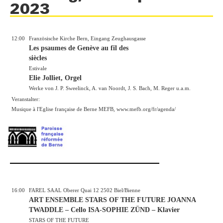
2023
12:00
Französische Kirche Bern, Eingang Zeughausgasse
Les psaumes de Genève au fil des
siècles
Estivale
Elie Jolliet, Orgel
Werke von J. P. Sweelinck, A. van Noordt, J. S. Bach, M. Reger u.a.m.
Veranstalter:
Musique à l'Eglise française de Berne MEFB,
www.mefb.org/fr/agenda/
16:00
FAREL SAAL Oberer Quai 12 2502 Biel/Bienne
ART ENSEMBLE STARS OF THE FUTURE JOANNA
TWADDLE – Cello ISA-SOPHIE ZÜND – Klavier
STARS OF THE FUTURE