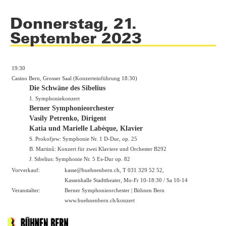
Donnerstag, 21.
September 2023
19:30
Casino Bern, Grosser Saal (Konzerteinführung 18:30)
Die Schwäne des Sibelius
1. Symphoniekonzert
Berner Symphonieorchester
Vasily Petrenko, Dirigent
Katia und Marielle Labèque, Klavier
S. Prokofjew: Symphonie Nr. 1 D-Dur, op. 25
B. Martinů: Konzert für zwei Klaviere und Orchester B292
J. Sibelius: Symphonie Nr. 5 Es-Dur op. 82
Vorverkauf:
kasse@buehnenbern.ch, T 031 329 52 52,
Kassenhalle Stadttheater, Mo-Fr 10-18:30 / Sa 10-14
Veranstalter:
Berner Symphonieorchester | Bühnen Bern
www.buehnenbern.ch/konzert