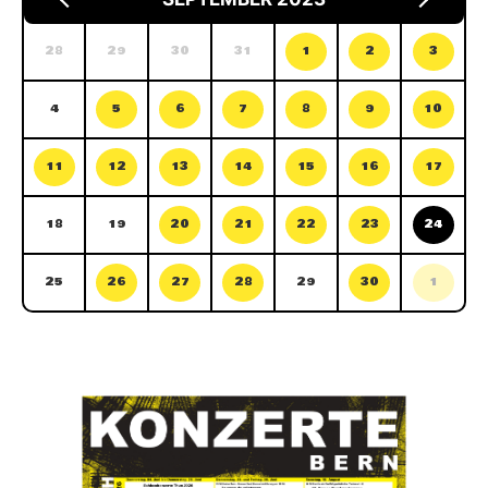
28
29
30
31
1
2
3
4
5
6
7
8
9
10
11
12
13
14
15
16
17
18
19
20
21
22
23
24
25
26
27
28
29
30
1