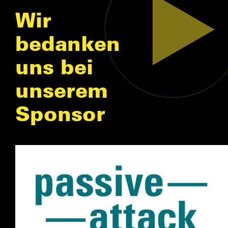
Wir
bedanken
uns bei
unserem
Sponsor