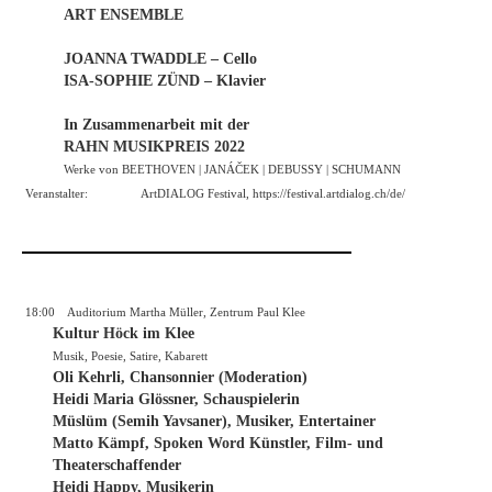
ART ENSEMBLE
JOANNA TWADDLE – Cello
ISA-SOPHIE ZÜND – Klavier
In Zusammenarbeit mit der
RAHN MUSIKPREIS 2022
Werke von BEETHOVEN | JANÁČEK | DEBUSSY | SCHUMANN
Veranstalter:
ArtDIALOG Festival,
https://festival.artdialog.ch/de/
18:00
Auditorium Martha Müller, Zentrum Paul Klee
Kultur Höck im Klee
Musik, Poesie, Satire, Kabarett
Oli Kehrli, Chansonnier (Moderation)
Heidi Maria Glössner, Schauspielerin
Müslüm (Semih Yavsaner), Musiker, Entertainer
Matto Kämpf, Spoken Word Künstler, Film- und
Theaterschaffender
Heidi Happy, Musikerin