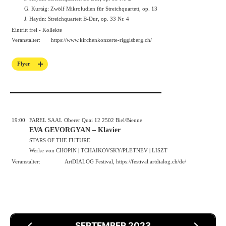
G. Kurtág: Zwölf Mikroludien für Streichquartett, op. 13
J. Haydn: Streichquartett B-Dur, op. 33 Nr. 4
Eintritt frei - Kollekte
Veranstalter:
https://
www.kirchenkonzerte-riggisberg.ch/
Flyer
19:00
FAREL SAAL Oberer Quai 12 2502 Biel/Bienne
EVA GEVORGYAN – Klavier
STARS OF THE FUTURE
Werke von CHOPIN | TCHAIKOVSKY/PLETNEV | LISZT
Veranstalter:
ArtDIALOG Festival,
https://festival.artdialog.ch/de/
SEPTEMBER 2023