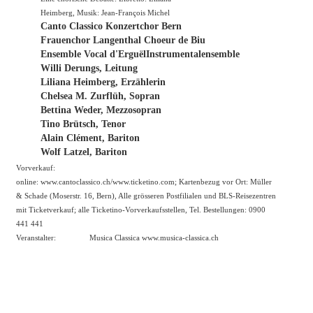
Heimberg, Musik: Jean-François Michel
Canto Classico Konzertchor Bern
Frauenchor Langenthal Choeur de Biu
Ensemble Vocal d'ErguëlInstrumentalensemble
Willi Derungs, Leitung
Liliana Heimberg, Erzählerin
Chelsea M. Zurflüh, Sopran
Bettina Weder, Mezzosopran
Tino Brütsch, Tenor
Alain Clément, Bariton
Wolf Latzel, Bariton
Vorverkauf:
online:
www.cantoclassico.ch/www.ticketino.com
; Kartenbezug vor Ort: Müller
& Schade (Moserstr. 16, Bern), Alle grösseren Postfilialen und BLS-Reisezentren
mit Ticketverkauf; alle Ticketino-Vorverkaufsstellen, Tel. Bestellungen: 0900
441 441
Veranstalter:
Musica Classica
www.musica-classica.ch