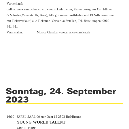
Vorverkauf:
online:
www.cantoclassico.ch/www.ticketino.com
; Kartenbezug vor Ort: Müller
& Schade (Moserstr. 16, Bern), Alle grösseren Postfilialen und BLS-Reisezentren
mit Ticketverkauf; alle Ticketino-Vorverkaufsstellen, Tel. Bestellungen: 0900
441 441
Veranstalter:
Musica Classica
www.musica-classica.ch
Sonntag, 24. September
2023
16:00
FAREL SAAL Oberer Quai 12 2502 Biel/Bienne
YOUNG WORLD TALENT
ART FUTURE