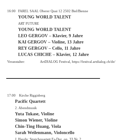
16:00
FAREL SAAL Oberer Quai 12 2502 Biel/Bienne
YOUNG WORLD TALENT
ART FUTURE
YOUNG WORLD TALENT
LEO GERGOV – Klavier, 9 Jahre
KAI GERGOV – Violine, 13 Jahre
REY GERGOV – Cello, 11 Jahre
LUCAS CHICHE – Klavier, 12 Jahre
Veranstalter:
ArtDIALOG Festival,
https://festival.artdialog.ch/de/
17:00
Kirche Riggisberg
Pacific Quartett
2. Abendmusik
Yuta Tukase, Violine
Simon Wiener, Violine
Chin-Ting Huang, Viola
Sarah Weilenmann, Violoncello
J. Haydn: Streichquartett Es-Dur, op. 33 Nr. 2