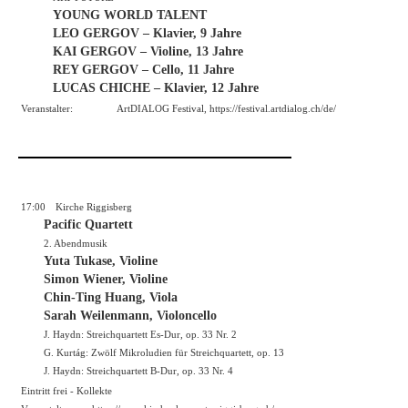
YOUNG WORLD TALENT
LEO GERGOV – Klavier, 9 Jahre
KAI GERGOV – Violine, 13 Jahre
REY GERGOV – Cello, 11 Jahre
LUCAS CHICHE – Klavier, 12 Jahre
Veranstalter:
ArtDIALOG Festival,
https://festival.artdialog.ch/de/
17:00
Kirche Riggisberg
Pacific Quartett
2. Abendmusik
Yuta Tukase, Violine
Simon Wiener, Violine
Chin-Ting Huang, Viola
Sarah Weilenmann, Violoncello
J. Haydn: Streichquartett Es-Dur, op. 33 Nr. 2
G. Kurtág: Zwölf Mikroludien für Streichquartett, op. 13
J. Haydn: Streichquartett B-Dur, op. 33 Nr. 4
Eintritt frei - Kollekte