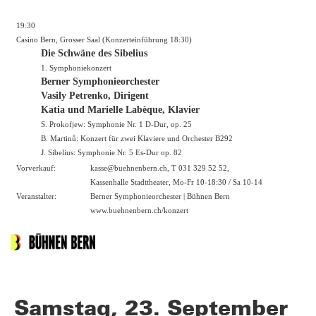
19:30
Casino Bern, Grosser Saal (Konzerteinführung 18:30)
Die Schwäne des Sibelius
1. Symphoniekonzert
Berner Symphonieorchester
Vasily Petrenko, Dirigent
Katia und Marielle Labèque, Klavier
S. Prokofjew: Symphonie Nr. 1 D-Dur, op. 25
B. Martinů: Konzert für zwei Klaviere und Orchester B292
J. Sibelius: Symphonie Nr. 5 Es-Dur op. 82
Vorverkauf:
kasse@buehnenbern.ch, T 031 329 52 52,
Kassenhalle Stadttheater, Mo-Fr 10-18:30 / Sa 10-14
Veranstalter:
Berner Symphonieorchester | Bühnen Bern
www.buehnenbern.ch/konzert
Samstag, 23. September