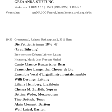
GÉZA ANDA-STIFTUNG
Werke von SCHUMANN | LISZT | BRAHMS | SCRIABIN
Veranstalter:
ArtDIALOG Festival,
https://festival.artdialog.ch/de/
19:30
Grossratssaal, Rathaus, Rathausplatz 2, 3011 Bern
Die Petitionärinnen 1846_47
(Uraufführung)
Eine chorische Debatte: Libretto: Liliana
Heimberg, Musik: Jean-François Michel
Canto Classico Konzertchor Bern
Frauenchor Langenthal Choeur de Biu
Ensemble Vocal d'ErguëlInstrumentalensemble
Willi Derungs, Leitung
Liliana Heimberg, Erzählerin
Chelsea M. Zurflüh, Sopran
Bettina Weder, Mezzosopran
Tino Brütsch, Tenor
Alain Clément, Bariton
Wolf Latzel, Bariton