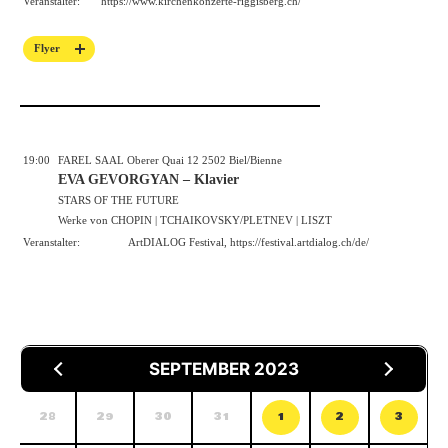
Veranstalter:
https://
www.kirchenkonzerte-riggisberg.ch/
Flyer
19:00
FAREL SAAL Oberer Quai 12 2502 Biel/Bienne
EVA GEVORGYAN – Klavier
STARS OF THE FUTURE
Werke von CHOPIN | TCHAIKOVSKY/PLETNEV | LISZT
Veranstalter:
ArtDIALOG Festival,
https://festival.artdialog.ch/de/
SEPTEMBER 2023
28
29
30
31
1
2
3