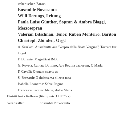
italienischen Barock
Ensemble Novocanto
Willi Derungs, Leitung
Paula Luise Günther, Sopran & Ambra Biaggi,
Mezzosopran
Valérian Bitschnau, Tenor, Ruben Monteiro, Bariton
Christoph Zbinden, Orgel
A. Scarlatti: Ausschnitte aus "Vespro della Beata Vergine", Toccata für
Orgel
F. Durante: Magnificat B-Dur
G. Roveta: Cantate Domino; Ave Regina caelorum; O Maria
F. Cavalli: O quam suavis es
S. Bernardi: O dulcissima dilecta mea
Isabella Leonarda: Salve Regina
Francesca Caccini: Maria, dolce Maria
Eintritt frei - Kollekte (Richtpreis: CHF 35.-)
Veranstalter:
Ensemble Novocanto