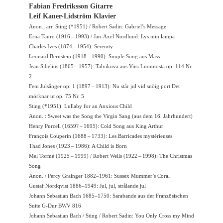
Fabian Fredriksson Gitarre
Leif Kaner-Lidström Klavier
Anon., arr. Sting (*1951) / Robert Sadin: Gabriel’s Message
Erna Tauro (1916 – 1993) / Jan-Axel Nordlund: Lys min lampa
Charles Ives (1874 – 1954): Serenity
Leonard Bernstein (1918 – 1990): Simple Song aus Mass
Jean Sibelius (1865 – 1957): Talvikuva aus Viisi Luonnosta op. 114 Nr.
2
Fem Julsånger op. 1 (1897 – 1913): Nu står jul vid snöig port Det
mörknar ut op. 75 Nr. 5
Sting (*1951): Lullaby for an Anxious Child
Anon. : Sweet was the Song the Virgin Sang (aus dem 16. Jahrhundert)
Henry Purcell (1659? – 1695): Cold Song aus King Arthur
François Couperin (1688 – 1733): Les Barricades mystérieuses
Thad Jones (1923 – 1986): A Child is Born
Mel Tormé (1925 – 1999) / Robert Wells (1922 – 1998): The Christmas
Song
Anon. / Percy Grainger 1882–1961: Sussex Mummer’s Coral
Gustaf Nordqvist 1886–1949: Jul, jul, strålande jul
Johann Sebastian Bach 1685–1750: Sarabande aus der Französischen
Suite G-Dur BWV 816
Johann Sebastian Bach / Sting / Robert Sadin: You Only Cross my Mind