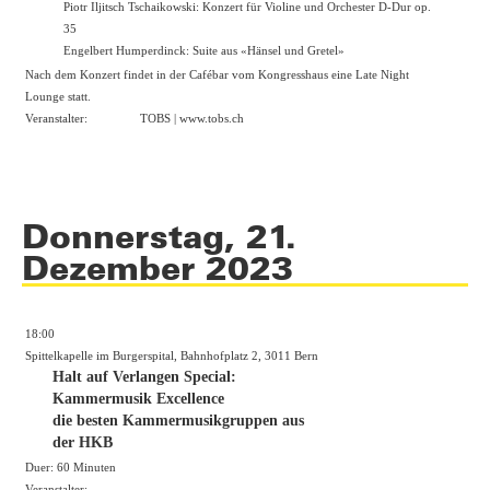
Piotr Iljitsch Tschaikowski: Konzert für Violine und Orchester D-Dur op.
35
Engelbert Humperdinck: Suite aus «Hänsel und Gretel»
Nach dem Konzert findet in der Cafébar vom Kongresshaus eine Late Night
Lounge statt.
Veranstalter:
TOBS |
www.tobs.ch
Donnerstag, 21.
Dezember 2023
18:00
Spittelkapelle im Burgerspital, Bahnhofplatz 2, 3011 Bern
Halt auf Verlangen Special:
Kammermusik Excellence
die besten Kammermusikgruppen aus
der HKB
Duer: 60 Minuten
Veranstalter: