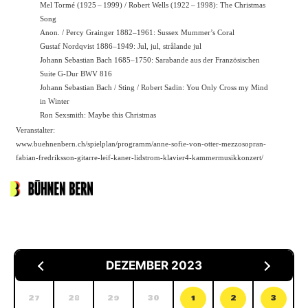
Mel Tormé (1925 – 1999) / Robert Wells (1922 – 1998): The Christmas
Song
Anon. / Percy Grainger 1882–1961: Sussex Mummer’s Coral
Gustaf Nordqvist 1886–1949: Jul, jul, strålande jul
Johann Sebastian Bach 1685–1750: Sarabande aus der Französischen
Suite G-Dur BWV 816
Johann Sebastian Bach / Sting / Robert Sadin: You Only Cross my Mind
in Winter
Ron Sexsmith: Maybe this Christmas
Veranstalter:
www.buehnenbern.ch/spielplan/programm/anne-sofie-von-otter-mezzosopran-
fabian-fredriksson-gitarre-leif-kaner-lidstrom-klavier4-kammermusikkonzert/
DEZEMBER 2023
27
28
29
30
1
2
3