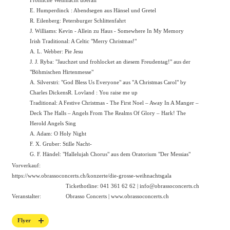
E. Humperdinck : Abendsegen aus Hänsel und Gretel
R. Eilenberg: Petersburger Schlittenfahrt
J. Williams: Kevin - Allein zu Haus - Somewhere In My Memory
Irish Traditional: A Celtic "Merry Christmas!"
A. L. Webber: Pie Jesu
J. J. Ryba: "Jauchzet und frohlocket an diesem Freudentag!" aus der
"Böhmischen Hirtenmesse"
A. Silverstri: "God Bless Us Everyone" aus "A Christmas Carol" by
Charles DickensR. Lovland : You raise me up
Traditional: A Festive Christmas - The First Noel – Away In A Manger –
Deck The Halls – Angels From The Realms Of Glory – Hark! The
Herold Angels Sing
A. Adam: O Holy Night
F. X. Gruber: Stille Nacht-
G. F. Händel: "Hallelujah Chorus" aus dem Oratorium "Der Messias"
Vorverkauf:
https://
www.obrassoconcerts.ch/konzerte/die
-grosse-weihnachtsgala
Tickethotline: 041 361 62 62 | info@obrassoconcerts.ch
Veranstalter:
Obrasso Concerts |
www.obrassoconcerts.ch
Flyer