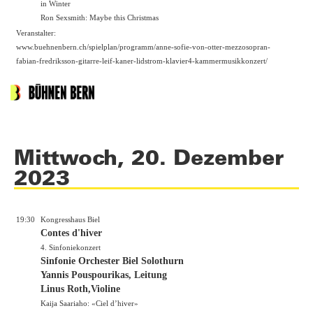
in Winter
Ron Sexsmith: Maybe this Christmas
Veranstalter:
www.buehnenbern.ch/spielplan/programm/anne-sofie-von-otter-mezzosopran-
fabian-fredriksson-gitarre-leif-kaner-lidstrom-klavier4-kammermusikkonzert/
Mittwoch, 20. Dezember
2023
19:30
Kongresshaus Biel
Contes d'hiver
4. Sinfoniekonzert
Sinfonie Orchester Biel Solothurn
Yannis Pouspourikas, Leitung
Linus Roth,Violine
Kaija Saariaho: «Ciel d’hiver»