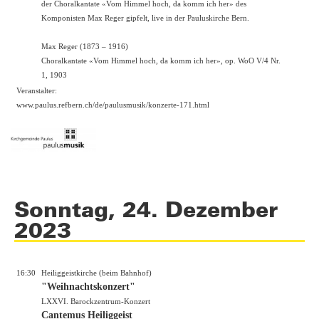
der Choralkantate «Vom Himmel hoch, da komm ich her» des
Komponisten Max Reger gipfelt, live in der Pauluskirche Bern.
Max Reger (1873 – 1916)
Choralkantate «Vom Himmel hoch, da komm ich her», op. WoO V/4 Nr.
1, 1903
Veranstalter:
www.paulus.refbern.ch/de/paulusmusik/konzerte-171.html
Sonntag, 24. Dezember
2023
16:30
Heiliggeistkirche (beim Bahnhof)
"Weihnachtskonzert"
LXXVI. Barockzentrum-Konzert
Cantemus Heiliggeist