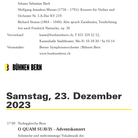
Johann Sebastian Bach
Wolfgang Amadeus Mozart (1756 – 1791): Konzert für Violine und
Orchester Nr. 5 A-Dur KV 219
Richard Strauss (1864 – 1949): Also sprach Zarathustra, Tondichtung
frei nach Friedrich Nietzsche, op. 30
Vorverkauf:
kasse@buehnenbern.ch, T 031 329 52 52,
Kassenhalle Stadttheater, Mo-Fr 10-18:30 / Sa 10-14
Veranstalter:
Berner Symphonieorchester | Bühnen Bern
www.buehnenbern.ch
Samstag, 23. Dezember
2023
17:00
Nydeggkirche Bern
O QUAM SUAVIS - Adventskonzert
Solistische und mehrstimmige Vokalmusik des