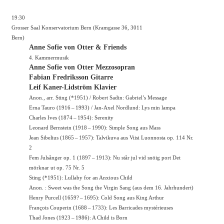
19:30
Grosser Saal Konservatorium Bern (Kramgasse 36, 3011
Bern)
Anne Sofie von Otter & Friends
4. Kammermusik
Anne Sofie von Otter Mezzosopran
Fabian Fredriksson Gitarre
Leif Kaner-Lidström Klavier
Anon., arr. Sting (*1951) / Robert Sadin: Gabriel’s Message
Erna Tauro (1916 – 1993) / Jan-Axel Nordlund: Lys min lampa
Charles Ives (1874 – 1954): Serenity
Leonard Bernstein (1918 – 1990): Simple Song aus Mass
Jean Sibelius (1865 – 1957): Talvikuva aus Viisi Luonnosta op. 114 Nr.
2
Fem Julsånger op. 1 (1897 – 1913): Nu står jul vid snöig port Det
mörknar ut op. 75 Nr. 5
Sting (*1951): Lullaby for an Anxious Child
Anon. : Sweet was the Song the Virgin Sang (aus dem 16. Jahrhundert)
Henry Purcell (1659? – 1695): Cold Song aus King Arthur
François Couperin (1688 – 1733): Les Barricades mystérieuses
Thad Jones (1923 – 1986): A Child is Born