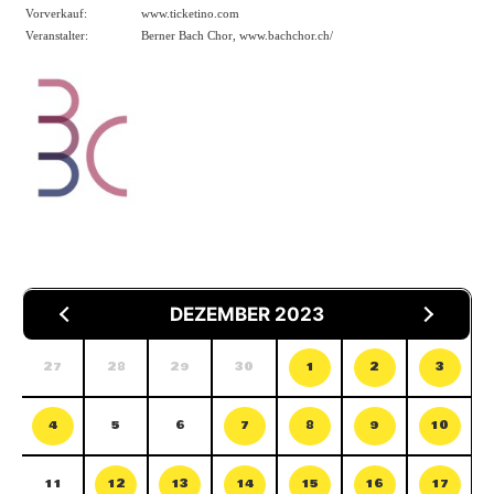
Vorverkauf:
www.ticketino.com
Veranstalter:
Berner Bach Chor,
www.bachchor.ch/
DEZEMBER 2023
27
28
29
30
1
2
3
4
5
6
7
8
9
10
11
12
13
14
15
16
17