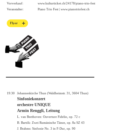
Vorverkauf:
www.kulturticket.ch/24178/piano-trio-fest
Veranstalter:
Piano Trio Fest |
www.pianotriofest.ch
Flyer
19:30
Johanneskirche Thun (Waldheimstr. 31, 3604 Thun)
Sinfoniekonzert
orchestre UNIQUE
Armin Renggli, Leitung
L. van Beethoven: Ouverture Fidelio, op. 72 c
B. Bartók: Zwei Rumänische Tänze, op. 8a SZ 43
J. Brahms: Sinfonie No. 3 in F-Dur, op. 90