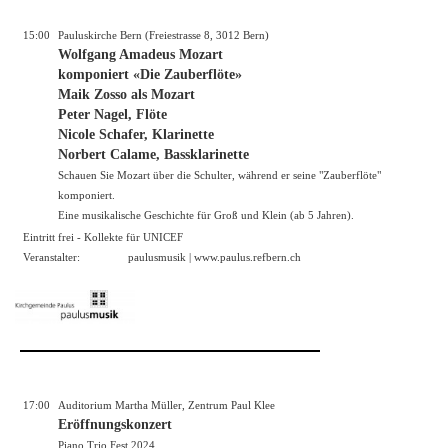
15:00
Pauluskirche Bern (Freiestrasse 8, 3012 Bern)
Wolfgang Amadeus Mozart
komponiert «Die Zauberflöte»
Maik Zosso als Mozart
Peter Nagel, Flöte
Nicole Schafer, Klarinette
Norbert Calame, Bassklarinette
Schauen Sie Mozart über die Schulter, während er seine "Zauberflöte"
komponiert.
Eine musikalische Geschichte für Groß und Klein (ab 5 Jahren).
Eintritt frei - Kollekte für UNICEF
Veranstalter:
paulusmusik |
www.paulus.refbern.ch
17:00
Auditorium Martha Müller, Zentrum Paul Klee
Eröffnungskonzert
Piano Trio Fest 2024