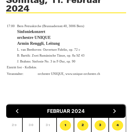
2024
17:00
Bern Petruskirche (Brunnadernstr.40, 3006 Bern)
Sinfoniekonzert
orchestre UNIQUE
Armin Renggli, Leitung
L. van Beethoven: Ouverture Fidelio, op. 72 c
B. Bartók: Zwei Rumänische Tänze, op. 8a SZ 43
J. Brahms: Sinfonie No. 3 in F-Dur, op. 90
Eintritt frei - Kollekte.
Veranstalter:
orchestre UNIQUE,
www.unique-orchestre.ch
FEBRUAR 2024
29
30
31
1
2
3
4