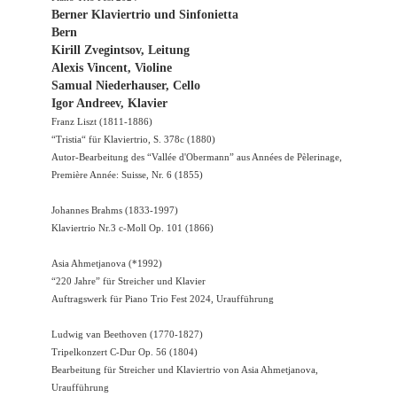
Berner Klaviertrio und Sinfonietta
Bern
Kirill Zvegintsov, Leitung
Alexis Vincent, Violine
Samual Niederhauser, Cello
Igor Andreev, Klavier
Franz Liszt (1811-1886)
“Tristia“ für Klaviertrio, S. 378c (1880)
Autor-Bearbeitung des “Vallée d'Obermann” aus Années de Pèlerinage,
Première Année: Suisse, Nr. 6 (1855)
Johannes Brahms (1833-1997)
Klaviertrio Nr.3 c-Moll Op. 101 (1866)
Asia Ahmetjanova (*1992)
“220 Jahre” für Streicher und Klavier
Auftragswerk für Piano Trio Fest 2024, Uraufführung
Ludwig van Beethoven (1770-1827)
Tripelkonzert C-Dur Op. 56 (1804)
Bearbeitung für Streicher und Klaviertrio von Asia Ahmetjanova,
Uraufführung