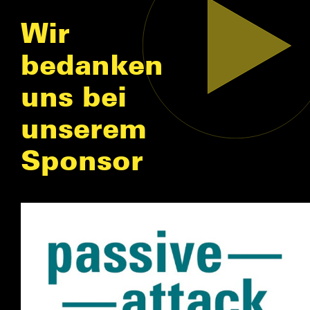
Wir
bedanken
uns bei
unserem
Sponsor