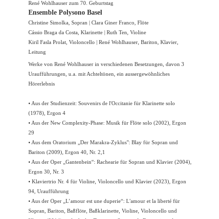
René Wohlhauser zum 70. Geburtstag
Ensemble Polysono Basel
Christine Simolka, Sopran | Clara Giner Franco, Flöte
Cássio Braga da Costa, Klarinette | Ruth Ten, Violine
Kiril Fasla Prolat, Violoncello | René Wohlhauser, Bariton, Klavier,
Leitung
Werke von René Wohlhauser in verschiedenen Besetzungen, davon 3
Uraufführungen, u.a. mit Achteltönen, ein aussergewöhnliches
Hörerlebnis
• Aus der Studienzeit: Souvenirs de l'Occitanie für Klarinette solo
(1978), Ergon 4
• Aus der New Complexity-Phase: Musik für Flöte solo (2002), Ergon
29
• Aus dem Oratorium „Der Marakra-Zyklus": Blay für Sopran und
Bariton (2009), Ergon 40, Nr. 2,1
• Aus der Oper „Gantenbein“: Rachearie für Sopran und Klavier (2004),
Ergon 30, Nr. 3
• Klaviertrio Nr. 4 für Violine, Violoncello und Klavier (2023), Ergon
94, Uraufführung
• Aus der Oper „L’amour est une duperie“: L'amour et la liberté für
Sopran, Bariton, Baßflöte, Baßklarinette, Violine, Violoncello und