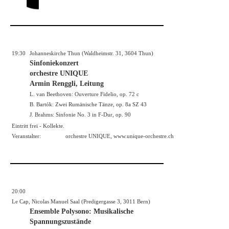
19:30
Johanneskirche Thun (Waldheimstr. 31, 3604 Thun)
Sinfoniekonzert
orchestre UNIQUE
Armin Renggli, Leitung
L. van Beethoven: Ouverture Fidelio, op. 72 c
B. Bartók: Zwei Rumänische Tänze, op. 8a SZ 43
J. Brahms: Sinfonie No. 3 in F-Dur, op. 90
Eintritt frei - Kollekte.
Veranstalter:
orchestre UNIQUE,
www.unique-orchestre.ch
20:00
Le Cap, Nicolas Manuel Saal (Predigergasse 3, 3011 Bern)
Ensemble Polysono: Musikalische
Spannungszustände