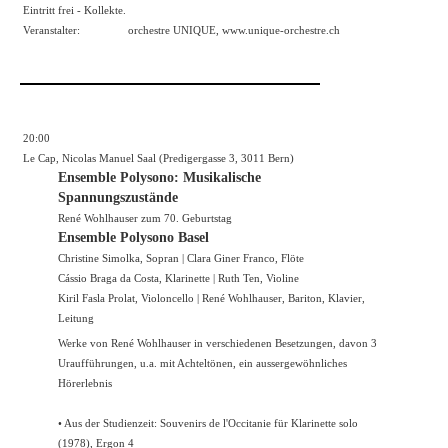
Eintritt frei - Kollekte.
Veranstalter:
orchestre UNIQUE,
www.unique-orchestre.ch
20:00
Le Cap, Nicolas Manuel Saal (Predigergasse 3, 3011 Bern)
Ensemble Polysono: Musikalische
Spannungszustände
René Wohlhauser zum 70. Geburtstag
Ensemble Polysono Basel
Christine Simolka, Sopran | Clara Giner Franco, Flöte
Cássio Braga da Costa, Klarinette | Ruth Ten, Violine
Kiril Fasla Prolat, Violoncello | René Wohlhauser, Bariton, Klavier,
Leitung
Werke von René Wohlhauser in verschiedenen Besetzungen, davon 3
Uraufführungen, u.a. mit Achteltönen, ein aussergewöhnliches
Hörerlebnis
• Aus der Studienzeit: Souvenirs de l'Occitanie für Klarinette solo
(1978), Ergon 4