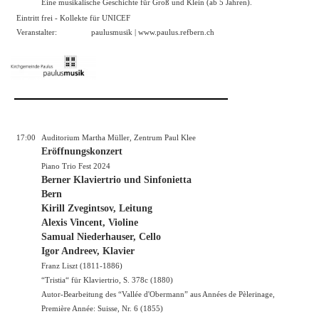
Eine musikalische Geschichte für Groß und Klein (ab 5 Jahren).
Eintritt frei - Kollekte für UNICEF
Veranstalter:
paulusmusik |
www.paulus.refbern.ch
17:00
Auditorium Martha Müller, Zentrum Paul Klee
Eröffnungskonzert
Piano Trio Fest 2024
Berner Klaviertrio und Sinfonietta
Bern
Kirill Zvegintsov, Leitung
Alexis Vincent, Violine
Samual Niederhauser, Cello
Igor Andreev, Klavier
Franz Liszt (1811-1886)
“Tristia“ für Klaviertrio, S. 378c (1880)
Autor-Bearbeitung des “Vallée d'Obermann” aus Années de Pèlerinage,
Première Année: Suisse, Nr. 6 (1855)