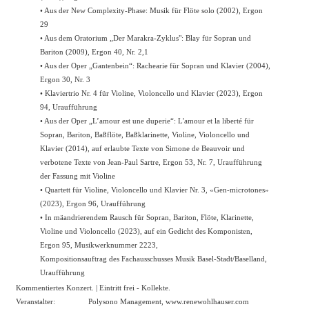
• Aus der New Complexity-Phase: Musik für Flöte solo (2002), Ergon
29
• Aus dem Oratorium „Der Marakra-Zyklus": Blay für Sopran und
Bariton (2009), Ergon 40, Nr. 2,1
• Aus der Oper „Gantenbein“: Rachearie für Sopran und Klavier (2004),
Ergon 30, Nr. 3
• Klaviertrio Nr. 4 für Violine, Violoncello und Klavier (2023), Ergon
94, Uraufführung
• Aus der Oper „L’amour est une duperie“: L'amour et la liberté für
Sopran, Bariton, Baßflöte, Baßklarinette, Violine, Violoncello und
Klavier (2014), auf erlaubte Texte von Simone de Beauvoir und
verbotene Texte von Jean-Paul Sartre, Ergon 53, Nr. 7, Uraufführung
der Fassung mit Violine
• Quartett für Violine, Violoncello und Klavier Nr. 3, «Gen-microtones»
(2023), Ergon 96, Uraufführung
• In mäandrierendem Rausch für Sopran, Bariton, Flöte, Klarinette,
Violine und Violoncello (2023), auf ein Gedicht des Komponisten,
Ergon 95, Musikwerknummer 2223,
Kompositionsauftrag des Fachausschusses Musik Basel-Stadt/Baselland,
Uraufführung
Kommentiertes Konzert. | Eintritt frei - Kollekte.
Veranstalter:
Polysono Management,
www.renewohlhauser.com