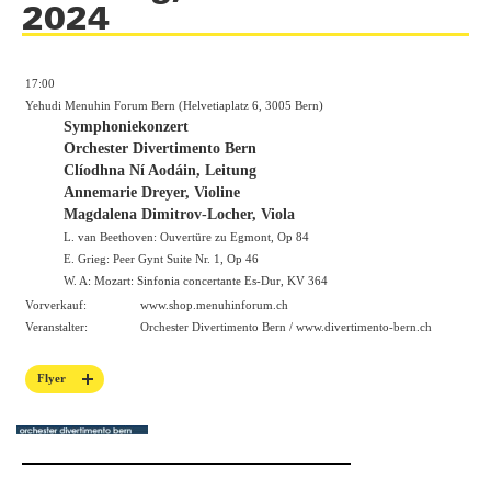
2024
17:00
Yehudi Menuhin Forum Bern (Helvetiaplatz 6, 3005 Bern)
Symphoniekonzert
Orchester Divertimento Bern
Clíodhna Ní Aodáin, Leitung
Annemarie Dreyer, Violine
Magdalena Dimitrov-Locher, Viola
L. van Beethoven: Ouvertüre zu Egmont, Op 84
E. Grieg: Peer Gynt Suite Nr. 1, Op 46
W. A: Mozart: Sinfonia concertante Es-Dur, KV 364
Vorverkauf:
www.shop.menuhinforum.ch
Veranstalter:
Orchester Divertimento Bern /
www.divertimento-bern.ch
Flyer