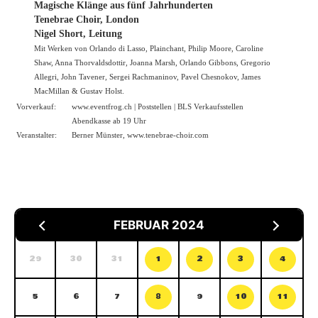
Magische Klänge aus fünf Jahrhunderten
Tenebrae Choir, London
Nigel Short, Leitung
Mit Werken von Orlando di Lasso, Plainchant, Philip Moore, Caroline
Shaw, Anna Thorvaldsdottir, Joanna Marsh, Orlando Gibbons, Gregorio
Allegri, John Tavener, Sergei Rachmaninov, Pavel Chesnokov, James
MacMillan & Gustav Holst.
Vorverkauf:
www.eventfrog.ch
| Poststellen | BLS Verkaufsstellen
Abendkasse ab 19 Uhr
Veranstalter:
Berner Münster,
www.tenebrae-choir.com
FEBRUAR 2024
29
30
31
1
2
3
4
5
6
7
8
9
10
11