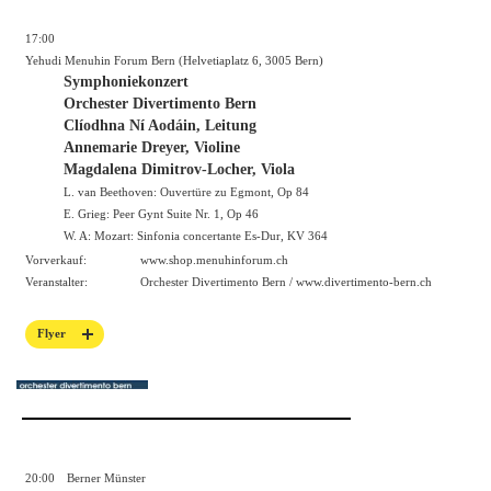
17:00
Yehudi Menuhin Forum Bern (Helvetiaplatz 6, 3005 Bern)
Symphoniekonzert
Orchester Divertimento Bern
Clíodhna Ní Aodáin, Leitung
Annemarie Dreyer, Violine
Magdalena Dimitrov-Locher, Viola
L. van Beethoven: Ouvertüre zu Egmont, Op 84
E. Grieg: Peer Gynt Suite Nr. 1, Op 46
W. A: Mozart: Sinfonia concertante Es-Dur, KV 364
Vorverkauf:
www.shop.menuhinforum.ch
Veranstalter:
Orchester Divertimento Bern /
www.divertimento-bern.ch
Flyer
20:00
Berner Münster