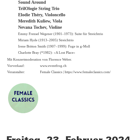
Sound Around
TrilOlogie String Trio
Elodie Théry, Violoncello
Meredith Kuliew, Viola
Nevana Tochev, Violine
Emmy Frensel Wegener (1901–1973): Suite für Streichtrio
Miriam Hyde (1913–2005) Streichtrio
Irene Britton Smith (1907–1999): Fuge in g-Moll
Charlotte Bray (*1982): «A Lost Place»
Mit Konzertmoderation von Florence Weber.
Vorverkauf:
www.eventfrog.ch
Veranstalter:
Female Classics | https://
www.femaleclassics.com/
Freitag, 23. Februar 2024