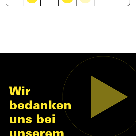
Wir
bedanken
uns bei
unserem