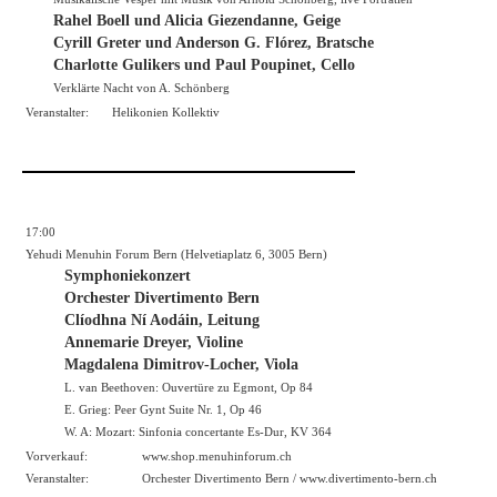
Rahel Boell und Alicia Giezendanne, Geige
Cyrill Greter und Anderson G. Flórez, Bratsche
Charlotte Gulikers und Paul Poupinet, Cello
Verklärte Nacht von A. Schönberg
Veranstalter:
Helikonien Kollektiv
17:00
Yehudi Menuhin Forum Bern (Helvetiaplatz 6, 3005 Bern)
Symphoniekonzert
Orchester Divertimento Bern
Clíodhna Ní Aodáin, Leitung
Annemarie Dreyer, Violine
Magdalena Dimitrov-Locher, Viola
L. van Beethoven: Ouvertüre zu Egmont, Op 84
E. Grieg: Peer Gynt Suite Nr. 1, Op 46
W. A: Mozart: Sinfonia concertante Es-Dur, KV 364
Vorverkauf:
www.shop.menuhinforum.ch
Veranstalter:
Orchester Divertimento Bern /
www.divertimento-bern.ch