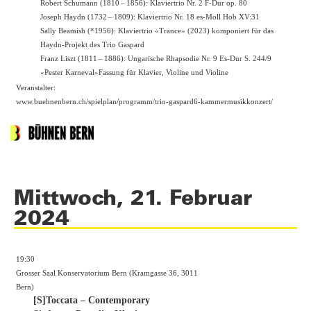
Robert Schumann (1810 – 1856): Klaviertrio Nr. 2 F-Dur op. 80
Joseph Haydn (1732 – 1809): Klaviertrio Nr. 18 es-Moll Hob XV:31
Sally Beamish (*1956): Klaviertrio «Trance» (2023) komponiert für das
Haydn-Projekt des Trio Gaspard
Franz Liszt (1811 – 1886): Ungarische Rhapsodie Nr. 9 Es-Dur S. 244/9
«Pester Karneval»Fassung für Klavier, Violine und Violine
Veranstalter:
www.buehnenbern.ch/spielplan/programm/trio-gaspard6-kammermusikkonzert/
Mittwoch, 21. Februar
2024
19:30
Grosser Saal Konservatorium Bern (Kramgasse 36, 3011
Bern)
[S]Toccata – Contemporary