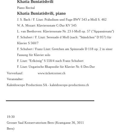
Khatia Buniatishvili
Piano Recital
Khatia Buniatishvili, piano
J. S. Bach / F. Liszt: Präludium und Fuge BWV 543 a-Moll S. 462
W. A. Mozart: Klaviersonate C-Dur KV 545
L. van Beethoven: Klaviersonate Nr. 23 f-Moll op. 57 ("Appassionata")
F. Schubert / F. Liszt: Serenade d Moll (nach: "Ständchen" D 957) für
Klavier S 560/7
F. Schubert / Franz Liszt: Gretchen am Spinnrade D 118 op. 2 in einer
Fassung für Klavier solo
F. Liszt: "Erlkönig" S 558/4 nach Franz Schubert
F. Liszt: Ungarische Rhapsodie für Klavier Nr. 6 Des-Dur
Vorverkauf:
www.ticketcorner.ch
Veranstalter:
Kaleidoscope Productions SA - kaleidoscope-productions.ch
19:30
Grosser Saal Konservatorium Bern (Kramgasse 36, 3011
Bern)