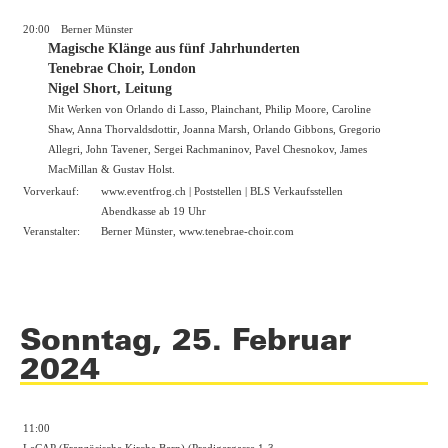
20:00
Berner Münster
Magische Klänge aus fünf Jahrhunderten
Tenebrae Choir, London
Nigel Short, Leitung
Mit Werken von Orlando di Lasso, Plainchant, Philip Moore, Caroline
Shaw, Anna Thorvaldsdottir, Joanna Marsh, Orlando Gibbons, Gregorio
Allegri, John Tavener, Sergei Rachmaninov, Pavel Chesnokov, James
MacMillan & Gustav Holst.
Vorverkauf:
www.eventfrog.ch
| Poststellen | BLS Verkaufsstellen
Abendkasse ab 19 Uhr
Veranstalter:
Berner Münster,
www.tenebrae-choir.com
Sonntag, 25. Februar
2024
11:00
LeCAP (Französische Kirche Bern) (Predigergasse 1-3