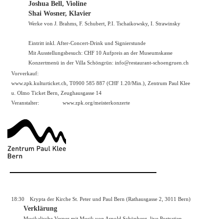
Joshua Bell, Violine
Shai Wosner, Klavier
Werke von J. Brahms, F. Schubert, P.I. Tschaikowsky, I. Strawinsky
Eintritt inkl. After-Concert-Drink und Signierstunde
Mit Ausstellungsbesuch: CHF 10 Aufpreis an der Museumskasse
Konzertmenü in der Villa Schöngrün: info@restaurant-schoengruen.ch
Vorverkauf:
www.zpk.kulturticket.ch
, T0900 585 887 (CHF 1.20/Min.), Zentrum Paul Klee
u. Olmo Ticket Bern, Zeughausgasse 14
Veranstalter:
www.zpk.org/meisterkonzerte
18:30
Krypta der Kirche St. Peter und Paul Bern (Rathausgasse 2, 3011 Bern)
Verklärung
Musikalische Vesper mit Musik von Arnold Schönberg, live Portratien