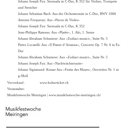
Johann Joseph Fux: Serenada in C-Dur, K 352 für Violine, Trompete
und Streicher
Johann Sebastian Bach: Aus der Orchestersuite in C-Dur, BWV 1066
Antoine Forqueray: Aus «Pieces de Violes»
Johann Joseph Fux: Serenada in C-Dur, K 352
Jean-Philippe Rameau: Aus «Platée», 1. Akt, 1. Szene
Johann Abraham Schmierer: Aus «Zodiaci musici», Suite Nr. 5
Pietro Locatelli: Aus «Il Pianto d’Arianna», Concerto Op. 7 Nr. 6 in Es-
Dur
Johann Abraham Schmierer: Aus «Zodiaci musici», Suite Nr. 5
Johann Joseph Fux: Aus «Nachtwächtersuite»
Johann Sigismund: Kusser Aus «Festin des Muses», Ouvertüre Nr. 1 in
g-Moll
Vorverkauf:
www.kulturticket.ch
Veranstalter:
Musikfestwoche Meiringen |
www.musikfestwoche-meiringen.ch/