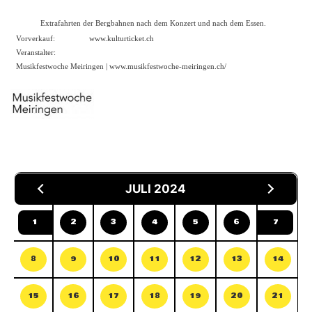
Extrafahrten der Bergbahnen nach dem Konzert und nach dem Essen.
Vorverkauf:
www.kulturticket.ch
Veranstalter:
Musikfestwoche Meiringen |
www.musikfestwoche-meiringen.ch/
JULI 2024
1
2
3
4
5
6
7
8
9
10
11
12
13
14
15
16
17
18
19
20
21