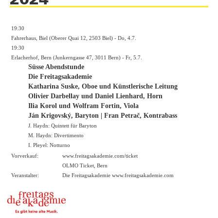
19:30
Fahrerhaus, Biel (Oberer Quai 12, 2503 Biel) - Do, 4.7.
19:30
Erlacherhof, Bern (Junkerngasse 47, 3011 Bern) - Fr, 5.7.
Süsse Abendstunde
Die Freitagsakademie
Katharina Suske, Oboe und Künstlerische Leitung
Olivier Darbellay und Daniel Lienhard, Horn
Ilia Korol und Wolfram Fortin, Viola
Ján Krigovský, Baryton | Fran Petrač, Kontrabass
J. Haydn: Quintett für Baryton
M. Haydn: Divertimento
I. Pleyel: Notturno
Vorverkauf:
www.freitagsakademie.com/ticket
OLMO Ticket, Bern
Veranstalter:
Die Freitagsakademie
www.freitagsakademie.com