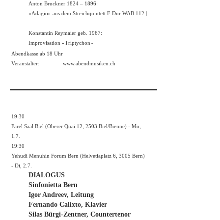
Anton Bruckner 1824 – 1896:
«Adagio» aus dem Streichquintett F-Dur WAB 112 |
Konstantin Reymaier geb. 1967:
Improvisation «Triptychon»
Abendkasse ab 18 Uhr
Veranstalter:
www.abendmusiken.ch
19:30
Farel Saal Biel (Oberer Quai 12, 2503 Biel/Bienne) - Mo,
1.7.
19:30
Yehudi Menuhin Forum Bern (Helvetiaplatz 6, 3005 Bern)
- Di, 2.7.
DIALOGUS
Sinfonietta Bern
Igor Andreev, Leitung
Fernando Calixto, Klavier
Silas Bürgi-Zentner, Countertenor