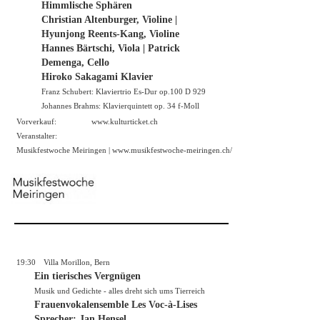
Himmlische Sphären
Christian Altenburger, Violine |
Hyunjong Reents-Kang, Violine
Hannes Bärtschi, Viola | Patrick
Demenga, Cello
Hiroko Sakagami Klavier
Franz Schubert: Klaviertrio Es-Dur op.100 D 929
Johannes Brahms: Klavierquintett op. 34 f-Moll
Vorverkauf:
www.kulturticket.ch
Veranstalter:
Musikfestwoche Meiringen |
www.musikfestwoche-meiringen.ch/
19:30
Villa Morillon, Bern
Ein tierisches Vergnügen
Musik und Gedichte - alles dreht sich ums Tierreich
Frauenvokalensemble Les Voc-à-Lises
Sprecher: Jan Hensel