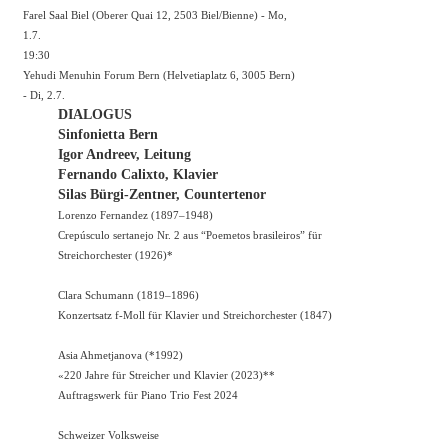
Farel Saal Biel (Oberer Quai 12, 2503 Biel/Bienne) - Mo,
1.7.
19:30
Yehudi Menuhin Forum Bern (Helvetiaplatz 6, 3005 Bern)
- Di, 2.7.
DIALOGUS
Sinfonietta Bern
Igor Andreev, Leitung
Fernando Calixto, Klavier
Silas Bürgi-Zentner, Countertenor
Lorenzo Fernandez (1897–1948)
Crepúsculo sertanejo Nr. 2 aus “Poemetos brasileiros” für
Streichorchester (1926)*
Clara Schumann (1819–1896)
Konzertsatz f-Moll für Klavier und Streichorchester (1847)
Asia Ahmetjanova (*1992)
«220 Jahre für Streicher und Klavier (2023)**
Auftragswerk für Piano Trio Fest 2024
Schweizer Volksweise