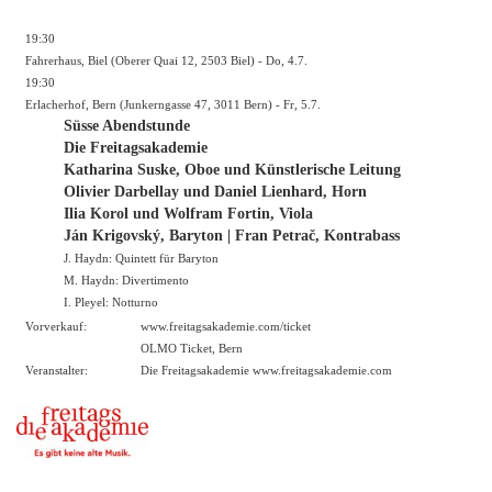
19:30
Fahrerhaus, Biel (Oberer Quai 12, 2503 Biel) - Do, 4.7.
19:30
Erlacherhof, Bern (Junkerngasse 47, 3011 Bern) - Fr, 5.7.
Süsse Abendstunde
Die Freitagsakademie
Katharina Suske, Oboe und Künstlerische Leitung
Olivier Darbellay und Daniel Lienhard, Horn
Ilia Korol und Wolfram Fortin, Viola
Ján Krigovský, Baryton | Fran Petrač, Kontrabass
J. Haydn: Quintett für Baryton
M. Haydn: Divertimento
I. Pleyel: Notturno
Vorverkauf:
www.freitagsakademie.com/ticket
OLMO Ticket, Bern
Veranstalter:
Die Freitagsakademie
www.freitagsakademie.com