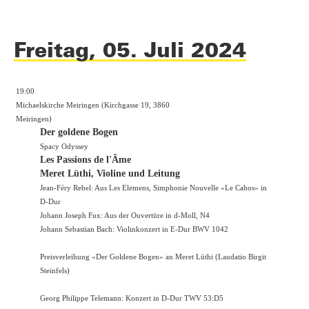
Freitag, 05. Juli 2024
19:00
Michaelskirche Meiringen (Kirchgasse 19, 3860
Meiringen)
Der goldene Bogen
Spacy Odyssey
Les Passions de l'Âme
Meret Lüthi, Violine und Leitung
Jean-Féry Rebel: Aus Les Elemens, Simphonie Nouvelle «Le Cahos» in
D-Dur
Johann Joseph Fux: Aus der Ouvertüre in d-Moll, N4
Johann Sebastian Bach: Violinkonzert in E-Dur BWV 1042
Preisverleihung «Der Goldene Bogen» an Meret Lüthi (Laudatio Birgit
Steinfels)
Georg Philippe Telemann: Konzert in D-Dur TWV 53:D5