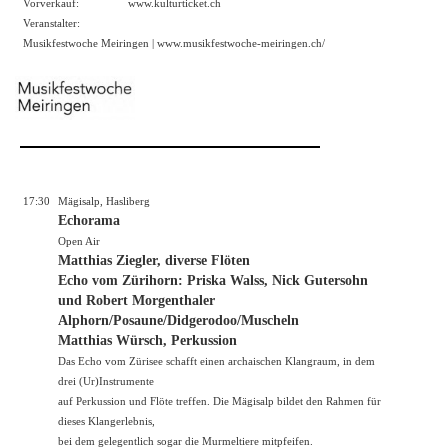
Vorverkauf:
www.kulturticket.ch
Veranstalter:
Musikfestwoche Meiringen |
www.musikfestwoche-meiringen.ch/
17:30
Mägisalp, Hasliberg
Echorama
Open Air
Matthias Ziegler, diverse Flöten
Echo vom Zürihorn: Priska Walss, Nick Gutersohn
und Robert Morgenthaler
Alphorn/Posaune/Didgerodoo/Muscheln
Matthias Würsch, Perkussion
Das Echo vom Zürisee schafft einen archaischen Klangraum, in dem
drei (Ur)Instrumente
auf Perkussion und Flöte treffen. Die Mägisalp bildet den Rahmen für
dieses Klangerlebnis,
bei dem gelegentlich sogar die Murmeltiere mitpfeifen.