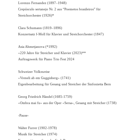
Lorenzo Fernandez (1897–1948)
Crepúsculo sertanejo Nr. 2 aus “Poemetos brasileiros” für
Streichorchester (1926)*
Clara Schumann (1819–1896)
Konzertsatz f-Moll für Klavier und Streichorchester (1847)
Asia Ahmetjanova (*1992)
«220 Jahre für Streicher und Klavier (2023)**
Auftragswerk für Piano Trio Fest 2024
Schweizer Volksweise
«Vreneli ab em Guggisberg» (1741)
Eigenbearbeitung für Gesang und Streicher der Sinfonietta Bern
Georg Friedrich Händel (1685-1759)
«Ombra mai fu» aus der Oper «Sersa», Gesang mit Streicher (1738)
-
Pause
-
Walter Furrer (1902-1978)
Musik für Streicher (1974)