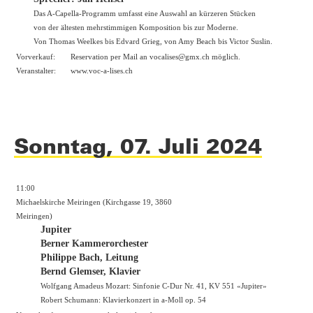
Das A-Capella-Programm umfasst eine Auswahl an kürzeren Stücken
von der ältesten mehrstimmigen Komposition bis zur Moderne.
Von Thomas Weelkes bis Edvard Grieg, von Amy Beach bis Victor Suslin.
Vorverkauf:
Reservation per Mail an vocalises@gmx.ch möglich.
Veranstalter:
www.voc-a-lises.ch
Sonntag, 07. Juli 2024
11:00
Michaelskirche Meiringen (Kirchgasse 19, 3860
Meiringen)
Jupiter
Berner Kammerorchester
Philippe Bach, Leitung
Bernd Glemser, Klavier
Wolfgang Amadeus Mozart: Sinfonie C-Dur Nr. 41, KV 551 «Jupiter»
Robert Schumann: Klavierkonzert in a-Moll op. 54