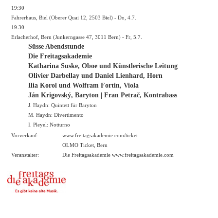
19:30
Fahrerhaus, Biel (Oberer Quai 12, 2503 Biel) - Do, 4.7.
19:30
Erlacherhof, Bern (Junkerngasse 47, 3011 Bern) - Fr, 5.7.
Süsse Abendstunde
Die Freitagsakademie
Katharina Suske, Oboe und Künstlerische Leitung
Olivier Darbellay und Daniel Lienhard, Horn
Ilia Korol und Wolfram Fortin, Viola
Ján Krigovský, Baryton | Fran Petrač, Kontrabass
J. Haydn: Quintett für Baryton
M. Haydn: Divertimento
I. Pleyel: Notturno
Vorverkauf:
www.freitagsakademie.com/ticket
OLMO Ticket, Bern
Veranstalter:
Die Freitagsakademie
www.freitagsakademie.com