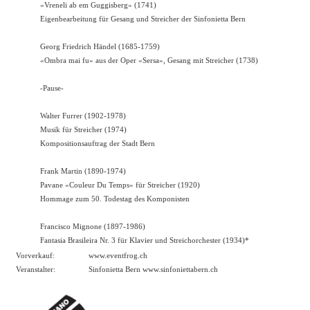
«Vreneli ab em Guggisberg» (1741)
Eigenbearbeitung für Gesang und Streicher der Sinfonietta Bern
Georg Friedrich Händel (1685-1759)
«Ombra mai fu» aus der Oper «Sersa», Gesang mit Streicher (1738)
-
Pause
-
Walter Furrer (1902-1978)
Musik für Streicher (1974)
Kompositionsauftrag der Stadt Bern
Frank Martin (1890-1974)
Pavane «Couleur Du Temps» für Streicher (1920)
Hommage zum 50. Todestag des Komponisten
Francisco Mignone (1897-1986)
Fantasia Brasileira Nr. 3 für Klavier und Streichorchester (1934)*
Vorverkauf:
www.eventfrog.ch
Veranstalter:
Sinfonietta Bern
www.sinfoniettabern.ch