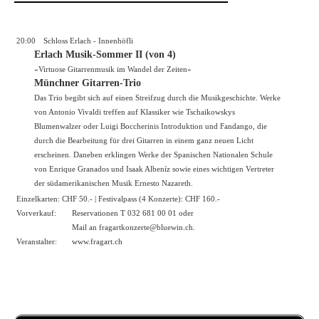
20:00
Schloss Erlach - Innenhöfli
Erlach Musik-Sommer II (von 4)
«Virtuose Gitarrenmusik im Wandel der Zeiten»
Münchner Gitarren-Trio
Das Trio begibt sich auf einen Streifzug durch die Musikgeschichte. Werke
von Antonio Vivaldi treffen auf Klassiker wie Tschaikowskys
Blumenwalzer oder Luigi Boccherinis Introduktion und Fandango, die
durch die Bearbeitung für drei Gitarren in einem ganz neuen Licht
erscheinen. Daneben erklingen Werke der Spanischen Nationalen Schule
von Enrique Granados und Isaak Albeníz sowie eines wichtigen Vertreter
der südamerikanischen Musik Ernesto Nazareth.
Einzelkarten: CHF 50.- | Festivalpass (4 Konzerte): CHF 160.-
Vorverkauf:
Reservationen T 032 681 00 01 oder
Mail an fragartkonzerte@bluewin.ch.
Veranstalter:
www.fragart.ch