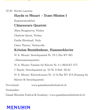
19:30
Kirche Lauenen
Haydn to Mozart – Trans-Mission I
Kammermusikfest
Chiaroscuro Quartett
Alina Ibragimova, Violine
Charlotte Spruit, Violine
Emilie Hörnlund, Viola
Claire Thirion, Violoncello
Kristian Bezuidenhout, Hammerklavier
W. A. Mozart: Streichquartett Nr. 19 C-Dur KV 465
«Dissonanzenquartett»
W. A. Mozart: Fantasie für Klavier Nr. 4 c-Moll KV 475
J. Haydn: Streichquartett op. 33 Nr. 6 Hob. III:42
W. A. Mozart: Klavierkonzert Nr. 12 A-Dur KV 414 (Fassung für
Klavier & Streichquartett)
Vorverkauf:
www.gstaadmenuhinfestival.ch
Veranstalter:
Gstaad Menuhin Festival & Academy |
www.gstaadmenuhinfestival.ch