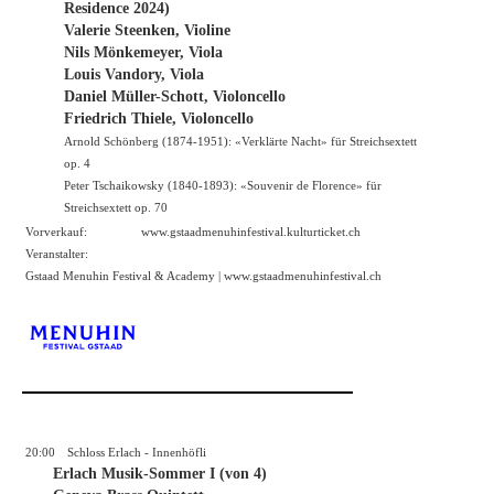
Residence 2024)
Valerie Steenken, Violine
Nils Mönkemeyer, Viola
Louis Vandory, Viola
Daniel Müller-Schott, Violoncello
Friedrich Thiele, Violoncello
Arnold Schönberg (1874-1951): «Verklärte Nacht» für Streichsextett
op. 4
Peter Tschaikowsky (1840-1893): «Souvenir de Florence» für
Streichsextett op. 70
Vorverkauf:
www.gstaadmenuhinfestival.kulturticket.ch
Veranstalter:
Gstaad Menuhin Festival & Academy |
www.gstaadmenuhinfestival.ch
20:00
Schloss Erlach - Innenhöfli
Erlach Musik-Sommer I (von 4)