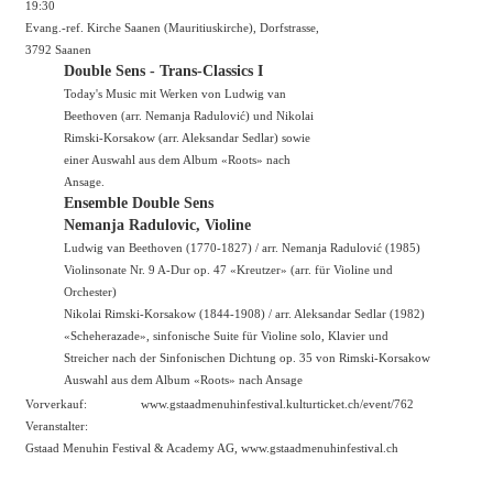
19:30
Evang.-ref. Kirche Saanen (Mauritiuskirche), Dorfstrasse,
3792 Saanen
Double Sens - Trans-Classics I
Today's Music mit Werken von Ludwig van
Beethoven (arr. Nemanja Radulović) und Nikolai
Rimski-Korsakow (arr. Aleksandar Sedlar) sowie
einer Auswahl aus dem Album «Roots» nach
Ansage.
Ensemble Double Sens
Nemanja Radulovic, Violine
Ludwig van Beethoven (1770-1827) / arr. Nemanja Radulović (1985)
Violinsonate Nr. 9 A-Dur op. 47 «Kreutzer» (arr. für Violine und
Orchester)
Nikolai Rimski-Korsakow (1844-1908) / arr. Aleksandar Sedlar (1982)
«Scheherazade», sinfonische Suite für Violine solo, Klavier und
Streicher nach der Sinfonischen Dichtung op. 35 von Rimski-Korsakow
Auswahl aus dem Album «Roots» nach Ansage
Vorverkauf:
www.gstaadmenuhinfestival.kulturticket.ch/event/762
Veranstalter:
Gstaad Menuhin Festival & Academy AG,
www.gstaadmenuhinfestival.ch