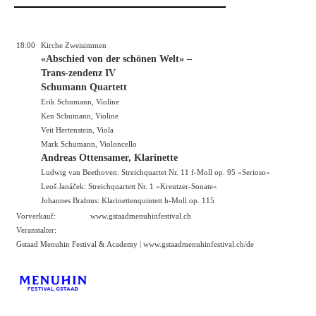
18:00
Kirche Zweisimmen
«Abschied von der schönen Welt» –
Trans-zendenz IV
Schumann Quartett
Erik Schumann, Violine
Ken Schumann, Violine
Veit Hertenstein, Viola
Mark Schumann, Violoncello
Andreas Ottensamer, Klarinette
Ludwig van Beethoven: Streichquartet Nr. 11 f-Moll op. 95 «Serioso»
Leoš Janáček: Streichquartett Nr. 1 «Kreutzer-Sonate»
Johannes Brahms: Klarinettenquintett h-Moll op. 115
Vorverkauf:
www.gstaadmenuhinfestival.ch
Veranstalter:
Gstaad Menuhin Festival & Academy |
www.gstaadmenuhinfestival.ch/de