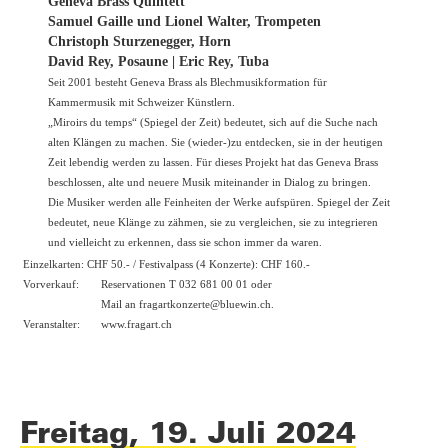
Geneva Brass Quintett
Samuel Gaille und Lionel Walter, Trompeten
Christoph Sturzenegger, Horn
David Rey, Posaune | Eric Rey, Tuba
Seit 2001 besteht Geneva Brass als Blechmusikformation für
Kammermusik mit Schweizer Künstlern.
„Miroirs du temps“ (Spiegel der Zeit) bedeutet, sich auf die Suche nach
alten Klängen zu machen. Sie (wieder-)zu entdecken, sie in der heutigen
Zeit lebendig werden zu lassen. Für dieses Projekt hat das Geneva Brass
beschlossen, alte und neuere Musik miteinander in Dialog zu bringen.
Die Musiker werden alle Feinheiten der Werke aufspüren. Spiegel der Zeit
bedeutet, neue Klänge zu zähmen, sie zu vergleichen, sie zu integrieren
und vielleicht zu erkennen, dass sie schon immer da waren.
Einzelkarten: CHF 50.- / Festivalpass (4 Konzerte): CHF 160.-
Vorverkauf:
Reservationen T 032 681 00 01 oder
Mail an fragartkonzerte@bluewin.ch.
Veranstalter:
www.fragart.ch
Freitag, 19. Juli 2024