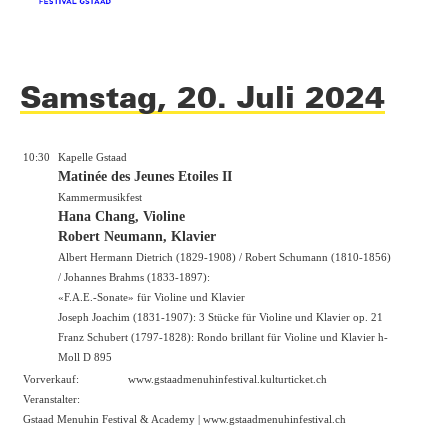
Samstag, 20. Juli 2024
10:30
Kapelle Gstaad
Matinée des Jeunes Etoiles II
Kammermusikfest
Hana Chang, Violine
Robert Neumann, Klavier
Albert Hermann Dietrich (1829-1908) / Robert Schumann (1810-1856)
/ Johannes Brahms (1833-1897):
«F.A.E.-Sonate» für Violine und Klavier
Joseph Joachim (1831-1907): 3 Stücke für Violine und Klavier op. 21
Franz Schubert (1797-1828): Rondo brillant für Violine und Klavier h-
Moll D 895
Vorverkauf:
www.gstaadmenuhinfestival.kulturticket.ch
Veranstalter:
Gstaad Menuhin Festival & Academy |
www.gstaadmenuhinfestival.ch