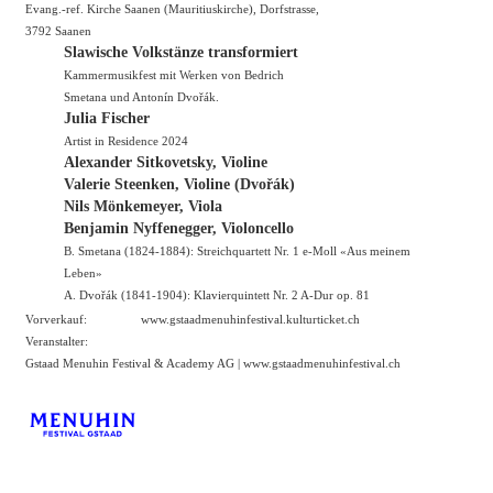
Evang.-ref. Kirche Saanen (Mauritiuskirche), Dorfstrasse,
3792 Saanen
Slawische Volkstänze transformiert
Kammermusikfest mit Werken von Bedrich
Smetana und Antonín Dvořák.
Julia Fischer
Artist in Residence 2024
Alexander Sitkovetsky, Violine
Valerie Steenken, Violine (Dvořák)
Nils Mönkemeyer, Viola
Benjamin Nyffenegger, Violoncello
B. Smetana (1824-1884): Streichquartett Nr. 1 e-Moll «Aus meinem
Leben»
A. Dvořák (1841-1904): Klavierquintett Nr. 2 A-Dur op. 81
Vorverkauf:
www.gstaadmenuhinfestival.kulturticket.ch
Veranstalter:
Gstaad Menuhin Festival & Academy AG |
www.gstaadmenuhinfestival.ch