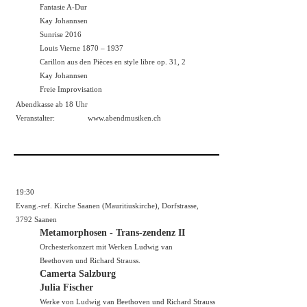
Fantasie A-Dur
Kay Johannsen
Sunrise 2016
Louis Vierne 1870 – 1937
Carillon aus den Pièces en style libre op. 31, 2
Kay Johannsen
Freie Improvisation
Abendkasse ab 18 Uhr
Veranstalter:
www.abendmusiken.ch
19:30
Evang.-ref. Kirche Saanen (Mauritiuskirche), Dorfstrasse,
3792 Saanen
Metamorphosen - Trans-zendenz II
Orchesterkonzert mit Werken Ludwig van
Beethoven und Richard Strauss.
Camerta Salzburg
Julia Fischer
Werke von Ludwig van Beethoven und Richard Strauss