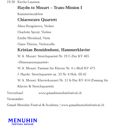
19:30
Kirche Lauenen
Haydn to Mozart – Trans-Mission I
Kammermusikfest
Chiaroscuro Quartett
Alina Ibragimova, Violine
Charlotte Spruit, Violine
Emilie Hörnlund, Viola
Claire Thirion, Violoncello
Kristian Bezuidenhout, Hammerklavier
W. A. Mozart: Streichquartett Nr. 19 C-Dur KV 465
«Dissonanzenquartett»
W. A. Mozart: Fantasie für Klavier Nr. 4 c-Moll KV 475
J. Haydn: Streichquartett op. 33 Nr. 6 Hob. III:42
W. A. Mozart: Klavierkonzert Nr. 12 A-Dur KV 414 (Fassung für
Klavier & Streichquartett)
Vorverkauf:
www.gstaadmenuhinfestival.ch
Veranstalter:
Gstaad Menuhin Festival & Academy |
www.gstaadmenuhinfestival.ch