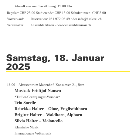
Abendkasse und Saalöffnung: 19.00 Uhr
Regulär: CHF 25.00 Studierende: CHF 15.00 Schüler:innen: CHF 5.00
Vorverkauf:
Reservation: 031 972 06 49 oder info@haslerei.ch
Veranstalter:
Ensemble Miroir -
www.ensemblemiroir.ch
Samstag, 18. Januar
2025
16:00
Alterszentrum Mattenhof, Konsumstr. 21, Bern
Musical: Fridtjof Nansen
*Tüftler-Grenzgänger-Visionär*
Trio Sorelle
Rebekka Halter – Oboe, Englischhhorn
Brigitte Halter – Waldhorn, Alphorn
Silvia Halter – Violoncello
Klassische Musik
Internationale Volksmusik