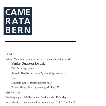
17:00
Yehudi Menuhin Forum Bern (Helvetiaplatz 6, 3005 Bern)
Vogler Quartett Leipzig
Drei Streichquartette
Antonín Dvořák: aus dem Zyklus «Zypressen» B
152
Mauricio Kagel: Streichquartett Nr. 5
Edvard Grieg: Streichquartett g-Moll op. 27
CHF 40.- / 30.-
Ermässigungen: Schüler:innen / Studierende / Kulturlegi
Vorverkauf:
www.menuhinforum.ch
oder T: 079 558 85 78