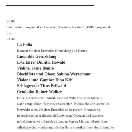
20:00
Stadttheater Langenthal - Theater 49, Theatersträsschen 1, 4900 Langenthal
bis
21:30
La Folia
Konzert mit dem Ensemble Grenzklang und Gästen.
Ensemble Grenzklang
E-Gitarre: Dimitri Howald
Violine: Irene Benito
Blockflöte und Oboe: Sabina Weyermann
Violone und Gambe: Dina Kehl
Schlagwerk: Titus Bellwald
Cembalo: Rainer Walker
Folia ist Verrücktheit. Musik nahe am Wahnsinn, oder Musik –
wahnsinnig schön. Beides wird zutreffen. Es braucht kein spezielles
Nervenkostüm, um dem Ensemble zu begegnen. Grenzklang
überschreitet aber diesmal definitiv seine Grenzen und wandert
unbekümmert von Barock zu Jazz zu Pop zu Minimal Music. Eine
stilistische Gratwanderung mit den BarockmusikerInnen des Ensembles