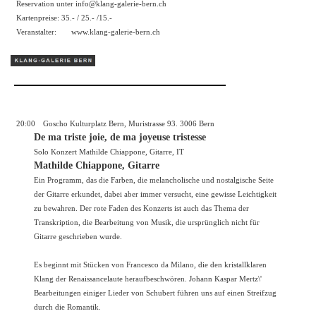
Reservation unter info@klang-galerie-bern.ch
Kartenpreise: 35.- / 25.- /15.-
Veranstalter:
www.klang-galerie-bern.ch
20:00
Goscho Kulturplatz Bern, Muristrasse 93. 3006 Bern
De ma triste joie, de ma joyeuse tristesse
Solo Konzert Mathilde Chiappone, Gitarre, IT
Mathilde Chiappone, Gitarre
Ein Programm, das die Farben, die melancholische und nostalgische Seite
der Gitarre erkundet, dabei aber immer versucht, eine gewisse Leichtigkeit
zu bewahren. Der rote Faden des Konzerts ist auch das Thema der
Transkription, die Bearbeitung von Musik, die ursprünglich nicht für
Gitarre geschrieben wurde.
Es beginnt mit Stücken von Francesco da Milano, die den kristallklaren
Klang der Renaissancelaute heraufbeschwören. Johann Kaspar Mertz\'
Bearbeitungen einiger Lieder von Schubert führen uns auf einen Streifzug
durch die Romantik.