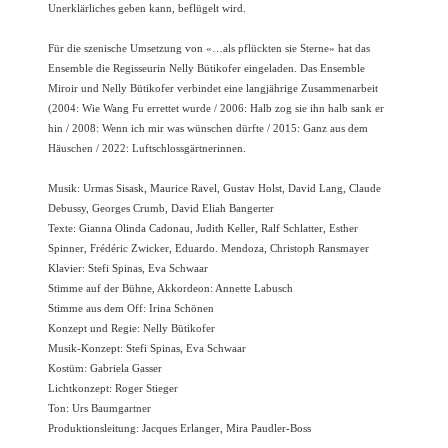
Unerklärliches geben kann, beflügelt wird.
Für die szenische Umsetzung von «…als pflückten sie Sterne» hat das
Ensemble die Regisseurin Nelly Bütikofer eingeladen. Das Ensemble
Miroir und Nelly Bütikofer verbindet eine langjährige Zusammenarbeit
(2004: Wie Wang Fu errettet wurde / 2006: Halb zog sie ihn halb sank er
hin / 2008: Wenn ich mir was wünschen dürfte / 2015: Ganz aus dem
Häuschen / 2022: Luftschlossgärtnerinnen.
Musik: Urmas Sisask, Maurice Ravel, Gustav Holst, David Lang, Claude
Debussy, Georges Crumb, David Eliah Bangerter
Texte: Gianna Olinda Cadonau, Judith Keller, Ralf Schlatter, Esther
Spinner, Frédéric Zwicker, Eduardo. Mendoza, Christoph Ransmayer
Klavier: Stefi Spinas, Eva Schwaar
Stimme auf der Bühne, Akkordeon: Annette Labusch
Stimme aus dem Off: Irina Schönen
Konzept und Regie: Nelly Bütikofer
Musik-Konzept: Stefi Spinas, Eva Schwaar
Kostüm: Gabriela Gasser
Lichtkonzept: Roger Stieger
Ton: Urs Baumgartner
Produktionsleitung: Jacques Erlanger, Mira Paudler-Boss