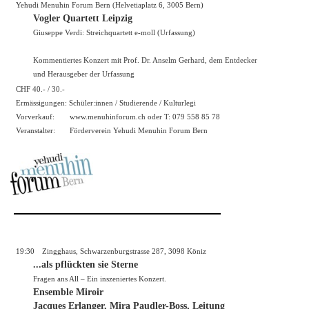
Yehudi Menuhin Forum Bern (Helvetiaplatz 6, 3005 Bern)
Vogler Quartett Leipzig
Giuseppe Verdi: Streichquartett e-moll (Urfassung)
Kommentiertes Konzert mit Prof. Dr. Anselm Gerhard, dem Entdecker
und Herausgeber der Urfassung
CHF 40.- / 30.-
Ermässigungen: Schüler:innen / Studierende / Kulturlegi
Vorverkauf:
www.menuhinforum.ch
oder T: 079 558 85 78
Veranstalter:
Förderverein Yehudi Menuhin Forum Bern
19:30
Zingghaus, Schwarzenburgstrasse 287, 3098 Köniz
...als pflückten sie Sterne
Fragen ans All – Ein inszeniertes Konzert.
Ensemble Miroir
Jacques Erlanger, Mira Paudler-Boss, Leitung