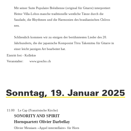
Mit seiner Suite Populaire Brésilienne (original für Gitarre) interpretiert
Heitor Villa-Lobos manche traditionelle westliche Tänze durch die
Saudade, die Rhythmen und die Harmonien des brasilianischen Chôros
neu.
Schliesslich kommen wir zu einigen der berühmtesten Lieder des 20.
Jahrhunderts, die der japanische Komponist Tōru Takemitsu für Gitarre in
einer leicht jazzigen Art bearbeitet hat.
Eintritt frei - Kollekte
Veranstalter:
www.goscho.ch
Sonntag, 19. Januar 2025
11:00
Le Cap (Französische Kirche)
SONORITY AND SPIRIT
Hornquartett Olivier Darbellay
Olivier Messiaen «Appel interstellaire» für Horn