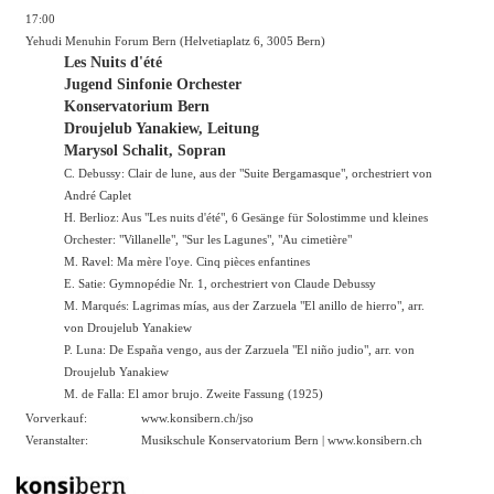
17:00
Yehudi Menuhin Forum Bern (Helvetiaplatz 6, 3005 Bern)
Les Nuits d'été
Jugend Sinfonie Orchester
Konservatorium Bern
Droujelub Yanakiew, Leitung
Marysol Schalit, Sopran
C. Debussy: Clair de lune, aus der "Suite Bergamasque", orchestriert von
André Caplet
H. Berlioz: Aus "Les nuits d'été", 6 Gesänge für Solostimme und kleines
Orchester: "Villanelle", "Sur les Lagunes", "Au cimetière"
M. Ravel: Ma mère l'oye. Cinq pièces enfantines
E. Satie: Gymnopédie Nr. 1, orchestriert von Claude Debussy
M. Marqués: Lagrimas mías, aus der Zarzuela "El anillo de hierro", arr.
von Droujelub Yanakiew
P. Luna: De España vengo, aus der Zarzuela "El niño judio", arr. von
Droujelub Yanakiew
M. de Falla: El amor brujo. Zweite Fassung (1925)
Vorverkauf:
www.konsibern.ch/jso
Veranstalter:
Musikschule Konservatorium Bern |
www.konsibern.ch