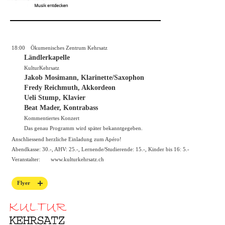
18:00
Ökumenisches Zentrum Kehrsatz
Ländlerkapelle
KulturKehrsatz
Jakob Mosimann, Klarinette/Saxophon
Fredy Reichmuth, Akkordeon
Ueli Stump, Klavier
Beat Mader, Kontrabass
Kommentiertes Konzert
Das genau Programm wird später bekanntgegeben.
Anschliessend herzliche Einladung zum Apéro!
Abendkasse: 30.-, AHV: 25.-, Lernende/Studierende: 15.-, Kinder bis 16: 5.-
Veranstalter:
www.kulturkehrsatz.ch
Flyer