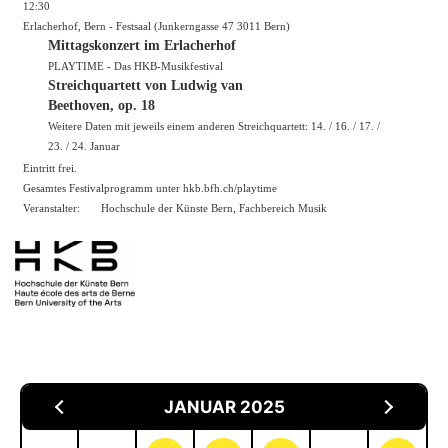
12:30
Erlacherhof, Bern - Festsaal (Junkerngasse 47 3011 Bern)
Mittagskonzert im Erlacherhof
PLAYTIME - Das HKB-Musikfestival
Streichquartett von Ludwig van
Beethoven, op. 18
Weitere Daten mit jeweils einem anderen Streichquartett: 14. / 16. / 17. /
23. / 24. Januar
Eintritt frei.
Gesamtes Festivalprogramm unter hkb.bfh.ch/playtime
Veranstalter:
Hochschule der Künste Bern, Fachbereich Musik
JANUAR 2025