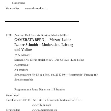
Evergreens
Veranstalter:
www.triosorelle.ch
17:00
Zentrum Paul Klee, Auditorium Martha Müller
CAMERATA BERN — Mozart-Labor
Rainer Schmidt – Moderation, Leitung
und Violine
W. A. Mozart:
Serenade Nr. 13 für Streicher in G-Dur KV 525 «Eine kleine
Nachtmusik»
F. Schubert:
Streichquartett Nr. 13 in a-Moll op. 29 D 804 «Rosamunde» Fassung für
Streichensemble
Programm mit Pause Dauer: ca. 1,5 Stunden
Vorverkauf:
Einzelkarten: CHF 45.–/65.–/85.– / Ermässigte Karten ab CHF 5.–
www.442hz.com
Veranstalter:
www.cameratabern.ch