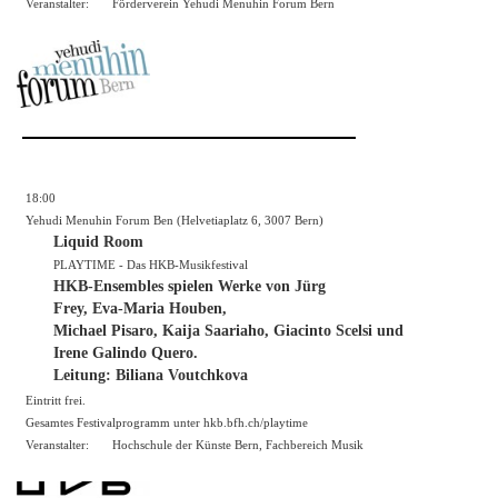
Veranstalter:
Förderverein Yehudi Menuhin Forum Bern
18:00
Yehudi Menuhin Forum Ben (Helvetiaplatz 6, 3007 Bern)
Liquid Room
PLAYTIME - Das HKB-Musikfestival
HKB-Ensembles spielen Werke von Jürg
Frey, Eva-Maria Houben,
Michael Pisaro, Kaija Saariaho, Giacinto Scelsi und
Irene Galindo Quero.
Leitung: Biliana Voutchkova
Eintritt frei.
Gesamtes Festivalprogramm unter hkb.bfh.ch/playtime
Veranstalter:
Hochschule der Künste Bern, Fachbereich Musik