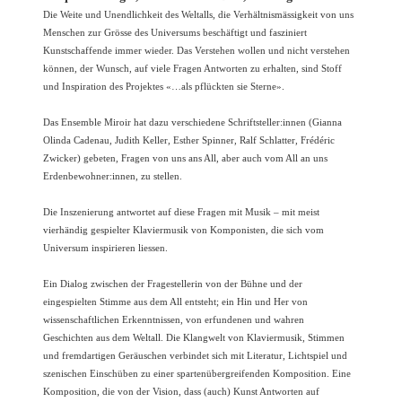
Die Weite und Unendlichkeit des Weltalls, die Verhältnismässigkeit von uns
Menschen zur Grösse des Universums beschäftigt und fasziniert
Kunstschaffende immer wieder. Das Verstehen wollen und nicht verstehen
können, der Wunsch, auf viele Fragen Antworten zu erhalten, sind Stoff
und Inspiration des Projektes «…als pflückten sie Sterne».
Das Ensemble Miroir hat dazu verschiedene Schriftsteller:innen (Gianna
Olinda Cadenau, Judith Keller, Esther Spinner, Ralf Schlatter, Frédéric
Zwicker) gebeten, Fragen von uns ans All, aber auch vom All an uns
Erdenbewohner:innen, zu stellen.
Die Inszenierung antwortet auf diese Fragen mit Musik – mit meist
vierhändig gespielter Klaviermusik von Komponisten, die sich vom
Universum inspirieren liessen.
Ein Dialog zwischen der Fragestellerin von der Bühne und der
eingespielten Stimme aus dem All entsteht; ein Hin und Her von
wissenschaftlichen Erkenntnissen, von erfundenen und wahren
Geschichten aus dem Weltall. Die Klangwelt von Klaviermusik, Stimmen
und fremdartigen Geräuschen verbindet sich mit Literatur, Lichtspiel und
szenischen Einschüben zu einer spartenübergreifenden Komposition. Eine
Komposition, die von der Vision, dass (auch) Kunst Antworten auf