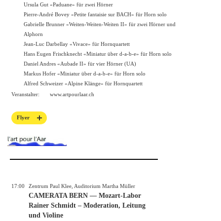
Ursula Gut «Paduane» für zwei Hörner
Pierre-André Bovey «Petite fantaisie sur BACH» für Horn solo
Gabrielle Brunner «Weiten-Weiten-Weiten II» für zwei Hörner und
Alphorn
Jean-Luc Darbellay «Vivace» für Hornquartett
Hans Eugen Frischknecht «Miniatur über d-a-b-e» für Horn solo
Daniel Andres «Aubade II» für vier Hörner (UA)
Markus Hofer «Miniatur über d-a-b-e» für Horn solo
Alfred Schweizer «Alpine Klänge» für Hornquartett
Veranstalter:
www.artpourlaar.ch
Flyer
17:00
Zentrum Paul Klee, Auditorium Martha Müller
CAMERATA BERN — Mozart-Labor
Rainer Schmidt – Moderation, Leitung
und Violine