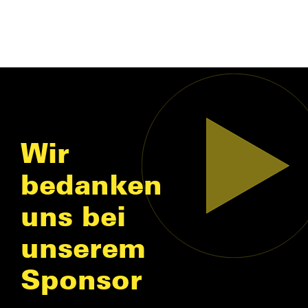
Wir
bedanken
uns bei
unserem
Sponsor