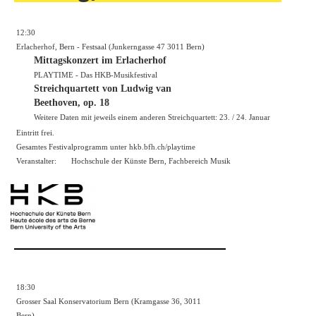
12:30
Erlacherhof, Bern - Festsaal (Junkerngasse 47 3011 Bern)
Mittagskonzert im Erlacherhof
PLAYTIME - Das HKB-Musikfestival
Streichquartett von Ludwig van
Beethoven, op. 18
Weitere Daten mit jeweils einem anderen Streichquartett: 23. / 24. Januar
Eintritt frei.
Gesamtes Festivalprogramm unter hkb.bfh.ch/playtime
Veranstalter:
Hochschule der Künste Bern, Fachbereich Musik
18:30
Grosser Saal Konservatorium Bern (Kramgasse 36, 3011
Bern)