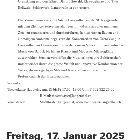
Grenzklang und den Gästen Dimitri Howald, Elektrogitarre und Titus
Bellwald, Schlagwerk. Langeweile ist von gestern.
Der Verein Grenzklang mit Sitz in Langenthal wurde 2016 gegründet
mit dem Ziel, Konzertveranstaltungen mit «Musik aus alter und neuer
Zeit» zu organisieren und durchzuführen. In historischen Bauten und
einmaligem Ambiente begeistern die Konzertreihen von Grenzklang in
Langenthal, im Oberaargau und in der ganzen Schweiz mit authentischer
Musik von Barock bis hin zu Klassik und Moderne. Mit sorgfältig
ausgewählten Stücken verblüffen die MusikerInnen ihre Zuhörerschaft
immer wieder durch die grosse Vielfalt und innovative Kombination der
Werke, die einzigartigen Stile und Klangfarben und die hohe
Professionalität der Interpretationen.
Vorverkauf:
Theaterkasse Haupteingang, Di bis Fr 17.00 -19.00 Uhr, T 062 922 26 66
E-Mail: theaterkasse@langenthal.ch
Veranstalter:
Stadttheater Langenthal,
www.stadttheater-langenthal.ch
Freitag, 17. Januar 2025