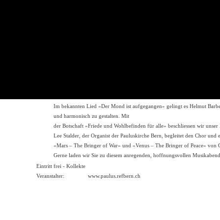
am Schluss des Konzerts vom Berner Komponisten Edwin Peter.
«Salam, Shalom» von Albrecht Haaf ist eine interkulturelle Bitte um Fri
Friedensgruss folgen Gebetszeilen auf Englisch und Latein in einer vom 
Es folgen dramatische, aufwühlende Kompositionen von Iris Szeghy («P
ich rufe zu dir») mit dem Schrei nach Erlösung aus tiefster Verzweiflun
erklingt das schlichte, Trost spendende «Peace I leave with you» von A
«Wie liegt die Stadt so wüst» von Rudolf Mauersberger ist eine Trauermo
Kreuzchors komponierte sie unter dem Eindruck der Zerstörung der Stad
Klageliedern Jeremias’ die ausdrucksstärksten Stellen und vertonte sie. 
der ausgebrannten Kreuzkirche in Dresden uraufgeführt.
Im bekannten Lied «Der Mond ist aufgegangen» gelingt es Helmut Barbe,
und harmonisch zu gestalten. Mit
der Botschaft «Friede und Wohlbefinden für alle» beschliessen wir unser
Lee Stalder, der Organist der Pauluskirche Bern, begleitet den Chor un
«Mars – The Bringer of War» und «Venus – The Bringer of Peace» von G
Gerne laden wir Sie zu diesem anregenden, hoffnungsvollen Musikabend
Eintritt frei - Kollekte
Veranstalter:
www.paulus.refbern.ch