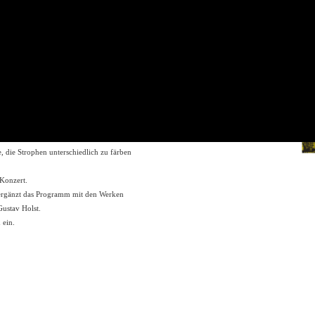
eden. Nach dem arabischen und jüdischen
Jazz beeinflussten Tonsprache.
salm 130») und Wolfgang Trost («Herr,
g und Verlassenheit. Im Gegensatz dazu
my Beach.
tette. Der Kantor des Dresdener
t im Winter 1945. Er wählte aus den
Am 4. August 1945 wurde die Motette in
 die Strophen unterschiedlich zu färben
 Konzert.
d ergänzt das Programm mit den Werken
ustav Holst.
 ein.