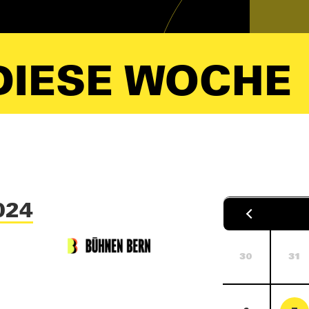
IESE WOCHE
024
30
31
6
7