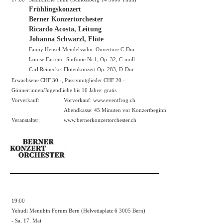
Frühlingskonzert
Berner Konzertorchester
Ricardo Acosta, Leitung
Johanna Schwarzl, Flöte
Fanny Hensel-Mendelssohn: Ouverture C-Dur
Louise Farrenc: Sinfonie Nr.1, Op. 32, C-moll
Carl Reinecke: Flötenkonzert Op. 283, D-Dur
Erwachsene CHF 30.-, Passivmitglieder CHF 20.-
Gönner:innen/Jugendliche bis 16 Jahre: gratis
Vorverkauf:
Vorverkauf:
www.eventfrog.ch
Abendkasse: 45 Minuten vor Konzertbeginn
Veranstalter:
www.bernerkonzertorchester.ch
19:00
Yehudi Menuhin Forum Bern (Helvetiaplatz 6 3005 Bern)
- Sa, 17. Mai