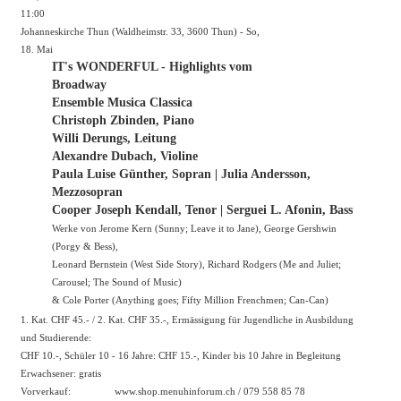
11:00
Johanneskirche Thun (Waldheimstr. 33, 3600 Thun) - So,
18. Mai
IT's WONDERFUL - Highlights vom
Broadway
Ensemble Musica Classica
Christoph Zbinden, Piano
Willi Derungs, Leitung
Alexandre Dubach, Violine
Paula Luise Günther, Sopran | Julia Andersson,
Mezzosopran
Cooper Joseph Kendall, Tenor | Serguei L. Afonin, Bass
Werke von Jerome Kern (Sunny; Leave it to Jane), George Gershwin
(Porgy & Bess),
Leonard Bernstein (West Side Story), Richard Rodgers (Me and Juliet;
Carousel; The Sound of Music)
& Cole Porter (Anything goes; Fifty Million Frenchmen; Can-Can)
1. Kat. CHF 45.- / 2. Kat. CHF 35.-, Ermässigung für Jugendliche in Ausbildung
und Studierende:
CHF 10.-, Schüler 10 - 16 Jahre: CHF 15.-, Kinder bis 10 Jahre in Begleitung
Erwachsener: gratis
Vorverkauf:
www.shop.menuhinforum.ch
/ 079 558 85 78