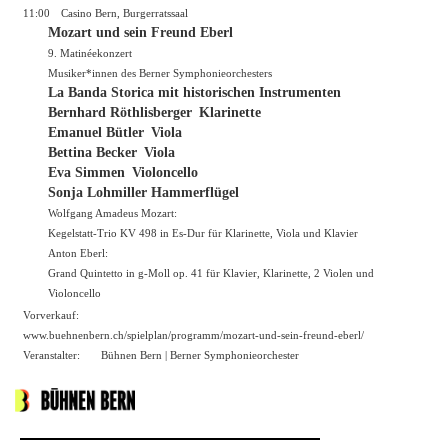
11:00
Casino Bern, Burgerratssaal
Mozart und sein Freund Eberl
9. Matinéekonzert
Musiker*innen des Berner Symphonieorchesters
La Banda Storica mit historischen Instrumenten
Bernhard Röthlisberger Klarinette
Emanuel Bütler Viola
Bettina Becker Viola
Eva Simmen Violoncello
Sonja Lohmiller Hammerflügel
Wolfgang Amadeus Mozart:
Kegelstatt-Trio KV 498 in Es-Dur für Klarinette, Viola und Klavier
Anton Eberl:
Grand Quintetto in g-Moll op. 41 für Klavier, Klarinette, 2 Violen und
Violoncello
Vorverkauf:
www.buehnenbern.ch/spielplan/programm/mozart-und-sein-freund-eberl/
Veranstalter:
Bühnen Bern | Berner Symphonieorchester