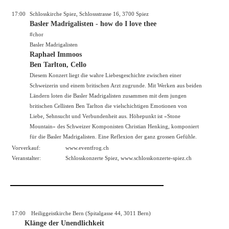
17:00
Schlosskirche Spiez, Schlossstrasse 16, 3700 Spiez
Basler Madrigalisten - how do I love thee
#chor
Basler Madrigalisten
Raphael Immoos
Ben Tarlton, Cello
Diesem Konzert liegt die wahre Liebesgeschichte zwischen einer
Schweizerin und einem britischen Arzt zugrunde. Mit Werken aus beiden
Ländern loten die Basler Madrigalisten zusammen mit dem jungen
britischen Cellisten Ben Tarlton die vielschichtigen Emotionen von
Liebe, Sehnsucht und Verbundenheit aus. Höhepunkt ist «Stone
Mountain» des Schweizer Komponisten Christian Henking, komponiert
für die Basler Madrigalisten. Eine Reflexion der ganz grossen Gefühle.
Vorverkauf:
www.eventfrog.ch
Veranstalter:
Schlosskonzerte Spiez,
www.schlosskonzerte-spiez.ch
17:00
Heiliggeistkirche Bern (Spitalgasse 44, 3011 Bern)
Klänge der Unendlichkeit