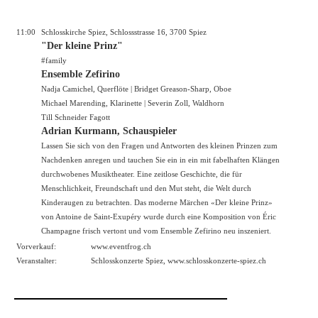
11:00
Schlosskirche Spiez, Schlossstrasse 16, 3700 Spiez
"Der kleine Prinz"
#family
Ensemble Zefirino
Nadja Camichel, Querflöte | Bridget Greason-Sharp, Oboe
Michael Marending, Klarinette | Severin Zoll, Waldhorn
Till Schneider Fagott
Adrian Kurmann, Schauspieler
Lassen Sie sich von den Fragen und Antworten des kleinen Prinzen zum
Nachdenken anregen und tauchen Sie ein in ein mit fabelhaften Klängen
durchwobenes Musiktheater. Eine zeitlose Geschichte, die für
Menschlichkeit, Freundschaft und den Mut steht, die Welt durch
Kinderaugen zu betrachten. Das moderne Märchen «Der kleine Prinz»
von Antoine de Saint-Exupéry wurde durch eine Komposition von Éric
Champagne frisch vertont und vom Ensemble Zefirino neu inszeniert.
Vorverkauf:
www.eventfrog.ch
Veranstalter:
Schlosskonzerte Spiez,
www.schlosskonzerte-spiez.ch