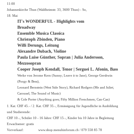
11:00
Johanneskirche Thun (Waldheimstr. 33, 3600 Thun) - So,
18. Mai
IT's WONDERFUL - Highlights vom
Broadway
Ensemble Musica Classica
Christoph Zbinden, Piano
Willi Derungs, Leitung
Alexandre Dubach, Violine
Paula Luise Günther, Sopran | Julia Andersson,
Mezzosopran
Cooper Joseph Kendall, Tenor | Serguei L. Afonin, Bass
Werke von Jerome Kern (Sunny; Leave it to Jane), George Gershwin
(Porgy & Bess),
Leonard Bernstein (West Side Story), Richard Rodgers (Me and Juliet;
Carousel; The Sound of Music)
& Cole Porter (Anything goes; Fifty Million Frenchmen; Can-Can)
1. Kat. CHF 45.- / 2. Kat. CHF 35.-, Ermässigung für Jugendliche in Ausbildung
und Studierende:
CHF 10.-, Schüler 10 - 16 Jahre: CHF 15.-, Kinder bis 10 Jahre in Begleitung
Erwachsener: gratis
Vorverkauf:
www.shop.menuhinforum.ch
/ 079 558 85 78