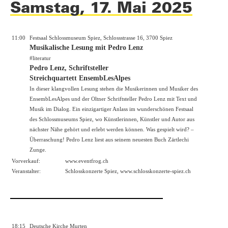
Samstag, 17. Mai 2025
11:00
Festsaal Schlossmuseum Spiez, Schlossstrasse 16, 3700 Spiez
Musikalische Lesung mit Pedro Lenz
#literatur
Pedro Lenz, Schriftsteller
Streichquartett EnsembLesAlpes
In dieser klangvollen Lesung stehen die Musikerinnen und Musiker des
EnsembLesAlpes und der Oltner Schriftsteller Pedro Lenz mit Text und
Musik im Dialog. Ein einzigartiger Anlass im wunderschönen Festsaal
des Schlossmuseums Spiez, wo Künstlerinnen, Künstler und Autor aus
nächster Nähe gehört und erlebt werden können. Was gespielt wird? –
Überraschung! Pedro Lenz liest aus seinem neuesten Buch Zärtlechi
Zunge.
Vorverkauf:
www.eventfrog.ch
Veranstalter:
Schlosskonzerte Spiez,
www.schlosskonzerte-spiez.ch
18:15
Deutsche Kirche Murten