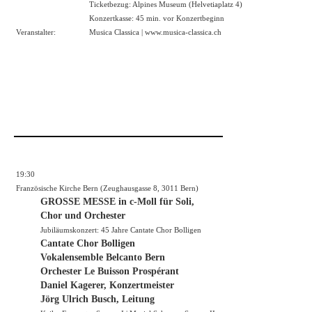
Ticketbezug: Alpines Museum (Helvetiaplatz 4)
Konzertkasse: 45 min. vor Konzertbeginn
Veranstalter:
Musica Classica |
www.musica-classica.ch
19:30
Französische Kirche Bern (Zeughausgasse 8, 3011 Bern)
GROSSE MESSE in c-Moll für Soli,
Chor und Orchester
Jubiläumskonzert: 45 Jahre Cantate Chor Bolligen
Cantate Chor Bolligen
Vokalensemble Belcanto Bern
Orchester Le Buisson Prospérant
Daniel Kagerer, Konzertmeister
Jörg Ulrich Busch, Leitung