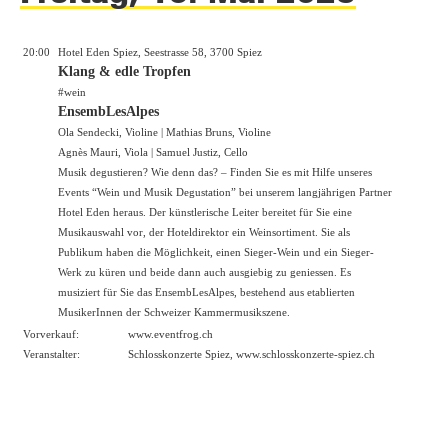
20:00
Hotel Eden Spiez, Seestrasse 58, 3700 Spiez
Klang & edle Tropfen
#wein
EnsembLesAlpes
Ola Sendecki, Violine | Mathias Bruns, Violine
Agnès Mauri, Viola | Samuel Justiz, Cello
Musik degustieren? Wie denn das? – Finden Sie es mit Hilfe unseres
Events “Wein und Musik Degustation” bei unserem langjährigen Partner
Hotel Eden heraus. Der künstlerische Leiter bereitet für Sie eine
Musikauswahl vor, der Hoteldirektor ein Weinsortiment. Sie als
Publikum haben die Möglichkeit, einen Sieger-Wein und ein Sieger-
Werk zu küren und beide dann auch ausgiebig zu geniessen. Es
musiziert für Sie das EnsembLesAlpes, bestehend aus etablierten
MusikerInnen der Schweizer Kammermusikszene.
Vorverkauf:
www.eventfrog.ch
Veranstalter:
Schlosskonzerte Spiez,
www.schlosskonzerte-spiez.ch