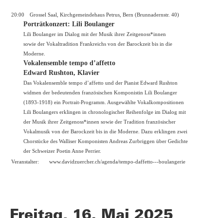
20:00
Grossel Saal, Kirchgemeindehaus Petrus, Bern (Brunnadernstr. 40)
Porträtkonzert: Lili Boulanger
Lili Boulanger im Dialog mit der Musik ihrer Zeitgenoss*innen
sowie der Vokaltradition Frankreichs von der Barockzeit bis in die
Moderne.
Vokalensemble tempo d’affetto
Edward Rushton, Klavier
Das Vokalensemble tempo d’affetto und der Pianist Edward Rushton
widmen der bedeutenden französischen Komponistin Lili Boulanger
(1893-1918) ein Portrait-Programm. Ausgewählte Vokalkompositionen
Lili Boulangers erklingen in chronologischer Reihenfolge im Dialog mit
der Musik ihrer Zeitgenoss*innen sowie der Tradition französischer
Vokalmusik von der Barockzeit bis in die Moderne. Dazu erklingen zwei
Chorstücke des Walliser Komponisten Andreas Zurbriggen über Gedichte
der Schweizer Poetin Anne Perrier.
Veranstalter:
www.davidzuercher.ch/agenda/tempo-daffetto---boulangerie
Freitag, 16. Mai 2025