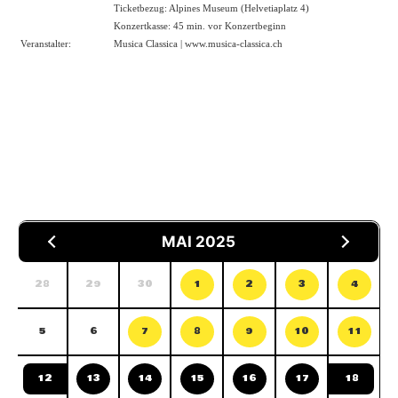
Ticketbezug: Alpines Museum (Helvetiaplatz 4)
Konzertkasse: 45 min. vor Konzertbeginn
Veranstalter:
Musica Classica |
www.musica-classica.ch
MAI 2025
28
29
30
1
2
3
4
5
6
7
8
9
10
11
12
13
14
15
16
17
18