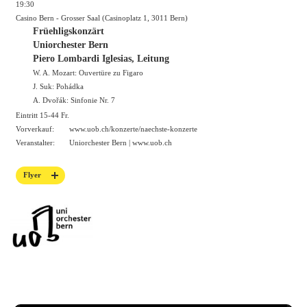
19:30
Casino Bern - Grosser Saal (Casinoplatz 1, 3011 Bern)
Früehligskonzärt
Uniorchester Bern
Piero Lombardi Iglesias, Leitung
W. A. Mozart: Ouvertüre zu Figaro
J. Suk: Pohádka
A. Dvořák: Sinfonie Nr. 7
Eintritt 15-44 Fr.
Vorverkauf:
www.uob.ch/konzerte/naechste-konzerte
Veranstalter:
Uniorchester Bern |
www.uob.ch
Flyer