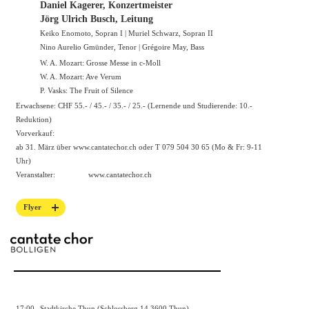
Daniel Kagerer, Konzertmeister
Jörg Ulrich Busch, Leitung
Keiko Enomoto, Sopran I | Muriel Schwarz, Sopran II
Nino Aurelio Gmünder, Tenor | Grégoire May, Bass
W. A. Mozart: Grosse Messe in c-Moll
W. A. Mozart: Ave Verum
P. Vasks: The Fruit of Silence
Erwachsene: CHF 55.- / 45.- / 35.- / 25.- (Lernende und Studierende: 10.-
Reduktion)
Vorverkauf:
ab 31. März über
www.cantatechor.ch
oder T 079 504 30 65 (Mo & Fr: 9-11
Uhr)
Veranstalter:
www.cantatechor.ch
Flyer
17:00
Stadtkirche Thun (Schlossberg 14 3600 Thun)