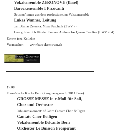
Vokalensemble ZERONOVE (Basel)
Barockensemble I Pizzicanti
Solisten/ innen aus dem professionellen Vokalensemble
Lukas Wanner, Leitung
Jan Dismas Zelenka: Missa Paschalis (ZWV 7)
Georg Friedrich Händel: Funeral Anthem for Queen Caroline (HWV 264)
Eintritt frei, Kollekte
Veranstalter:
www.barockzentrum.ch
17:00
Französische Kirche Bern (Zeughausgasse 8, 3011 Bern)
GROSSE MESSE in c-Moll für Soli,
Chor und Orchester
Jubiläumskonzert: 45 Jahre Cantate Chor Bolligen
Cantate Chor Bolligen
Vokalensemble Belcanto Bern
Orchester Le Buisson Prospérant