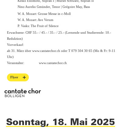
Keiko Enomoto, Sopran I | Muriel Schwarz, Sopran II
Nino Aurelio Gmünder, Tenor | Grégoire May, Bass
W. A. Mozart: Grosse Messe in c-Moll
W. A. Mozart: Ave Verum
P. Vasks: The Fruit of Silence
Erwachsene: CHF 55.- / 45.- / 35.- / 25.- (Lernende und Studierende: 10.-
Reduktion)
Vorverkauf:
ab 31. März über
www.cantatechor.ch
oder T 079 504 30 65 (Mo & Fr: 9-11
Uhr)
Veranstalter:
www.cantatechor.ch
Flyer
Sonntag, 18. Mai 2025