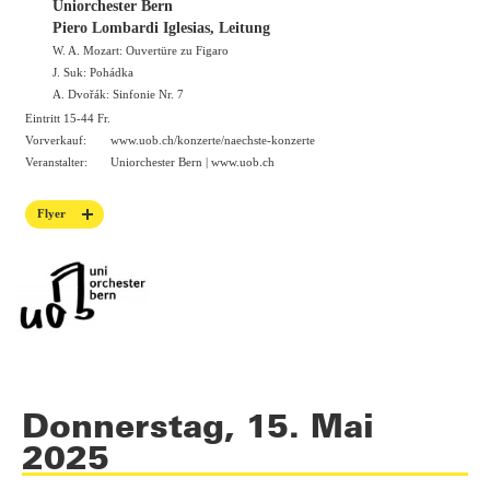
Uniorchester Bern
Piero Lombardi Iglesias, Leitung
W. A. Mozart: Ouvertüre zu Figaro
J. Suk: Pohádka
A. Dvořák: Sinfonie Nr. 7
Eintritt 15-44 Fr.
Vorverkauf:
www.uob.ch/konzerte/naechste-konzerte
Veranstalter:
Uniorchester Bern |
www.uob.ch
Flyer
Donnerstag, 15. Mai
2025