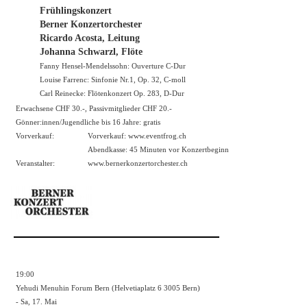
Frühlingskonzert
Berner Konzertorchester
Ricardo Acosta, Leitung
Johanna Schwarzl, Flöte
Fanny Hensel-Mendelssohn: Ouverture C-Dur
Louise Farrenc: Sinfonie Nr.1, Op. 32, C-moll
Carl Reinecke: Flötenkonzert Op. 283, D-Dur
Erwachsene CHF 30.-, Passivmitglieder CHF 20.-
Gönner:innen/Jugendliche bis 16 Jahre: gratis
Vorverkauf:
Vorverkauf:
www.eventfrog.ch
Abendkasse: 45 Minuten vor Konzertbeginn
Veranstalter:
www.bernerkonzertorchester.ch
19:00
Yehudi Menuhin Forum Bern (Helvetiaplatz 6 3005 Bern)
- Sa, 17. Mai