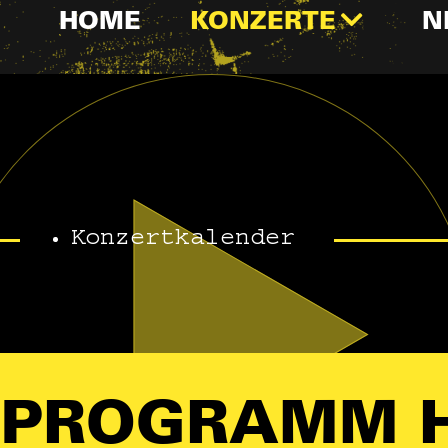
HOME
KONZERTE
N
Konzertkalender
PROGRAMM 