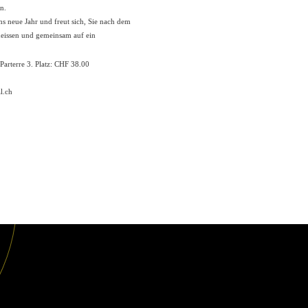
n.
ns neue Jahr und freut sich, Sie nach dem
heissen und gemeinsam auf ein
 Parterre 3. Platz: CHF 38.00
l.ch