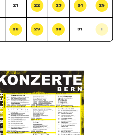
21
22
23
24
25
28
29
30
31
1