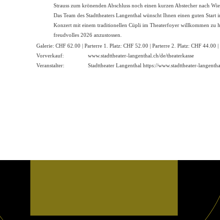
Strauss zum krönenden Abschluss noch einen kurzen Abstecher nach Wie
Das Team des Stadttheaters Langenthal wünscht Ihnen einen guten Start i
Konzert mit einem traditionellen Cüpli im Theaterfoyer willkommen zu 
freudvolles 2026 anzustossen.
Galerie: CHF 62.00 | Parterre 1. Platz: CHF 52.00 | Parterre 2. Platz: CHF 44.00 |
Vorverkauf:
www.stadttheater-langenthal.ch/de/theaterkasse
Veranstalter:
Stadttheater Langenthal https://
www.stadttheater-langentha