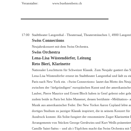
Veranstalter:
www.buehnenbern.ch
17:00
Stadttheater Langenthal - Theatersaal, Theatersträsschen 1, 4900 Langent
Swiss Connections
Neujahrskonzert mit dem Swiss Orchestra.
Swiss Orchestra
Lena-Lisa Wüstendörfer, Leitung
Reto Bieri, Klarinette
Nationaler Leuchtturm für Schweizer Klassik. Zum Neujahr gastiert das S
Lena-Lisa Wüstendörfer erneut im Stadttheater Langenthal und lädt zu ei
Paris nach New York ein. «Swiss Connections» lautet das Motto des Neuj
zwischen der \'tiefgründigen\' europäischen Kunst und der amerikanischen
Lauber, Pierre Maurice und Ernest Bloch haben in Genf gelernt oder gel
zudem beide in Paris bei Jules Massenet, dessen berühmte «Méditation» 
Musik aus amerikanischer Feder. Der New Yorker Aaron Copland lebte au
dortiges Studium zu jazziger Klassik inspiriert, die in seinem Konzert fü
Ausdruck kommt. Als Solist fungiert der renommierte Zuger Klarinettist 
Arrangements von Stücken George Gershwins und Kurt Weills präsentiert
Camille Saint-Saëns – und als i-Tüpfchen macht das Swiss Orchestra mit