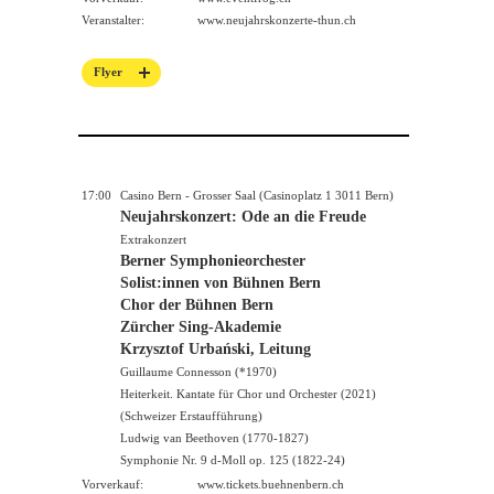
Veranstalter:
www.neujahrskonzerte-thun.ch
Flyer
17:00
Casino Bern - Grosser Saal (Casinoplatz 1 3011 Bern)
Neujahrskonzert: Ode an die Freude
Extrakonzert
Berner Symphonieorchester
Solist:innen von Bühnen Bern
Chor der Bühnen Bern
Zürcher Sing-Akademie
Krzysztof Urbański, Leitung
Guillaume Connesson (*1970)
Heiterkeit. Kantate für Chor und Orchester (2021)
(Schweizer Erstaufführung)
Ludwig van Beethoven (1770-1827)
Symphonie Nr. 9 d-Moll op. 125 (1822-24)
Vorverkauf:
www.tickets.buehnenbern.ch