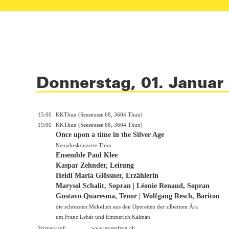
Donnerstag, 01. Januar
15:00
KKThun (Seestrasse 68, 3604 Thun)
19:00
KKThun (Seestrasse 68, 3604 Thun)
Once upon a time in the Silver Age
Neujahrskonzerte Thun
Ensemble Paul Klee
Kaspar Zehnder, Leitung
Heidi Maria Glössner, Erzählerin
Marysol Schalit, Sopran | Léonie Renaud, Sopran
Gustavo Quaresma, Tenor | Wolfgang Resch, Bariton
die schönsten Melodien aus den Operetten der silbernen Ära
um Franz Lehár und Emmerich Kálmán
Vorverkauf:
www.eventfrog.ch