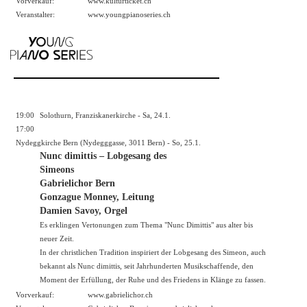
Vorverkauf:
www.kulturticket.ch
Veranstalter:
www.youngpianoseries.ch
19:00
Solothurn, Franziskanerkirche - Sa, 24.1.
17:00
Nydeggkirche Bern (Nydegggasse, 3011 Bern) - So, 25.1.
Nunc dimittis – Lobgesang des
Simeons
Gabrielichor Bern
Gonzague Monney, Leitung
Damien Savoy, Orgel
Es erklingen Vertonungen zum Thema "Nunc Dimittis" aus alter bis
neuer Zeit.
In der christlichen Tradition inspiriert der Lobgesang des Simeon, auch
bekannt als Nunc dimittis, seit Jahrhunderten Musikschaffende, den
Moment der Erfüllung, der Ruhe und des Friedens in Klänge zu fassen.
Vorverkauf:
www.gabrielichor.ch