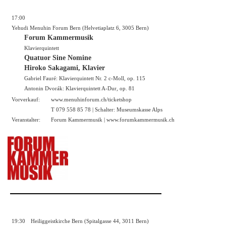
17:00
Yehudi Menuhin Forum Bern (Helvetiaplatz 6, 3005 Bern)
Forum Kammermusik
Klavierquintett
Quatuor Sine Nomine
Hiroko Sakagami, Klavier
Gabriel Fauré: Klavierquintett Nr. 2 c-Moll, op. 115
Antonin Dvorák: Klavierquintett A-Dur, op. 81
Vorverkauf:
www.menuhinforum.ch/ticketshop
T 079 558 85 78 | Schalter: Museumskasse Alps
Veranstalter:
Forum Kammermusik |
www.forumkammermusik.ch
19:30
Heiliggeistkirche Bern (Spitalgasse 44, 3011 Bern)