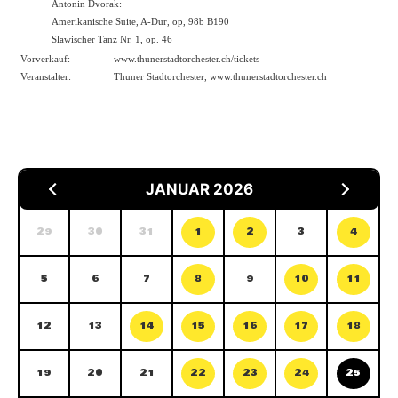
Antonin Dvorak:
Amerikanische Suite, A-Dur, op, 98b B190
Slawischer Tanz Nr. 1, op. 46
Vorverkauf:
www.thunerstadtorchester.ch/tickets
Veranstalter:
Thuner Stadtorchester,
www.thunerstadtorchester.ch
JANUAR 2026
29
30
31
1
2
3
4
5
6
7
8
9
10
11
12
13
14
15
16
17
18
19
20
21
22
23
24
25