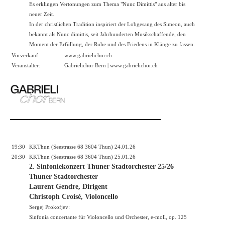
Es erklingen Vertonungen zum Thema "Nunc Dimittis" aus alter bis
neuer Zeit.
In der christlichen Tradition inspiriert der Lobgesang des Simeon, auch
bekannt als Nunc dimittis, seit Jahrhunderten Musikschaffende, den
Moment der Erfüllung, der Ruhe und des Friedens in Klänge zu fassen.
Vorverkauf:
www.gabrielichor.ch
Veranstalter:
Gabrielichor Bern |
www.gabrielichor.ch
19:30
KKThun (Seestrasse 68 3604 Thun) 24.01.26
20:30
KKThun (Seestrasse 68 3604 Thun) 25.01.26
2. Sinfoniekonzert Thuner Stadtorchester 25/26
Thuner Stadtorchester
Laurent Gendre, Dirigent
Christoph Croisé, Violoncello
Sergej Prokofjev:
Sinfonia concertante für Violoncello und Orchester, e-moll, op. 125