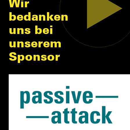
Wir
bedanken
uns bei
unserem
Sponsor