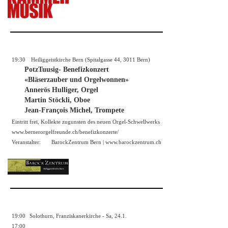
19:30
Heiliggeistkirche Bern (Spitalgasse 44, 3011 Bern)
PotzTuusig- Benefizkonzert
«Bläserzauber und Orgelwonnen»
Annerös Hulliger, Orgel
Martin Stöckli, Oboe
Jean-François Michel, Trompete
Eintritt frei, Kollekte zugunsten des neuen Orgel-Schwellwerks
www.bernerorgelfreunde.ch/benefizkonzerte/
Veranstalter:
BarockZentrum Bern |
www.barockzentrum.ch
19:00
Solothurn, Franziskanerkirche - Sa, 24.1.
17:00