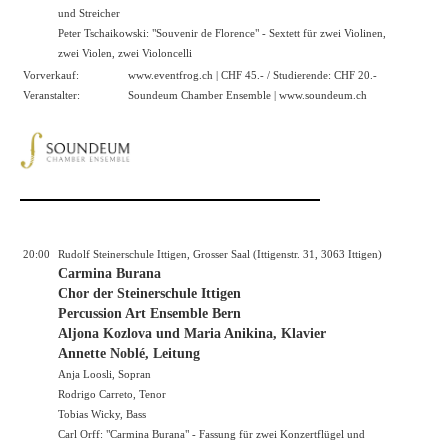
und Streicher
Peter Tschaikowski: "Souvenir de Florence" - Sextett für zwei Violinen,
zwei Violen, zwei Violoncelli
Vorverkauf:
www.eventfrog.ch
| CHF 45.- / Studierende: CHF 20.-
Veranstalter:
Soundeum Chamber Ensemble |
www.soundeum.ch
20:00
Rudolf Steinerschule Ittigen, Grosser Saal (Ittigenstr. 31, 3063 Ittigen)
Carmina Burana
Chor der Steinerschule Ittigen
Percussion Art Ensemble Bern
Aljona Kozlova und Maria Anikina, Klavier
Annette Noblé, Leitung
Anja Loosli, Sopran
Rodrigo Carreto, Tenor
Tobias Wicky, Bass
Carl Orff: "Carmina Burana" - Fassung für zwei Konzertflügel und