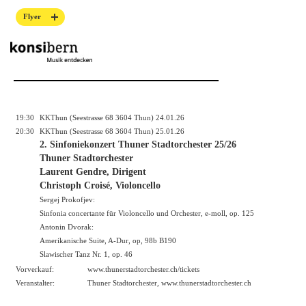
Flyer
19:30
KKThun (Seestrasse 68 3604 Thun) 24.01.26
20:30
KKThun (Seestrasse 68 3604 Thun) 25.01.26
2. Sinfoniekonzert Thuner Stadtorchester 25/26
Thuner Stadtorchester
Laurent Gendre, Dirigent
Christoph Croisé, Violoncello
Sergej Prokofjev:
Sinfonia concertante für Violoncello und Orchester, e-moll, op. 125
Antonin Dvorak:
Amerikanische Suite, A-Dur, op, 98b B190
Slawischer Tanz Nr. 1, op. 46
Vorverkauf:
www.thunerstadtorchester.ch/tickets
Veranstalter:
Thuner Stadtorchester,
www.thunerstadtorchester.ch