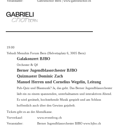
Veranstalter:
Gabrielichor Bern |
www.gabrielichor.ch
19:00
Yehudi Menuhin Forum Bern (Helvetiaplatz 6, 3005 Bern)
Galakonzert BJBO
Orchester & Q#
Berner Jugendblasorchester BJBO
Quizmaster Dominic Zach
Manuel Herren und Cornelius Wegelin, Leitung
Pub-Quiz und Blasmusik? Ja, das geht. Das Berner Jugendblasorchester
lädt ein zu einem spannenden, unterhaltsamen und interaktiven Abend.
Es wird gerätselt, hochstehende Musik gespielt und am Schluss
hoffentlich auch über den Gewinn gejubelt.
Tickets gibt es an der Abendkasse.
Vorverkauf:
www.eventfrog.ch
Veranstalter:
Berner Jugendblasorchester BJBO
www.bjbo.ch