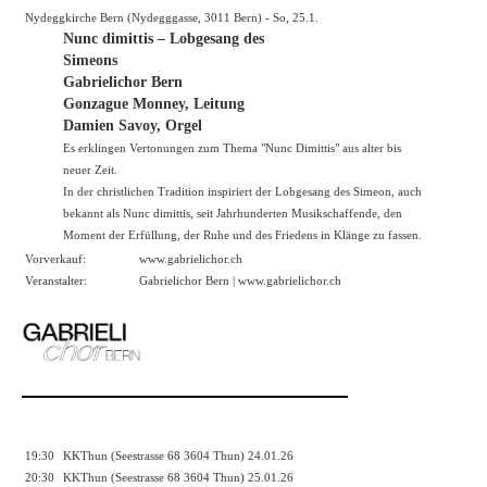
Nydeggkirche Bern (Nydegggasse, 3011 Bern) - So, 25.1.
Nunc dimittis – Lobgesang des
Simeons
Gabrielichor Bern
Gonzague Monney, Leitung
Damien Savoy, Orgel
Es erklingen Vertonungen zum Thema "Nunc Dimittis" aus alter bis
neuer Zeit.
In der christlichen Tradition inspiriert der Lobgesang des Simeon, auch
bekannt als Nunc dimittis, seit Jahrhunderten Musikschaffende, den
Moment der Erfüllung, der Ruhe und des Friedens in Klänge zu fassen.
Vorverkauf:
www.gabrielichor.ch
Veranstalter:
Gabrielichor Bern |
www.gabrielichor.ch
19:30
KKThun (Seestrasse 68 3604 Thun) 24.01.26
20:30
KKThun (Seestrasse 68 3604 Thun) 25.01.26