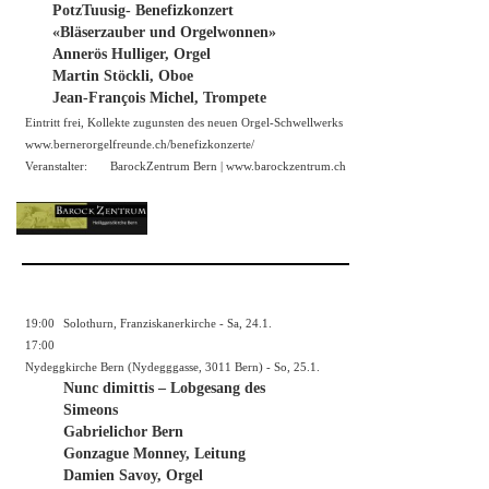
PotzTuusig- Benefizkonzert
«Bläserzauber und Orgelwonnen»
Annerös Hulliger, Orgel
Martin Stöckli, Oboe
Jean-François Michel, Trompete
Eintritt frei, Kollekte zugunsten des neuen Orgel-Schwellwerks
www.bernerorgelfreunde.ch/benefizkonzerte/
Veranstalter:
BarockZentrum Bern |
www.barockzentrum.ch
19:00
Solothurn, Franziskanerkirche - Sa, 24.1.
17:00
Nydeggkirche Bern (Nydegggasse, 3011 Bern) - So, 25.1.
Nunc dimittis – Lobgesang des
Simeons
Gabrielichor Bern
Gonzague Monney, Leitung
Damien Savoy, Orgel