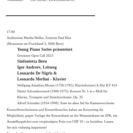
17:00
Auditorium Martha Müller, Zentrum Paul Klee
(Monument im Fruchtland 3, 3006 Bern)
Young Piano Series präsentiert
Gewinner Open Call 2025
Sinfonietta Bern
Igor Andreev, Leitung
Leonardo De Nigris &
Leonardo Merlini - Klavier
Wolfgang Amadeus Mozart (1756-1791): Klavierkonzert A-Dur KV 414
Dmitri Schostakowitsch (1906-1975): Konzert Nr. 1 in c-Moll für
Klavier, Trompete und Streichorchester, Op. 35
Alfred Schnittke (1934-1998): Suite im alten Stil für Kammerorchester
Konzertbesucherinnen und Konzertbesucher haben am Konzerttag die
Möglichkeit, gegen Vorlage der Konzertkarte an der Museumskasse im ZPK, ein
Ausstellungsticket zum vergünstigten Preis von CHF 10.- zu beziehen. Lassen
Sie sich vielseitig inspirieren!