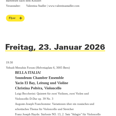
Barbetrieb nach dem Konzert
Veranstalter:
Valentina Stadler |
www.valentinastadler.com
Flyer
Freitag, 23. Januar 2026
19:30
Yehudi Menuhin Forum (Helvetiaplatz 6, 3005 Bern)
BELLA ITALIA!
Soundeum Chamber Ensemble
Yacin El Bay, Leitung und Violine
Christina Poltéra, Violoncello
Luigi Boccherini: Quintett für zwei Violinen, zwei Violen und
Violoncello D-Dur op. 39 No. 3
Auguste-Joseph Franchomme: Variationen über ein russisches und
schottisches Thema für Violoncello und Streicher
Franz Joseph Haydn: Sinfonie NO. 13, 2. Satz "Adagio" für Violoncello