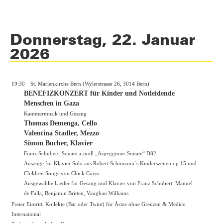
Donnerstag, 22. Januar
2026
19:30
St. Marienkirche Bern (Wylerstrasse 26, 3014 Bern)
BENEFIZKONZERT für Kinder und Notleidende
Menschen in Gaza
Kammermusik und Gesang
Thomas Demenga, Cello
Valentina Stadler, Mezzo
Simon Bucher, Klavier
Franz Schubert: Sonate a-moll „Arpeggione-Sonate“ D82
Auszüge für Klavier Solo aus Robert Schumann`s Kinderszenen op.15 und
Children Songs von Chick Corea
Ausgewählte Lieder für Gesang und Klavier von Franz Schubert, Manuel
de Falla, Benjamin Britten, Vaughan Williams
Freier Eintritt, Kollekte (Bar oder Twint) für Ärtze ohne Grenzen & Medico
International