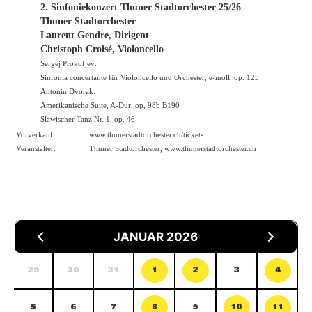
2. Sinfoniekonzert Thuner Stadtorchester 25/26
Thuner Stadtorchester
Laurent Gendre, Dirigent
Christoph Croisé, Violoncello
Sergej Prokofjev:
Sinfonia concertante für Violoncello und Orchester, e-moll, op. 125
Antonin Dvorak:
Amerikanische Suite, A-Dur, op, 98b B190
Slawischer Tanz Nr. 1, op. 46
Vorverkauf:
www.thunerstadtorchester.ch/tickets
Veranstalter:
Thuner Stadtorchester,
www.thunerstadtorchester.ch
JANUAR 2026
29
30
31
1
2
3
4
5
6
7
8
9
10
11