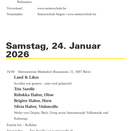
Perkussion.
Vorverkauf:
www.steinerschule.be
Veranstalter:
Steinerschule Ittigen |
www.steinerschule.be
Samstag, 24. Januar
2026
16:00
Alterszentrum Mattenhof (Konsumstr. 21, 3007 Bern)
Land & Likes
Scrollen war gestern – jetzt wird gelauscht!
Trio Sorelle
Rebekka Halter, Oboe
Brigitte Halter, Horn
Silvia Halter, Violoncello
Werke von Chopin, Bach, Grieg sowie Internationale Volksmusik und
Kultsongs
Eintritt frei – Kollekte
Veranstalter:
Trio Sorelle |
www.triosorelle.ch