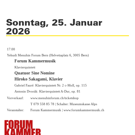
Sonntag, 25. Januar
2026
17:00
Yehudi Menuhin Forum Bern (Helvetiaplatz 6, 3005 Bern)
Forum Kammermusik
Klavierquintett
Quatuor Sine Nomine
Hiroko Sakagami, Klavier
Gabriel Fauré: Klavierquintett Nr. 2 c-Moll, op. 115
Antonin Dvorák: Klavierquintett A-Dur, op. 81
Vorverkauf:
www.menuhinforum.ch/ticketshop
T 079 558 85 78 | Schalter: Museumskasse Alps
Veranstalter:
Forum Kammermusik |
www.forumkammermusik.ch