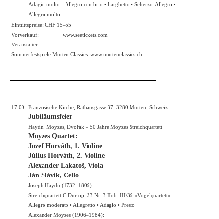
Adagio molto – Allegro con brio • Larghetto • Scherzo. Allegro •
Allegro molto
Eintrittspreise: CHF 15–55
Vorverkauf:
www.seetickets.com
Veranstalter:
Sommerfestspiele Murten Classics,
www.murtenclassics.ch
17:00
Französische Kirche, Rathausgasse 37, 3280 Murten, Schweiz
Jubiläumsfeier
Haydn, Moyzes, Dvořák – 50 Jahre Moyzes Streichquartett
Moyzes Quartet:
Jozef Horváth, 1. Violine
Július Horváth, 2. Violine
Alexander Lakatoš, Viola
Ján Slávik, Cello
Joseph Haydn (1732–1809):
Streichquartett C-Dur op. 33 Nr. 3 Hob. III/39 «Vogelquartett»
Allegro moderato • Allegretto • Adagio • Presto
Alexander Moyzes (1906–1984):