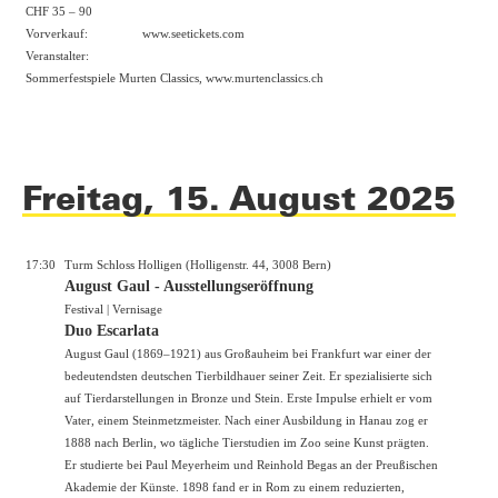
CHF 35 – 90
Vorverkauf:
www.seetickets.com
Veranstalter:
Sommerfestspiele Murten Classics,
www.murtenclassics.ch
Freitag, 15. August 2025
17:30
Turm Schloss Holligen (Holligenstr. 44, 3008 Bern)
August Gaul - Ausstellungseröffnung
Festival | Vernisage
Duo Escarlata
August Gaul (1869–1921) aus Großauheim bei Frankfurt war einer der
bedeutendsten deutschen Tierbildhauer seiner Zeit. Er spezialisierte sich
auf Tierdarstellungen in Bronze und Stein. Erste Impulse erhielt er vom
Vater, einem Steinmetzmeister. Nach einer Ausbildung in Hanau zog er
1888 nach Berlin, wo tägliche Tierstudien im Zoo seine Kunst prägten.
Er studierte bei Paul Meyerheim und Reinhold Begas an der Preußischen
Akademie der Künste. 1898 fand er in Rom zu einem reduzierten,