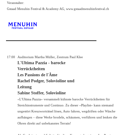
Veranstalter:
Gstaad Menuhin Festival & Academy AG,
www.gstaadmenuhinfestival.ch
17:00
Auditorium Martha Müller, Zentrum Paul Klee
L'Ultima Pazzia - barocke
Verrücktheiten
Les Passions de l'Âme
Rachel Podger, Solovioline und
Leitung
Sabine Stoffer, Solovioline
«L'Ultima Pazzia» versammelt kühnste barocke Verrücktheiten für
Streichinstrumente und Continuo. Zu dieser «Playlist» kann niemand
ungestört Kreuzworträtsel lösen, Auto fahren, wegdriften oder Wäsche
aufhängen – diese Werke brodeln, schäumen, verführen und lenken die
Ohren direkt auf unbekanntes Terrain!