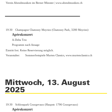
Verein Abendmusiken im Berner Münster |
www.abendmusiken.ch
19:30
Champagne Chatoney Meyriez (Chatoney Park, 3280 Meyriez)
Apérokonzert
A-Delta Trio
Programm nach Ansage
Eintritt frei. Keine Reservierung möglich.
Veranstalter:
Sommerfestspiele Murten Classics,
www.murtenclassics.ch
Mittwoch, 13. August
2025
19:30
Schlosspark Courgevaux (Haupstr. 1796 Courgevaux)
Apérokonzert