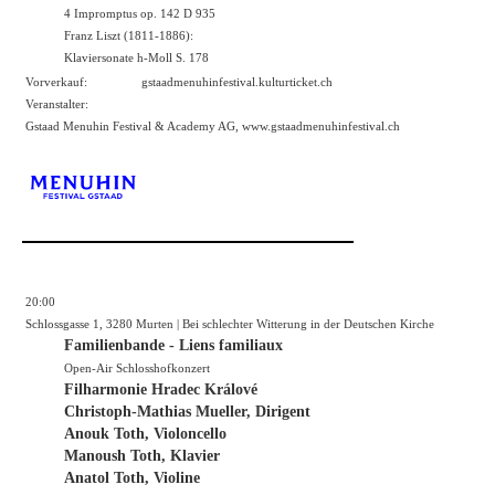
4 Impromptus op. 142 D 935
Franz Liszt (1811-1886):
Klaviersonate h-Moll S. 178
Vorverkauf:
gstaadmenuhinfestival.kulturticket.ch
Veranstalter:
Gstaad Menuhin Festival & Academy AG,
www.gstaadmenuhinfestival.ch
20:00
Schlossgasse 1, 3280 Murten | Bei schlechter Witterung in der Deutschen Kirche
Familienbande - Liens familiaux
Open-Air Schlosshofkonzert
Filharmonie Hradec Králové
Christoph-Mathias Mueller, Dirigent
Anouk Toth, Violoncello
Manoush Toth, Klavier
Anatol Toth, Violine