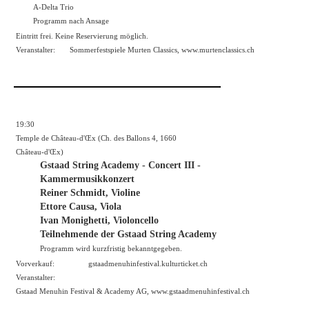
A-Delta Trio
Programm nach Ansage
Eintritt frei. Keine Reservierung möglich.
Veranstalter:
Sommerfestspiele Murten Classics,
www.murtenclassics.ch
19:30
Temple de Château-d'Œx (Ch. des Ballons 4, 1660
Château-d'Œx)
Gstaad String Academy - Concert III -
Kammermusikkonzert
Reiner Schmidt, Violine
Ettore Causa, Viola
Ivan Monighetti, Violoncello
Teilnehmende der Gstaad String Academy
Programm wird kurzfristig bekanntgegeben.
Vorverkauf:
gstaadmenuhinfestival.kulturticket.ch
Veranstalter:
Gstaad Menuhin Festival & Academy AG,
www.gstaadmenuhinfestival.ch