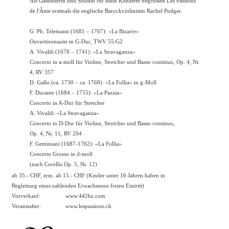
Als Gastleiterin und Solistin für diese Konzerte begrüssen Les Passions
de l'Âme erstmals die englische Barockviolinistin Rachel Podger.
G. Ph. Telemann (1681 – 1767): «La Bizarre»
Ouvertürensuite in G-Dur, TWV 55:G2
A. Vivaldi (1678 – 1741): «La Stravaganza»
Concerto in a-moll für Violine, Streicher und Basso continuo, Op. 4, Nr.
4, RV 357
D. Gallo (ca. 1730 – ca. 1768): «La Follia» in g-Moll
F. Durante (1684 – 1755): «La Pazzia»
Concerto in A-Dur für Streicher
A. Vivaldi: «La Stravaganza»
Concerto in D-Dur für Violine, Streicher und Basso continuo,
Op. 4, Nr. 11, RV 204
F. Geminiani (1687-1762): «La Follia»
Concerto Grosso in d-moll
(nach Corellis Op. 5, Nr. 12)
ab 35.- CHF, erm. ab 15.- CHF (Kinder unter 16 Jahren haben in
Begleitung eines zahlenden Erwachsenen freien Eintritt)
Vorverkauf:
www.442hz.com
Veranstalter:
www.lespassions.ch