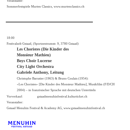
Veranstalter:
Sommerfestspiele Murten Classics,
www.murtenclassics.ch
18:00
Festivalzelt Gstaad, (Sportzentrumstr. 9, 3780 Gstaad)
Les Choristes (Die Kinder des
Monsieur Mathieu)
Boys Choir Lucerne
City Light Orchestra
Gabriele Anthony, Leitung
Christophe Barratier (1963) & Bruno Coulais (1954):
«Les Choristes» [Die Kinder des Monsieur Mathieu], Musikfilm (F/D/CH
2004) – in französischer Sprache mit deutschen Untertiteln
Vorverkauf:
gstaadmenuhinfestival.kulturticket.ch
Veranstalter:
Gstaad Menuhin Festival & Academy AG,
www.gstaadmenuhinfestival.ch