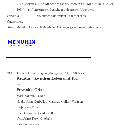
«Les Choristes» [Die Kinder des Monsieur Mathieu], Musikfilm (F/D/CH
2004) – in französischer Sprache mit deutschen Untertiteln
Vorverkauf:
gstaadmenuhinfestival.kulturticket.ch
Veranstalter:
Gstaad Menuhin Festival & Academy AG,
www.gstaadmenuhinfestival.ch
20:15
Turm Schloss Holligen (Holligenstr. 44, 3008 Bern)
Kreatur - Zwischen Leben und Tod
Festival
Ensemble Orion
Marc Bonastre | Oboe
Noëlle-Anne Darbellay, Matthias Müller | Violinen
Katja Viel | Viola
René Camacaro | Violoncello
Vital Julian Frey | Cembalo
«Reminiscences»