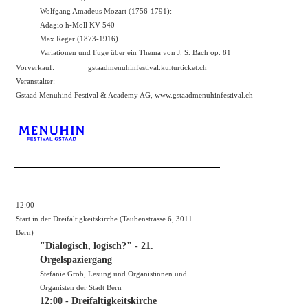
Wolfgang Amadeus Mozart (1756-1791):
Adagio h-Moll KV 540
Max Reger (1873-1916)
Variationen und Fuge über ein Thema von J. S. Bach op. 81
Vorverkauf:
gstaadmenuhinfestival.kulturticket.ch
Veranstalter:
Gstaad Menuhind Festival & Academy AG,
www.gstaadmenuhinfestival.ch
12:00
Start in der Dreifaltigkeitskirche (Taubenstrasse 6, 3011
Bern)
"Dialogisch, logisch?" - 21.
Orgelspaziergang
Stefanie Grob, Lesung und Organistinnen und
Organisten der Stadt Bern
12:00 - Dreifaltigkeitskirche