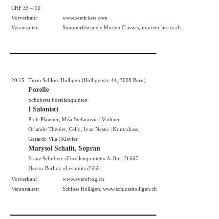
CHF 35 – 90
Vorverkauf:
www.seetickets.com
Veranstalter:
Sommerfestspiele Murten Classics, murtenclassics.ch
20:15
Turm Schloss Holligen (Holligenstr. 44, 3008 Bern)
Forelle
Schuberts Forellenquintett
I Salonisti
Piotr Plawner, Miša Stefanovic | Violinen
Orlando Theuler, Cello, Ivan Nestic | Kontrabass
Gerardo Vila | Klavier
Marysol Schalit, Sopran
Franz Schubert «Forellenquintett» A-Dur, D.667
Hector Berlioz «Les nuits d’été»
Vorverkauf:
www.eventfrog.ch
Veranstalter:
Schloss Holligen,
www.schlossholligen.ch