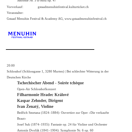
Sinfonie Nr. 5 d-Moll op. 47
Vorverkauf:
gstaadmenuhinfestival.kulturticket.ch
Veranstalter:
Gstaad Menuhin Festival & Academy AG,
www.gstaadmenuhinfestival.ch
20:00
Schlosshof (Schlossgasse 1, 3280 Murten) | Bei schlechter Witterung in der
Deutschen Kirche
Tschechischer Abend - Soirée tchèque
Open-Air Schlosshofkonzert
Filharmonie Hradec Králové
Kaspar Zehnder, Dirigent
Ivan Ženatý, Violine
Bedřich Smetana (1824–1884): Ouvertüre zur Oper «Die verkaufte
Braut»
Josef Suk (1874–1935): Fantasie op. 24 für Violine und Orchester
Antonín Dvořák (1841–1904): Symphonie Nr. 6 op. 60