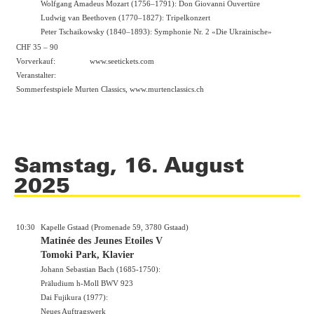
Wolfgang Amadeus Mozart (1756–1791): Don Giovanni Ouvertüre
Ludwig van Beethoven (1770–1827): Tripelkonzert
Peter Tschaikowsky (1840–1893): Symphonie Nr. 2 «Die Ukrainische»
CHF 35 – 90
Vorverkauf:
www.seetickets.com
Veranstalter:
Sommerfestspiele Murten Classics,
www.murtenclassics.ch
Samstag, 16. August
2025
10:30
Kapelle Gstaad (Promenade 59, 3780 Gstaad)
Matinée des Jeunes Etoiles V
Tomoki Park, Klavier
Johann Sebastian Bach (1685-1750):
Präludium h-Moll BWV 923
Dai Fujikura (1977):
Neues Auftragswerk