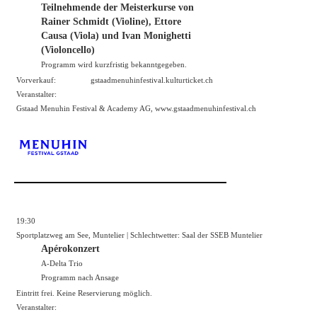
Teilnehmende der Meisterkurse von
Rainer Schmidt (Violine), Ettore
Causa (Viola) und Ivan Monighetti
(Violoncello)
Programm wird kurzfristig bekanntgegeben.
Vorverkauf:
gstaadmenuhinfestival.kulturticket.ch
Veranstalter:
Gstaad Menuhin Festival & Academy AG,
www.gstaadmenuhinfestival.ch
19:30
Sportplatzweg am See, Muntelier | Schlechtwetter: Saal der SSEB Muntelier
Apérokonzert
A-Delta Trio
Programm nach Ansage
Eintritt frei. Keine Reservierung möglich.
Veranstalter: