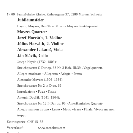
17:00
Französische Kirche, Rathausgasse 37, 3280 Murten, Schweiz
Jubiläumsfeier
Haydn, Moyzes, Dvořák – 50 Jahre Moyzes Streichquartett
Moyzes Quartet:
Jozef Horváth, 1. Violine
Július Horváth, 2. Violine
Alexander Lakatoš, Viola
Ján Slávik, Cello
Joseph Haydn (1732–1809):
Streichquartett C-Dur op. 33 Nr. 3 Hob. III/39 «Vogelquartett»
Allegro moderato • Allegretto • Adagio • Presto
Alexander Moyzes (1906–1984):
Streichquartett Nr. 2 in D op. 66
Introduzione • Fuga • Finale
Antonin Dvořák (1841–1904):
Streichquartett Nr. 12 F-Dur op. 96 «Amerikanisches Quartett»
Allegro ma non troppo • Lento • Molto vivace • Finale. Vivace ma non
troppo
Eintrittspreise: CHF 15–55
Vorverkauf:
www.seetickets.com