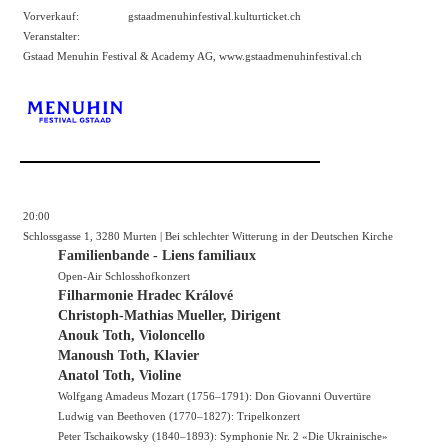
Vorverkauf:
gstaadmenuhinfestival.kulturticket.ch
Veranstalter:
Gstaad Menuhin Festival & Academy AG,
www.gstaadmenuhinfestival.ch
20:00
Schlossgasse 1, 3280 Murten | Bei schlechter Witterung in der Deutschen Kirche
Familienbande - Liens familiaux
Open-Air Schlosshofkonzert
Filharmonie Hradec Králové
Christoph-Mathias Mueller, Dirigent
Anouk Toth, Violoncello
Manoush Toth, Klavier
Anatol Toth, Violine
Wolfgang Amadeus Mozart (1756–1791): Don Giovanni Ouvertüre
Ludwig van Beethoven (1770–1827): Tripelkonzert
Peter Tschaikowsky (1840–1893): Symphonie Nr. 2 «Die Ukrainische»