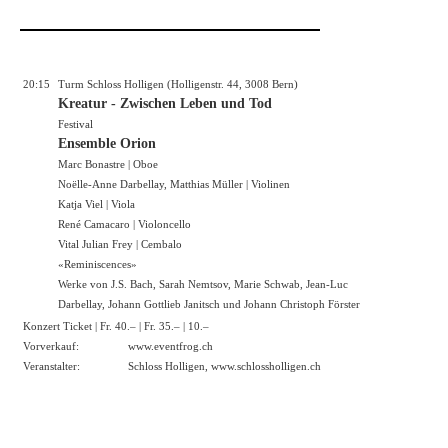
20:15
Turm Schloss Holligen (Holligenstr. 44, 3008 Bern)
Kreatur - Zwischen Leben und Tod
Festival
Ensemble Orion
Marc Bonastre | Oboe
Noëlle-Anne Darbellay, Matthias Müller | Violinen
Katja Viel | Viola
René Camacaro | Violoncello
Vital Julian Frey | Cembalo
«Reminiscences»
Werke von J.S. Bach, Sarah Nemtsov, Marie Schwab, Jean-Luc
Darbellay, Johann Gottlieb Janitsch und Johann Christoph Förster
Konzert Ticket | Fr. 40.– | Fr. 35.– | 10.–
Vorverkauf:
www.eventfrog.ch
Veranstalter:
Schloss Holligen,
www.schlossholligen.ch