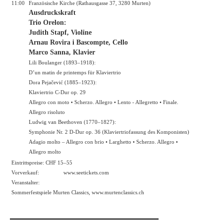
11:00
Französische Kirche (Rathausgasse 37, 3280 Murten)
Ausdruckskraft
Trio Orelon:
Judith Stapf, Violine
Arnau Rovira i Bascompte, Cello
Marco Sanna, Klavier
Lili Boulanger (1893–1918):
D’un matin de printemps für Klaviertrio
Dora Pejačević (1885–1923):
Klaviertrio C-Dur op. 29
Allegro con moto • Scherzo. Allegro • Lento - Allegretto • Finale.
Allegro risoluto
Ludwig van Beethoven (1770–1827):
Symphonie Nr. 2 D-Dur op. 36 (Klaviertriofassung des Komponisten)
Adagio molto – Allegro con brio • Larghetto • Scherzo. Allegro •
Allegro molto
Eintrittspreise: CHF 15–55
Vorverkauf:
www.seetickets.com
Veranstalter:
Sommerfestspiele Murten Classics,
www.murtenclassics.ch