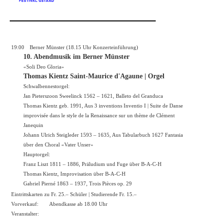
19:00
Berner Münster (18.15 Uhr Konzerteinführung)
10. Abendmusik im Berner Münster
«Soli Deo Gloria»
Thomas Kientz Saint-Maurice d'Agaune | Orgel
Schwalbennestorgel:
Jan Pieterszoon Sweelinck 1562 – 1621, Balleto del Granduca
Thomas Kientz geb. 1991, Aus 3 inventions Inventio I | Suite de Danse
improvisée dans le style de la Renaissance sur un thème de Clément
Janequin
Johann Ulrich Steigleder 1593 – 1635, Aus Tabularbuch 1627 Fantasia
über den Choral «Vater Unser»
Hauptorgel:
Franz Liszt 1811 – 1886, Präludium und Fuge über B-A-C-H
Thomas Kientz, Improvisation über B-A-C-H
Gabriel Pierné 1863 – 1937, Trois Pièces op. 29
Eintrittskarten zu Fr. 25.– Schüler | Studierende Fr. 15.–
Vorverkauf:
Abendkasse ab 18.00 Uhr
Veranstalter: