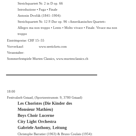
Streichquartett Nr. 2 in D op. 66
Introduzione • Fuga • Finale
Antonin Dvořák (1841–1904):
Streichquartett Nr. 12 F-Dur op. 96 «Amerikanisches Quartett»
Allegro ma non troppo • Lento • Molto vivace • Finale. Vivace ma non
troppo
Eintrittspreise: CHF 15–55
Vorverkauf:
www.seetickets.com
Veranstalter:
Sommerfestspiele Murten Classics,
www.murtenclassics.ch
18:00
Festivalzelt Gstaad, (Sportzentrumstr. 9, 3780 Gstaad)
Les Choristes (Die Kinder des
Monsieur Mathieu)
Boys Choir Lucerne
City Light Orchestra
Gabriele Anthony, Leitung
Christophe Barratier (1963) & Bruno Coulais (1954):