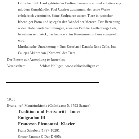
kubischen Stil. Gaul gehörte der Berliner Secession an und arbeitete eng
mit dem Kunsthändler Paul Cassirer zusammen, der seine Werke
erfolgreich vermittelte. Seine Skulpturen zeigen Tiere in typischer,
lebendiger Form und spiegeln den Wandel der Mensch-Tier-Beziehung
wider. Bedeutende Sammlungen, etwa der Familie Zwillenberg-Tietz,
bewahren sein Werk, das heute u.a. im Kunstmuseum Bern ausgestellt
wird.
Musikalische Umrahmung > Duo Escarlata | Daniela Roos Cello, Ina
Callejas Akkordeon | Karneval der Tiere
Der Eintritt zur Ausstellung ist kostenlos.
Veranstalter:
Schloss Holligen,
www.schlossholligen.ch
19:30
Evang.-ref. Mauritiuskirche (Chilchgasse 5, 3792 Saanen)
Tradition und Fortschritt - Inner
Emigration III
Francesco Piemontesi, Klavier
Franz Schubert (1797-1828):
Grazer Fantasie C-Dur D 605a