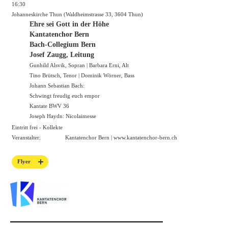
16:30
Johanneskirche Thun (Waldheimstrasse 33, 3604 Thun)
Ehre sei Gott in der Höhe
Kantatenchor Bern
Bach-Collegium Bern
Josef Zaugg, Leitung
Gunhild Alsvik, Sopran | Barbara Erni, Alt
Tino Brütsch, Tenor | Dominik Wörner, Bass
Johann Sebastian Bach:
Schwingt freudig euch empor
Kantate BWV 36
Joseph Haydn: Nicolaimesse
Eintritt frei - Kollekte
Veranstalter:
Kantatenchor Bern |
www.kantatenchor-bern.ch
Flyer