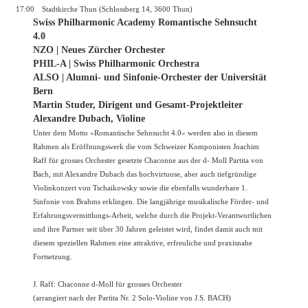
17:00
Stadtkirche Thun (Schlossberg 14, 3600 Thun)
Swiss Philharmonic Academy Romantische Sehnsucht
4.0
NZO | Neues Zürcher Orchester
PHIL-A | Swiss Philharmonic Orchestra
ALSO | Alumni- und Sinfonie-Orchester der Universität
Bern
Martin Studer, Dirigent und Gesamt-Projektleiter
Alexandre Dubach, Violine
Unter dem Motto «Romantische Sehnsucht 4.0» werden also in diesem
Rahmen als Eröffnungswerk die vom Schweizer Komponisten Joachim
Raff für grosses Orchester gesetzte Chaconne aus der d- Moll Partita von
Bach, mit Alexandre Dubach das hochvirtuose, aber auch tiefgründige
Violinkonzert von Tschaikowsky sowie die ebenfalls wunderbare 1.
Sinfonie von Brahms erklingen. Die langjährige musikalische Förder- und
Erfahrungsvermittlungs-Arbeit, welche durch die Projekt-Verantwortlichen
und ihre Partner seit über 30 Jahren geleistet wird, findet damit auch mit
diesem speziellen Rahmen eine attraktive, erfreuliche und praxisnahe
Fortsetzung.
J. Raff: Chaconne d-Moll für grosses Orchester
(arrangiert nach der Partita Nr. 2 Solo-Violine von J.S. BACH)