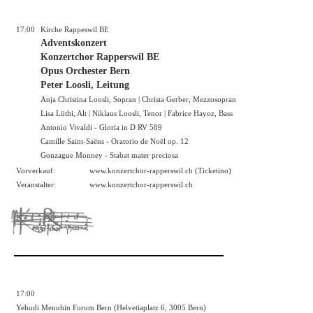
17:00
Kirche Rappeswil BE
Adventskonzert
Konzertchor Rapperswil BE
Opus Orchester Bern
Peter Loosli, Leitung
Anja Christina Loosli, Sopran | Christa Gerber, Mezzosopran
Lisa Lüthi, Alt | Niklaus Loosli, Tenor | Fabrice Hayoz, Bass
Antonio Vivaldi - Gloria in D RV 589
Camille Saint-Saëns - Oratorio de Noël op. 12
Gonzague Monney - Stabat mater preciosa
Vorverkauf:
www.konzertchor-rapperswil.ch
(Ticketino)
Veranstalter:
www.konzertchor-rapperswil.ch
17:00
Yehudi Menuhin Forum Bern (Helvetiaplatz 6, 3005 Bern)