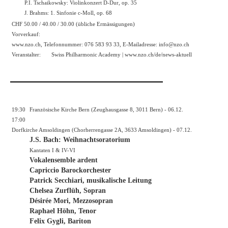
P.I. Tschaikowsky: Violinkonzert D-Dur, op. 35
J. Brahms: 1. Sinfonie c-Moll, op. 68
CHF 50.00 / 40.00 / 30.00 (übliche Ermässigungen)
Vorverkauf:
www.nzo.ch
, Telefonnummer: 076 583 93 33, E-Mailadresse: info@nzo.ch
Veranstalter:
Swiss Philharmonic Academy |
www.nzo.ch/de/news-aktuell
19:30
Französische Kirche Bern (Zeughausgasse 8, 3011 Bern) - 06.12.
17:00
Dorfkirche Amsoldingen (Chorherrengasse 2A, 3633 Amsoldingen) - 07.12.
J.S. Bach: Weihnachtsoratorium
Kantaten I & IV-VI
Vokalensemble ardent
Capriccio Barockorchester
Patrick Secchiari, musikalische Leitung
Chelsea Zurflüh, Sopran
Désirée Mori, Mezzosopran
Raphael Höhn, Tenor
Felix Gygli, Bariton