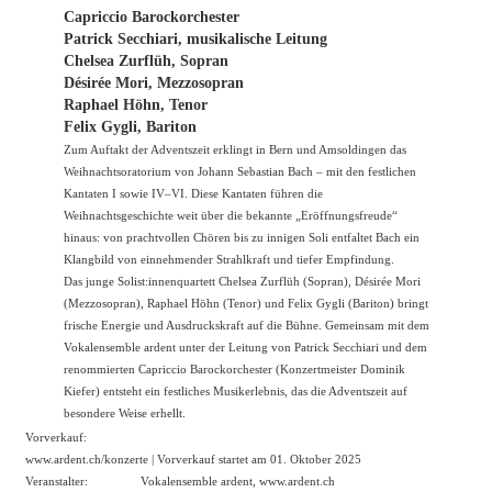
Capriccio Barockorchester
Patrick Secchiari, musikalische Leitung
Chelsea Zurflüh, Sopran
Désirée Mori, Mezzosopran
Raphael Höhn, Tenor
Felix Gygli, Bariton
Zum Auftakt der Adventszeit erklingt in Bern und Amsoldingen das
Weihnachtsoratorium von Johann Sebastian Bach – mit den festlichen
Kantaten I sowie IV–VI. Diese Kantaten führen die
Weihnachtsgeschichte weit über die bekannte „Eröffnungsfreude“
hinaus: von prachtvollen Chören bis zu innigen Soli entfaltet Bach ein
Klangbild von einnehmender Strahlkraft und tiefer Empfindung.
Das junge Solist:innenquartett Chelsea Zurflüh (Sopran), Désirée Mori
(Mezzosopran), Raphael Höhn (Tenor) und Felix Gygli (Bariton) bringt
frische Energie und Ausdruckskraft auf die Bühne. Gemeinsam mit dem
Vokalensemble ardent unter der Leitung von Patrick Secchiari und dem
renommierten Capriccio Barockorchester (Konzertmeister Dominik
Kiefer) entsteht ein festliches Musikerlebnis, das die Adventszeit auf
besondere Weise erhellt.
Vorverkauf:
www.ardent.ch/konzerte
| Vorverkauf startet am 01. Oktober 2025
Veranstalter:
Vokalensemble ardent,
www.ardent.ch