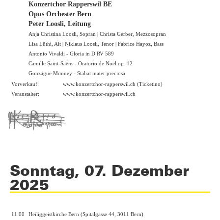
Konzertchor Rapperswil BE
Opus Orchester Bern
Peter Loosli, Leitung
Anja Christina Loosli, Sopran | Christa Gerber, Mezzosopran
Lisa Lüthi, Alt | Niklaus Loosli, Tenor | Fabrice Hayoz, Bass
Antonio Vivaldi - Gloria in D RV 589
Camille Saint-Saëns - Oratorio de Noël op. 12
Gonzague Monney - Stabat mater preciosa
Vorverkauf:
www.konzertchor-rapperswil.ch
(Ticketino)
Veranstalter:
www.konzertchor-rapperswil.ch
Sonntag, 07. Dezember
2025
11:00
Heiliggeistkirche Bern (Spitalgasse 44, 3011 Bern)