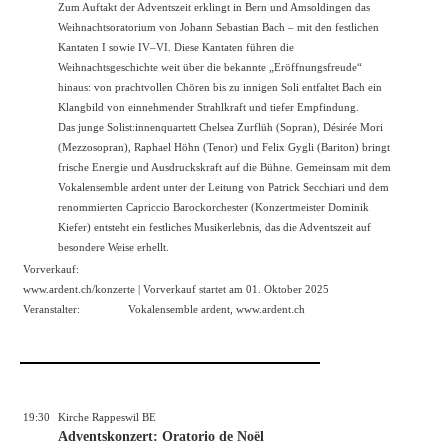
Zum Auftakt der Adventszeit erklingt in Bern und Amsoldingen das
Weihnachtsoratorium von Johann Sebastian Bach – mit den festlichen
Kantaten I sowie IV–VI. Diese Kantaten führen die
Weihnachtsgeschichte weit über die bekannte „Eröffnungsfreude“
hinaus: von prachtvollen Chören bis zu innigen Soli entfaltet Bach ein
Klangbild von einnehmender Strahlkraft und tiefer Empfindung.
Das junge Solist:innenquartett Chelsea Zurflüh (Sopran), Désirée Mori
(Mezzosopran), Raphael Höhn (Tenor) und Felix Gygli (Bariton) bringt
frische Energie und Ausdruckskraft auf die Bühne. Gemeinsam mit dem
Vokalensemble ardent unter der Leitung von Patrick Secchiari und dem
renommierten Capriccio Barockorchester (Konzertmeister Dominik
Kiefer) entsteht ein festliches Musikerlebnis, das die Adventszeit auf
besondere Weise erhellt.
Vorverkauf:
www.ardent.ch/konzerte
| Vorverkauf startet am 01. Oktober 2025
Veranstalter:
Vokalensemble ardent,
www.ardent.ch
19:30
Kirche Rappeswil BE
Adventskonzert: Oratorio de Noël