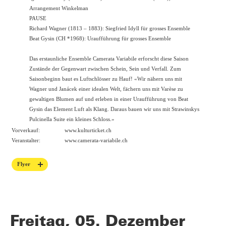
Arrangement Winkelman
PAUSE
Richard Wagner (1813 – 1883): Siegfried Idyll für grosses Ensemble
Beat Gysin (CH *1968): Uraufführung für grosses Ensemble
Das erstaunliche Ensemble Camerata Variabile erforscht diese Saison
Zustände der Gegenwart zwischen Schein, Sein und Verfall. Zum
Saisonbeginn baut es Luftschlösser zu Hauf! «Wir nähern uns mit
Wagner und Janácek einer idealen Welt, fächern uns mit Varèse zu
gewaltigen Blumen auf und erleben in einer Uraufführung von Beat
Gysin das Element Luft als Klang. Daraus bauen wir uns mit Strawinskys
Pulcinella Suite ein kleines Schloss.»
Vorverkauf:
www.kulturticket.ch
Veranstalter:
www.camerata-variabile.ch
Flyer
Freitag, 05. Dezember