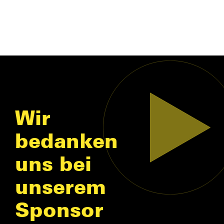
Wir
bedanken
uns bei
unserem
Sponsor