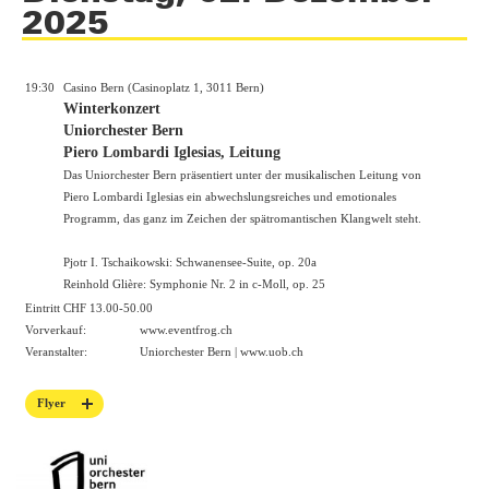
2025
19:30
Casino Bern (Casinoplatz 1, 3011 Bern)
Winterkonzert
Uniorchester Bern
Piero Lombardi Iglesias, Leitung
Das Uniorchester Bern präsentiert unter der musikalischen Leitung von
Piero Lombardi Iglesias ein abwechslungsreiches und emotionales
Programm, das ganz im Zeichen der spätromantischen Klangwelt steht.
Pjotr I. Tschaikowski: Schwanensee-Suite, op. 20a
Reinhold Glière: Symphonie Nr. 2 in c-Moll, op. 25
Eintritt CHF 13.00-50.00
Vorverkauf:
www.eventfrog.ch
Veranstalter:
Uniorchester Bern |
www.uob.ch
Flyer