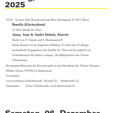
2025
19:30
Grosser Saal, Konservatorium Bern (Kramgasse 36 3011 Bern)
Benefiz-Klavierabend
25 Jahre Musik für Tibet
Anna, Jean & André Dubois, Klavier
Werke von F. Chopin und S. Rachmaninoff
Dieses Konzert ist ein doppeltes Jubiläum: Es feiert das 25-jährige
musikalische Engagement der Familie für Tibet und ist zugleich ein
Gedenkkonzert für Samra Losinger, die Mitgründerin des Vereins
Tibetfreunde.
Der gesamte Reinerlös des Konzerts geht an das Altersheim der Tibetan Women's
Welfare Group (TWWG) in Kathmandu.
Vorverkauf:
www.eventfrog.ch/tibetfreunde
| Normal 50.- / Studierende 25.-
Veranstalter:
Verein Tibetfreunde,
www.tibetfreunde.ch
Samstag, 06. Dezember