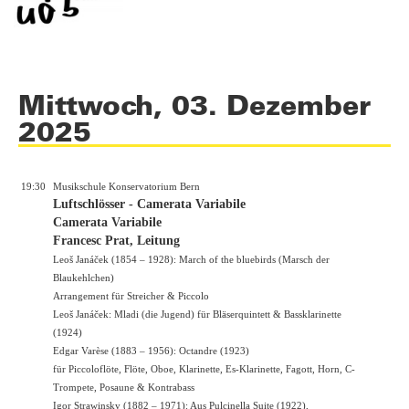
Mittwoch, 03. Dezember
2025
19:30
Musikschule Konservatorium Bern
Luftschlösser - Camerata Variabile
Camerata Variabile
Francesc Prat, Leitung
Leoš Janáček (1854 – 1928): March of the bluebirds (Marsch der
Blaukehlchen)
Arrangement für Streicher & Piccolo
Leoš Janáček: Mladi (die Jugend) für Bläserquintett & Bassklarinette
(1924)
Edgar Varèse (1883 – 1956): Octandre (1923)
für Piccoloflöte, Flöte, Oboe, Klarinette, Es-Klarinette, Fagott, Horn, C-
Trompete, Posaune & Kontrabass
Igor Strawinsky (1882 – 1971): Aus Pulcinella Suite (1922),