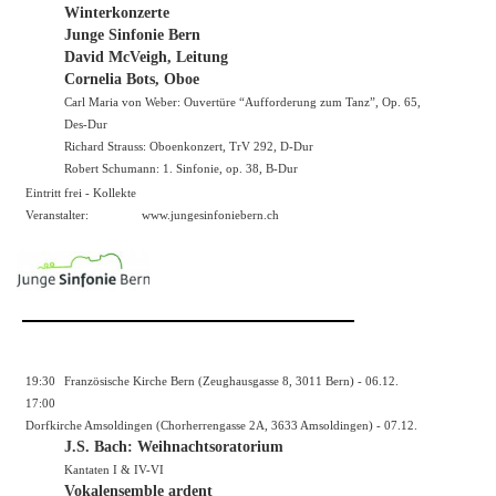
Winterkonzerte
Junge Sinfonie Bern
David McVeigh, Leitung
Cornelia Bots, Oboe
Carl Maria von Weber: Ouvertüre “Aufforderung zum Tanz”, Op. 65,
Des-Dur
Richard Strauss: Oboenkonzert, TrV 292, D-Dur
Robert Schumann: 1. Sinfonie, op. 38, B-Dur
Eintritt frei - Kollekte
Veranstalter:
www.jungesinfoniebern.ch
19:30
Französische Kirche Bern (Zeughausgasse 8, 3011 Bern) - 06.12.
17:00
Dorfkirche Amsoldingen (Chorherrengasse 2A, 3633 Amsoldingen) - 07.12.
J.S. Bach: Weihnachtsoratorium
Kantaten I & IV-VI
Vokalensemble ardent