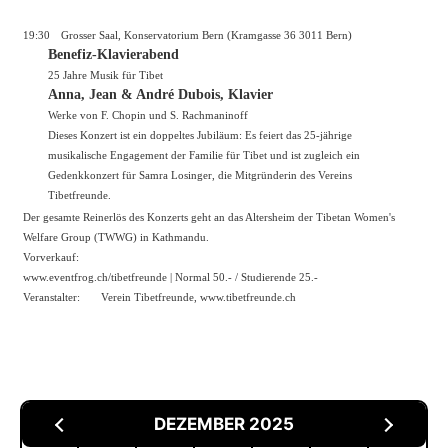
19:30
Grosser Saal, Konservatorium Bern (Kramgasse 36 3011 Bern)
Benefiz-Klavierabend
25 Jahre Musik für Tibet
Anna, Jean & André Dubois, Klavier
Werke von F. Chopin und S. Rachmaninoff
Dieses Konzert ist ein doppeltes Jubiläum: Es feiert das 25-jährige
musikalische Engagement der Familie für Tibet und ist zugleich ein
Gedenkkonzert für Samra Losinger, die Mitgründerin des Vereins
Tibetfreunde.
Der gesamte Reinerlös des Konzerts geht an das Altersheim der Tibetan Women's
Welfare Group (TWWG) in Kathmandu.
Vorverkauf:
www.eventfrog.ch/tibetfreunde
| Normal 50.- / Studierende 25.-
Veranstalter:
Verein Tibetfreunde,
www.tibetfreunde.ch
DEZEMBER 2025