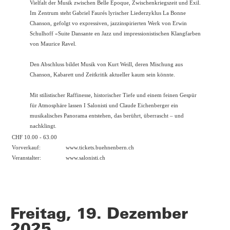
Vielfalt der Musik zwischen Belle Époque, Zwischenkriegszeit und Exil.
Im Zentrum steht Gabriel Faurés lyrischer Liederzyklus La Bonne
Chanson, gefolgt vo expressiven, jazzinspirierten Werk von Erwin
Schulhoff «Suite Dansante en Jazz und impressionistischen Klangfarben
von Maurice Ravel.
Den Abschluss bildet Musik von Kurt Weill, deren Mischung aus
Chanson, Kabarett und Zeitkritik aktueller kaum sein könnte.
Mit stilistischer Raffinesse, historischer Tiefe und einem feinen Gespür
für Atmosphäre lassen I Salonisti und Claude Eichenberger ein
musikalisches Panorama entstehen, das berührt, überrascht – und
nachklingt.
CHF 10.00 - 63.00
Vorverkauf:
www.tickets.buehnenbern.ch
Veranstalter:
www.salonisti.ch
Freitag, 19. Dezember
2025