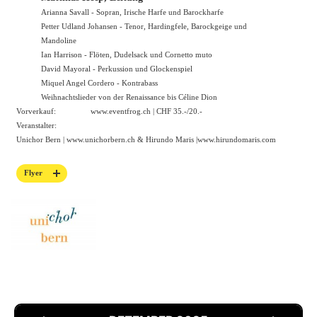
Arianna Savall - Sopran, Irische Harfe und Barockharfe
Petter Udland Johansen - Tenor, Hardingfele, Barockgeige und
Mandoline
Ian Harrison - Flöten, Dudelsack und Cornetto muto
David Mayoral - Perkussion und Glockenspiel
Miquel Angel Cordero - Kontrabass
Weihnachtslieder von der Renaissance bis Céline Dion
Vorverkauf:
www.eventfrog.ch
| CHF 35.-/20.-
Veranstalter:
Unichor Bern |
www.unichorbern.ch
& Hirundo Maris |
www.hirundomaris.com
Flyer