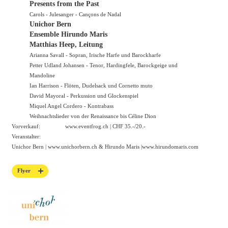
Presents from the Past
Carols - Julesanger - Cançons de Nadal
Unichor Bern
Ensemble Hirundo Maris
Matthias Heep, Leitung
Arianna Savall - Sopran, Irische Harfe und Barockharfe
Petter Udland Johansen - Tenor, Hardingfele, Barockgeige und
Mandoline
Ian Harrison - Flöten, Dudelsack und Cornetto muto
David Mayoral - Perkussion und Glockenspiel
Miquel Angel Cordero - Kontrabass
Weihnachtslieder von der Renaissance bis Céline Dion
Vorverkauf:
www.eventfrog.ch
| CHF 35.-/20.-
Veranstalter:
Unichor Bern |
www.unichorbern.ch
& Hirundo Maris |
www.hirundomaris.com
Flyer