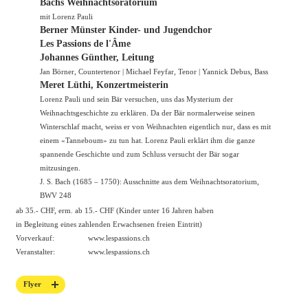
Bachs Weihnachtsoratorium
mit Lorenz Pauli
Berner Münster Kinder- und Jugendchor
Les Passions de l'Âme
Johannes Günther, Leitung
Jan Börner, Countertenor | Michael Feyfar, Tenor | Yannick Debus, Bass
Meret Lüthi, Konzertmeisterin
Lorenz Pauli und sein Bär versuchen, uns das Mysterium der
Weihnachtsgeschichte zu erklären. Da der Bär normalerweise seinen
Winterschlaf macht, weiss er von Weihnachten eigentlich nur, dass es mit
einem «Tanneboum» zu tun hat. Lorenz Pauli erklärt ihm die ganze
spannende Geschichte und zum Schluss versucht der Bär sogar
mitzusingen.
J. S. Bach (1685 – 1750): Ausschnitte aus dem Weihnachtsoratorium,
BWV 248
ab 35.- CHF, erm. ab 15.- CHF (Kinder unter 16 Jahren haben
in Begleitung eines zahlenden Erwachsenen freien Eintritt)
Vorverkauf:
www.lespassions.ch
Veranstalter:
www.lespassions.ch
Flyer