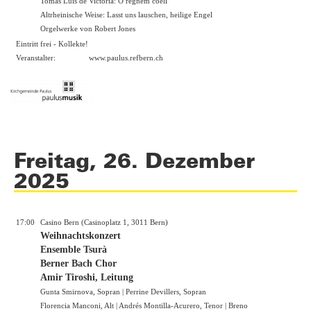
Tomás Luis de Victoria: O regnem coeli
Altrheinische Weise: Lasst uns lauschen, heilige Engel
Orgelwerke von Robert Jones
Eintritt frei - Kollekte!
Veranstalter:
www.paulus.refbern.ch
Freitag, 26. Dezember
2025
17:00
Casino Bern (Casinoplatz 1, 3011 Bern)
Weihnachtskonzert
Ensemble Tsurà
Berner Bach Chor
Amir Tiroshi, Leitung
Gunta Smirnova, Sopran | Perrine Devillers, Sopran
Florencia Manconi, Alt | Andrés Montilla-Acurero, Tenor | Breno