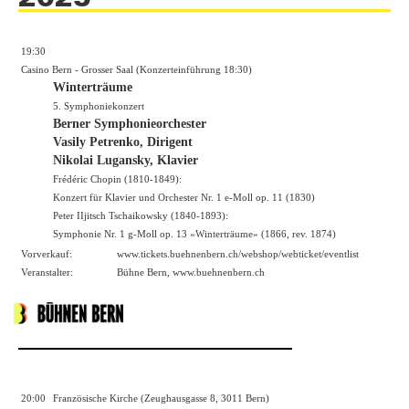
19:30
Casino Bern - Grosser Saal (Konzerteinführung 18:30)
Winterträume
5. Symphoniekonzert
Berner Symphonieorchester
Vasily Petrenko, Dirigent
Nikolai Lugansky, Klavier
Frédéric Chopin (1810-1849):
Konzert für Klavier und Orchester Nr. 1 e-Moll op. 11 (1830)
Peter IIjitsch Tschaikowsky (1840-1893):
Symphonie Nr. 1 g-Moll op. 13 «Winterträume» (1866, rev. 1874)
Vorverkauf:
www.tickets.buehnenbern.ch/webshop/webticket/eventlist
Veranstalter:
Bühne Bern,
www.buehnenbern.ch
20:00
Französische Kirche (Zeughausgasse 8, 3011 Bern)