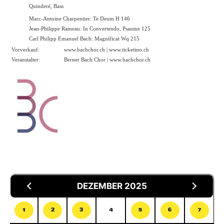
Quinderé, Bass
Marc-Antoine Charpentier: Te Deum H 146
Jean-Philippe Rameau: In Convertendo, Psaume 125
Carl Philipp Emanuel Bach: Magnificat Wq 215
Vorverkauf:
www.bachchor.ch
|
www.ticketino.ch
Veranstalter:
Berner Bach Chor |
www.bachchor.ch
DEZEMBER 2025
1
2
3
4
5
6
7