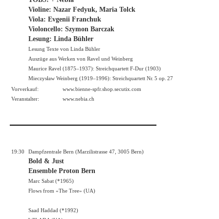
Violine: Nazar Fedyuk, Maria Tolck
Viola: Evgenii Franchuk
Violoncello: Szymon Barczak
Lesung: Linda Bühler
Lesung Texte von Linda Bühler
Auszüge aus Werken von Ravel und Weinberg
Maurice Ravel (1875–1937): Streichquartett F-Dur (1903)
Mieczysław Weinberg (1919–1996): Streichquartett Nr. 5 op. 27
Vorverkauf:
www.bienne-spfr.shop.secutix.com
Veranstalter:
www.nebia.ch
19:30
Dampfzentrale Bern (Marzilistrasse 47, 3005 Bern)
Bold & Just
Ensemble Proton Bern
Marc Sabat (*1965)
Flows from «The Tree» (UA)
Saad Haddad (*1992)