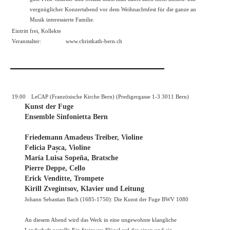
vergnüglicher Konzertabend vor dem Weihnachtsfest für die ganze an
Musik interessierte Familie.
Eintritt frei, Kollekte
Veranstalter:
www.christkath-bern.ch
19:00
LeCAP (Französische Kirche Bern) (Predigergasse 1-3 3011 Bern)
Kunst der Fuge
Ensemble Sinfonietta Bern
Friedemann Amadeus Treiber, Violine
Felicia Pașca, Violine
María Luisa Sopeña, Bratsche
Pierre Deppe, Cello
Erick Venditte, Trompete
Kirill Zvegintsov, Klavier und Leitung
Johann Sebastian Bach (1685-1750): Die Kunst der Fuge BWV 1080
An diesem Abend wird das Werk in eine ungewohnte klangliche
Landschaft gestellt: Ein Steinway-Flügel auf der einen und ein