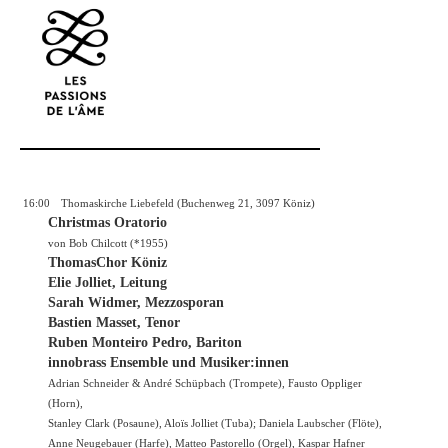
16:00
Thomaskirche Liebefeld (Buchenweg 21, 3097 Köniz)
Christmas Oratorio
von Bob Chilcott (*1955)
ThomasChor Köniz
Elie Jolliet, Leitung
Sarah Widmer, Mezzosporan
Bastien Masset, Tenor
Ruben Monteiro Pedro, Bariton
innobrass Ensemble und Musiker:innen
Adrian Schneider & André Schüpbach (Trompete), Fausto Oppliger
(Horn),
Stanley Clark (Posaune), Aloïs Jolliet (Tuba); Daniela Laubscher (Flöte),
Anne Neugebauer (Harfe), Matteo Pastorello (Orgel), Kaspar Hafner