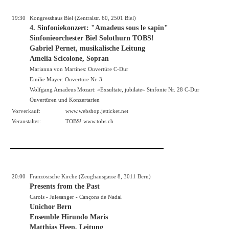
19:30
Kongresshaus Biel (Zentralstr. 60, 2501 Biel)
4. Sinfoniekonzert: "Amadeus sous le sapin"
Sinfonieorchester Biel Solothurn TOBS!
Gabriel Pernet, musikalische Leitung
Amelia Scicolone, Sopran
Marianna von Martines: Ouvertüre C-Dur
Emilie Mayer: Ouvertüre Nr. 3
Wolfgang Amadeus Mozart: «Exsultate, jubilate» Sinfonie Nr. 28 C-Dur
Ouvertüren und Konzertarien
Vorverkauf:
www.webshop.jetticket.net
Veranstalter:
TOBS!
www.tobs.ch
20:00
Französische Kirche (Zeughausgasse 8, 3011 Bern)
Presents from the Past
Carols - Julesanger - Cançons de Nadal
Unichor Bern
Ensemble Hirundo Maris
Matthias Heep, Leitung