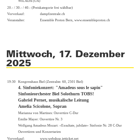
WILADA (UA)
20.- / 30.- / 40.- (Preiskategorie frei wählbar)
Vorverkauf:
dampfzentrale.ch
Veranstalter:
Ensemble Proton Bern,
www.ensembleproton.ch
Mittwoch, 17. Dezember
2025
19:30
Kongresshaus Biel (Zentralstr. 60, 2501 Biel)
4. Sinfoniekonzert: "Amadeus sous le sapin"
Sinfonieorchester Biel Solothurn TOBS!
Gabriel Pernet, musikalische Leitung
Amelia Scicolone, Sopran
Marianna von Martines: Ouvertüre C-Dur
Emilie Mayer: Ouvertüre Nr. 3
Wolfgang Amadeus Mozart: «Exsultate, jubilate» Sinfonie Nr. 28 C-Dur
Ouvertüren und Konzertarien
Vorverkauf:
www.webshop.jetticket.net