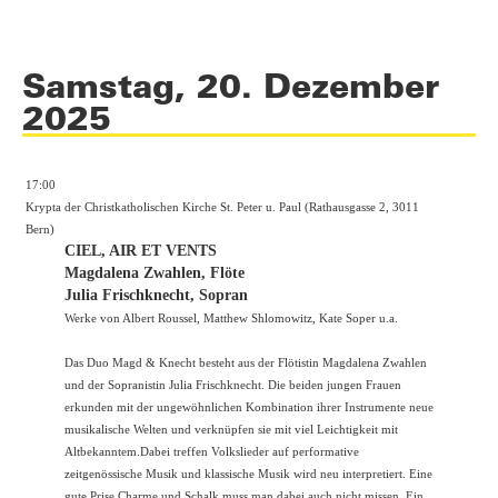
Samstag, 20. Dezember
2025
17:00
Krypta der Christkatholischen Kirche St. Peter u. Paul (Rathausgasse 2, 3011
Bern)
CIEL, AIR ET VENTS
Magdalena Zwahlen, Flöte
Julia Frischknecht, Sopran
Werke von Albert Roussel, Matthew Shlomowitz, Kate Soper u.a.
Das Duo Magd & Knecht besteht aus der Flötistin Magdalena Zwahlen
und der Sopranistin Julia Frischknecht. Die beiden jungen Frauen
erkunden mit der ungewöhnlichen Kombination ihrer Instrumente neue
musikalische Welten und verknüpfen sie mit viel Leichtigkeit mit
Altbekanntem.Dabei treffen Volkslieder auf performative
zeitgenössische Musik und klassische Musik wird neu interpretiert. Eine
gute Prise Charme und Schalk muss man dabei auch nicht missen. Ein