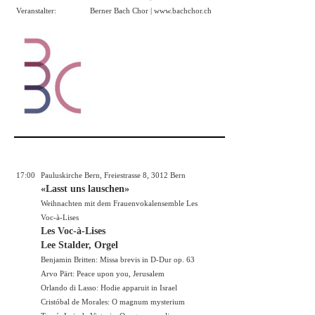
Veranstalter:
Berner Bach Chor |
www.bachchor.ch
17:00
Pauluskirche Bern, Freiestrasse 8, 3012 Bern
«Lasst uns lauschen»
Weihnachten mit dem Frauenvokalensemble Les
Voc-à-Lises
Les Voc-à-Lises
Lee Stalder, Orgel
Benjamin Britten: Missa brevis in D-Dur op. 63
Arvo Pärt: Peace upon you, Jerusalem
Orlando di Lasso: Hodie apparuit in Israel
Cristóbal de Morales: O magnum mysterium