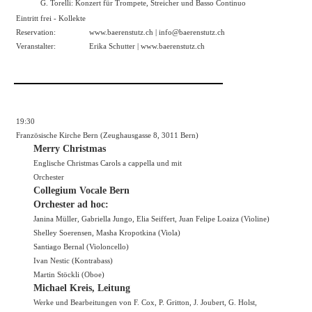
G. Torelli: Konzert für Trompete, Streicher und Basso Continuo
Eintritt frei - Kollekte
Reservation:
www.baerenstutz.ch
| info@baerenstutz.ch
Veranstalter:
Erika Schutter |
www.baerenstutz.ch
19:30
Französische Kirche Bern (Zeughausgasse 8, 3011 Bern)
Merry Christmas
Englische Christmas Carols a cappella und mit
Orchester
Collegium Vocale Bern
Orchester ad hoc:
Janina Müller, Gabriella Jungo, Elia Seiffert, Juan Felipe Loaiza (Violine)
Shelley Soerensen, Masha Kropotkina (Viola)
Santiago Bernal (Violoncello)
Ivan Nestic (Kontrabass)
Martin Stöckli (Oboe)
Michael Kreis, Leitung
Werke und Bearbeitungen von F. Cox, P. Gritton, J. Joubert, G. Holst,