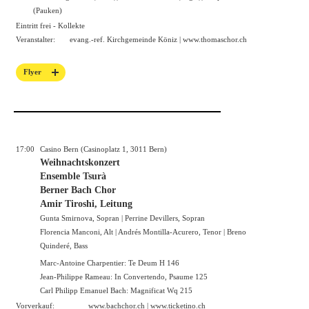
(Pauken)
Eintritt frei - Kollekte
Veranstalter:
evang.-ref. Kirchgemeinde Köniz |
www.thomaschor.ch
Flyer
17:00
Casino Bern (Casinoplatz 1, 3011 Bern)
Weihnachtskonzert
Ensemble Tsurà
Berner Bach Chor
Amir Tiroshi, Leitung
Gunta Smirnova, Sopran | Perrine Devillers, Sopran
Florencia Manconi, Alt | Andrés Montilla-Acurero, Tenor | Breno
Quinderé, Bass
Marc-Antoine Charpentier: Te Deum H 146
Jean-Philippe Rameau: In Convertendo, Psaume 125
Carl Philipp Emanuel Bach: Magnificat Wq 215
Vorverkauf:
www.bachchor.ch
|
www.ticketino.ch