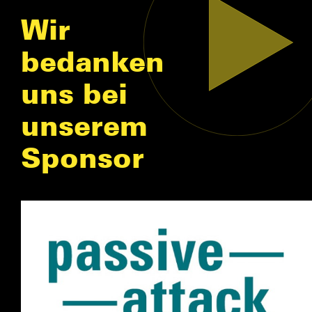
Wir
bedanken
uns bei
unserem
Sponsor