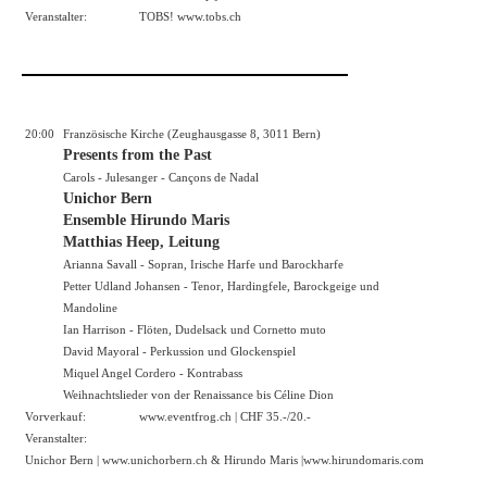
Veranstalter:
TOBS!
www.tobs.ch
20:00
Französische Kirche (Zeughausgasse 8, 3011 Bern)
Presents from the Past
Carols - Julesanger - Cançons de Nadal
Unichor Bern
Ensemble Hirundo Maris
Matthias Heep, Leitung
Arianna Savall - Sopran, Irische Harfe und Barockharfe
Petter Udland Johansen - Tenor, Hardingfele, Barockgeige und
Mandoline
Ian Harrison - Flöten, Dudelsack und Cornetto muto
David Mayoral - Perkussion und Glockenspiel
Miquel Angel Cordero - Kontrabass
Weihnachtslieder von der Renaissance bis Céline Dion
Vorverkauf:
www.eventfrog.ch
| CHF 35.-/20.-
Veranstalter:
Unichor Bern |
www.unichorbern.ch
& Hirundo Maris |
www.hirundomaris.com