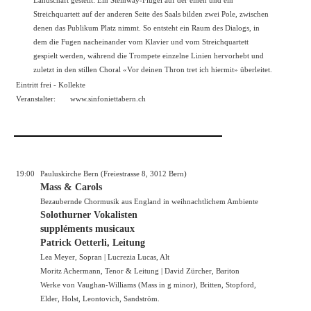
Streichquartett auf der anderen Seite des Saals bilden zwei Pole, zwischen
denen das Publikum Platz nimmt. So entsteht ein Raum des Dialogs, in
dem die Fugen nacheinander vom Klavier und vom Streichquartett
gespielt werden, während die Trompete einzelne Linien hervorhebt und
zuletzt in den stillen Choral «Vor deinen Thron tret ich hiermit» überleitet.
Eintritt frei - Kollekte
Veranstalter:
www.sinfoniettabern.ch
19:00
Pauluskirche Bern (Freiestrasse 8, 3012 Bern)
Mass & Carols
Bezaubernde Chormusik aus England in weihnachtlichem Ambiente
Solothurner Vokalisten
suppléments musicaux
Patrick Oetterli, Leitung
Lea Meyer, Sopran | Lucrezia Lucas, Alt
Moritz Achermann, Tenor & Leitung | David Zürcher, Bariton
Werke von Vaughan-Williams (Mass in g minor), Britten, Stopford,
Elder, Holst, Leontovich, Sandström.