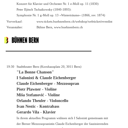
Konzert für Klavier und Orchester Nr. 1 e-Moll op. 11 (1830)
Peter IIjitsch Tschaikowsky (1840-1893):
Symphonie Nr. 1 g-Moll op. 13 «Winterträume» (1866, rev. 1874)
Vorverkauf:
www.tickets.buehnenbern.ch/webshop/webticket/eventlist
Veranstalter:
Bühne Bern,
www.buehnenbern.ch
19:30
Stadttheater Bern (Kornhausplatz 20, 3011 Bern)
"La Bonne Chanson"
I Salonisti & Claude Eichenberger
Claude Eichenberger - Mezzosopran
Piotr Plawner - Violine
Miša Stefanović - Violine
Orlando Theuler - Violoncello
Ivan Nestic - Kontrabass
Gerardo Vila - Klavier
In ihrem aktuellen Programm widmen sich I Salonisti gemeinsam mit
der Berner Mezzosopranistin Claude Eichenberger der faszinierenden