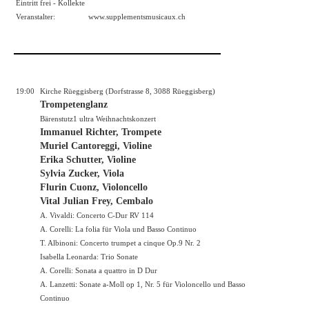
Eintritt frei - Kollekte
Veranstalter:
www.supplementsmusicaux.ch
19:00
Kirche Rüeggisberg (Dorfstrasse 8, 3088 Rüeggisberg)
Trompetenglanz
Bärenstutz1 ultra Weihnachtskonzert
Immanuel Richter, Trompete
Muriel Cantoreggi, Violine
Erika Schutter, Violine
Sylvia Zucker, Viola
Flurin Cuonz, Violoncello
Vital Julian Frey, Cembalo
A. Vivaldi: Concerto C-Dur RV 114
A. Corelli: La folia für Viola und Basso Continuo
T. Albinoni: Concerto trumpet a cinque Op.9 Nr. 2
Isabella Leonarda: Trio Sonate
A. Corelli: Sonata a quattro in D Dur
A. Lanzetti: Sonate a-Moll op 1, Nr. 5 für Violoncello und Basso
Continuo