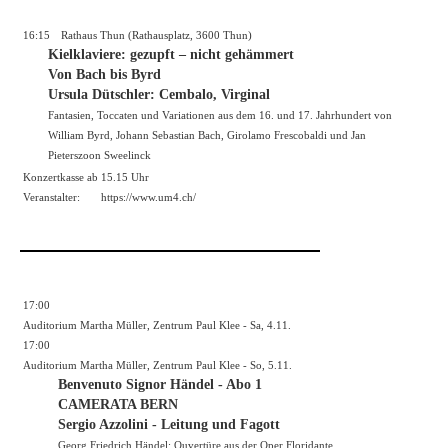
16:15
Rathaus Thun (Rathausplatz, 3600 Thun)
Kielklaviere: gezupft – nicht gehämmert
Von Bach bis Byrd
Ursula Dütschler: Cembalo, Virginal
Fantasien, Toccaten und Variationen aus dem 16. und 17. Jahrhundert von
William Byrd, Johann Sebastian Bach, Girolamo Frescobaldi und Jan
Pieterszoon Sweelinck
Konzertkasse ab 15.15 Uhr
Veranstalter:
https://
www.um4.ch/
17:00
Auditorium Martha Müller, Zentrum Paul Klee - Sa, 4.11.
17:00
Auditorium Martha Müller, Zentrum Paul Klee - So, 5.11.
Benvenuto Signor Händel - Abo 1
CAMERATA BERN
Sergio Azzolini - Leitung und Fagott
Georg Friedrich Händel: Ouvertüre aus der Oper Floridante