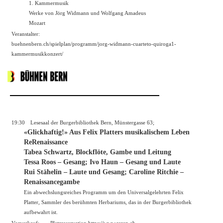
1. Kammermusik
Werke von Jörg Widmann und Wolfgang Amadeus
Mozart
Veranstalter:
buehnenbern.ch/spielplan/programm/jorg-widmann-cuarteto-quiroga1-
kammermusikkonzert/
19:30
Lesesaal der Burgerbibliothek Bern, Münstergasse 63;
«Glickhaftig!» Aus Felix Platters musikalischem Leben
ReRenaissance
Tabea Schwartz, Blockflöte, Gambe und Leitung
Tessa Roos – Gesang; Ivo Haun – Gesang und Laute
Rui Stähelin – Laute und Gesang; Caroline Ritchie –
Renaissancegambe
Ein abwechslungsreiches Programm um den Universalgelehrten Felix
Platter, Sammler des berühmten Herbariums, das in der Burgerbibliothek
aufbewahrt ist.
Vorverkauf:
Platzreservation https://
www.reren.ch