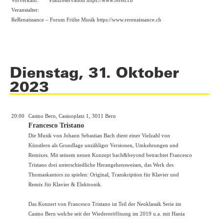
Veranstalter:
ReRenaissance – Forum Frühe Musik https://
www.rerenaissance.ch
Dienstag, 31. Oktober
2023
20:00
Casino Bern, Casinoplatz 1, 3011 Bern
Francesco Tristano
Die Musik von Johann Sebastian Bach dient einer Vielzahl von
Künstlern als Grundlage unzähliger Versionen, Umkehrungen und
Remixes. Mit seinem neuen Konzept bach&beyond betrachtet Francesco
Tristano drei unterschiedliche Herangehensweisen, das Werk des
Thomaskantors zu spielen: Original, Transkription für Klavier und
Remix für Klavier & Elektronik.
Das Konzert von Francesco Tristano ist Teil der Neoklassik Serie im
Casino Bern welche seit der Wiedereröffnung im 2019 u.a. mit Hania