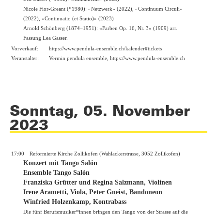
Nicole Fior-Greant (*1980): «Netzwerk» (2022), «Continuum Circuli»
(2022), «Continuatio (et Statio)» (2023)
Arnold Schönberg (1874–1951): «Farben Op. 16, Nr. 3» (1909) arr.
Fassung Lea Gasser.
Vorverkauf:
https://
www.pendula-ensemble.ch/kalender
#tickets
Veranstalter:
Vermin pendula ensemble, https://
www.pendula-ensemble.ch
Sonntag, 05. November
2023
17:00
Reformierte Kirche Zollikofen (Wahlackerstrasse, 3052 Zollikofen)
Konzert mit Tango Salón
Ensemble Tango Salón
Franziska Grütter und Regina Salzmann, Violinen
Irene Arametti, Viola, Peter Gneist, Bandoneon
Winfried Holzenkamp, Kontrabass
Die fünf Berufsmusiker*innen bringen den Tango von der Strasse auf die