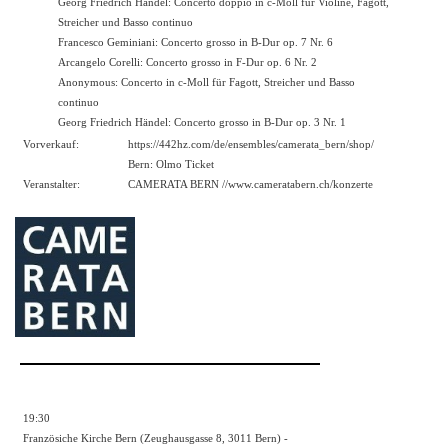
Georg Friedrich Händel: Concerto doppio in c-Moll für Violine, Fagott,
Streicher und Basso continuo
Francesco Geminiani: Concerto grosso in B-Dur op. 7 Nr. 6
Arcangelo Corelli: Concerto grosso in F-Dur op. 6 Nr. 2
Anonymous: Concerto in c-Moll für Fagott, Streicher und Basso
continuo
Georg Friedrich Händel: Concerto grosso in B-Dur op. 3 Nr. 1
Vorverkauf:
https://442hz.com/de/ensembles/camerata_bern/shop/
Bern: Olmo Ticket
Veranstalter:
CAMERATA BERN //
www.cameratabern.ch/konzerte
19:30
Französiche Kirche Bern (Zeughausgasse 8, 3011 Bern) -