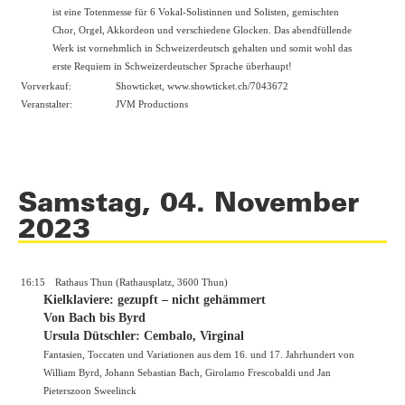
ist eine Totenmesse für 6 Vokal-Solistinnen und Solisten, gemischten
Chor, Orgel, Akkordeon und verschiedene Glocken. Das abendfüllende
Werk ist vornehmlich in Schweizerdeutsch gehalten und somit wohl das
erste Requiem in Schweizerdeutscher Sprache überhaupt!
Vorverkauf:
Showticket,
www.showticket.ch/7043672
Veranstalter:
JVM Productions
Samstag, 04. November
2023
16:15
Rathaus Thun (Rathausplatz, 3600 Thun)
Kielklaviere: gezupft – nicht gehämmert
Von Bach bis Byrd
Ursula Dütschler: Cembalo, Virginal
Fantasien, Toccaten und Variationen aus dem 16. und 17. Jahrhundert von
William Byrd, Johann Sebastian Bach, Girolamo Frescobaldi und Jan
Pieterszoon Sweelinck