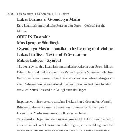
20:00
Casino Bern, Casinoplatz 1, 3011 Bern
Lukas Bärfuss & Gwendolyn Masin
Eine literarisch-musikalische Reise in den Osten - Cocktail für die
Musen.
ORIGIN Ensemble
Musikgruppe Söndörgö
Gwendolyn Masin – musikalische Leitung und Violine
Lukas Bärfüss – Text und Präsentation
Miklós Lukács – Zymbal
The Journey ist eine literarisch-musikalische Reise in den Osten. Minsk,
Odessa, Istanbul und Sarajevo. Die Route folgt den Menschen, die ihre
Heimat verlassen mussten. Ihre Lieder erzählen vom letzten Morgen im
alten Zuhause, vom ersten Abend in einem fremden Bett. Geschichten
aus alten Zeiten? Es sind die Neuigkeiten des Tages.
Inspiriert von ihrer osteuropäischen Herkunft und dem tiefen Wunsch,
Brücken zwischen Genres, Kulturen und Epochen zu bauen, greift
Gwendolyn Masin zusammen mit ihren ungarischen
Volksmusikkollegen und dem internationalen ORIGIN Ensemble tief in
die musikalischen Schatzkammern der Region, um eine Klanglandschaft
zu schaffen, die ureigenste Emotionen weckt – die Palette reicht von