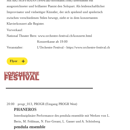
Mit AKI HOFFMANN (www.aki-hoffmann.com) übernimmt ein
ausgezeichneter und brillanter Pianist den Solopart. Als leidenschaftlicher
Improvisator und vielseitiger Künstler, der sich spielend und spielerisch
zwischen verschiedenen Stilen bewegt, zieht er in dem konzertanten
Klavierkonzert alle Register.
Vorverkauf:
National Theater Bern:
www.orchestre-festival.ch/konzerte.html
Konzertkasse ab 19:00
Veranstalter:
L'Orchestre Festival -
https://www.orchestre-festival.ch
Flyer
20:00
progr_013, PROGR (Eingang PROGR West)
PHANEROS
Interdisziplinäre Performance des pendula ensemble mit Werken von L.
Berio, M. Feldman, N. Fior-Greant, L. Gasser und A. Schönberg
pendula ensemble