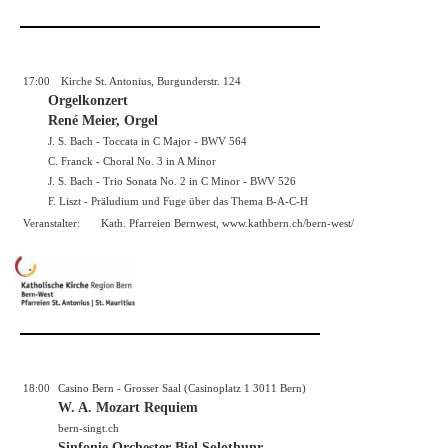
17:00
Kirche St. Antonius, Burgunderstr. 124
Orgelkonzert
René Meier, Orgel
J. S. Bach - Toccata in C Major - BWV 564
C. Franck - Choral No. 3 in A Minor
J. S. Bach - Trio Sonata No. 2 in C Minor - BWV 526
F. Liszt - Präludium und Fuge über das Thema B-A-C-H
Veranstalter:
Kath. Pfarreien Bernwest,
www.kathbern.ch/bern-west/
18:00
Casino Bern - Grosser Saal (Casinoplatz 1 3011 Bern)
W. A. Mozart Requiem
bern-singt.ch
Sinfonie Orchester Biel Solothunr