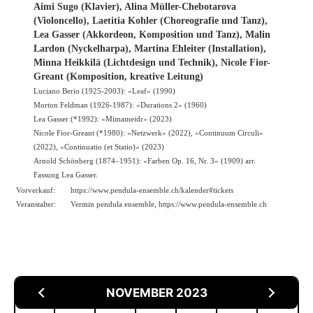
Aimi Sugo (Klavier), Alina Müller-Chebotarova
(Violoncello), Laetitia Kohler (Choreografie und Tanz),
Lea Gasser (Akkordeon, Komposition und Tanz), Malin
Lardon (Nyckelharpa), Martina Ehleiter (Installation),
Minna Heikkilä (Lichtdesign und Technik), Nicole Fior-
Greant (Komposition, kreative Leitung)
Luciano Berio (1925-2003): «Leaf» (1990)
Morton Feldman (1926-1987): «Durations 2» (1960)
Lea Gasser (*1992): «Mimameidr» (2023)
Nicole Fior-Greant (*1980): «Netzwerk» (2022), «Continuum Circuli»
(2022), «Continuatio (et Statio)» (2023)
Arnold Schönberg (1874–1951): «Farben Op. 16, Nr. 3» (1909) arr.
Fassung Lea Gasser.
Vorverkauf:
https://
www.pendula-ensemble.ch/kalender
#tickets
Veranstalter:
Vermin pendula ensemble, https://
www.pendula-ensemble.ch
NOVEMBER 2023