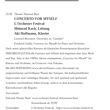
20:00
Theater National Bern
CONCERTO FOR MYSELF
L'Orchestre Festival
Meinrad Koch, Leitung
Aki Hoffmann, Klavier
Leonard Bernstein: Ouvertüre zu "Candide"
Friedrich Gulda: Concerto for Myself for Piano and Orchestra
Nach seiner glanzvollen Karriere als klassischer Konzertpianist überschritt
FRIEDRICH GULDA alle Grenzen und öffnete sich begeistert dem Jazz, Rock
und Pop. Sein in den 1980er Jahren entstandenes „Concerto for Myself“ für
Klavier und Orchester, ist Crossover vom Feinsten.
Mit AKI HOFFMANN (www.aki-hoffmann.com) übernimmt ein
ausgezeichneter und brillanter Pianist den Solopart. Als leidenschaftlicher
Improvisator und vielseitiger Künstler, der sich spielend und spielerisch
zwischen verschiedenen Stilen bewegt, zieht er in dem konzertanten
Klavierkonzert alle Register.
Vorverkauf:
National Theater Bern:
www.orchestre-festival.ch/konzerte.html
Konzertkasse ab 19:00
Veranstalter:
L'Orchestre Festival -
https://www.orchestre-festival.ch