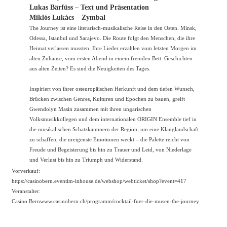
Lukas Bärfüss – Text und Präsentation
Miklós Lukács – Zymbal
The Journey ist eine literarisch-musikalische Reise in den Osten. Minsk,
Odessa, Istanbul und Sarajevo. Die Route folgt den Menschen, die ihre
Heimat verlassen mussten. Ihre Lieder erzählen vom letzten Morgen im
alten Zuhause, vom ersten Abend in einem fremden Bett. Geschichten
aus alten Zeiten? Es sind die Neuigkeiten des Tages.
Inspiriert von ihrer osteuropäischen Herkunft und dem tiefen Wunsch,
Brücken zwischen Genres, Kulturen und Epochen zu bauen, greift
Gwendolyn Masin zusammen mit ihren ungarischen
Volksmusikkollegen und dem internationalen ORIGIN Ensemble tief in
die musikalischen Schatzkammern der Region, um eine Klanglandschaft
zu schaffen, die ureigenste Emotionen weckt – die Palette reicht von
Freude und Begeisterung bis hin zu Trauer und Leid, von Niederlage
und Verlust bis hin zu Triumph und Widerstand.
Vorverkauf:
https://casinobern.eventim-inhouse.de/webshop/webticket/shop?event=417
Veranstalter:
Casino Bern
www.casinobern.ch/programm/cocktail-fuer-die-musen-the-journey