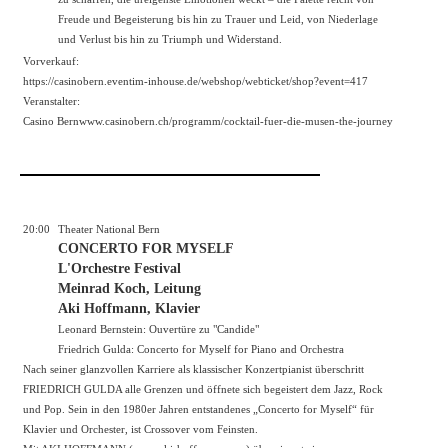
Freude und Begeisterung bis hin zu Trauer und Leid, von Niederlage
und Verlust bis hin zu Triumph und Widerstand.
Vorverkauf:
https://casinobern.eventim-inhouse.de/webshop/webticket/shop?event=417
Veranstalter:
Casino Bern
www.casinobern.ch/programm/cocktail-fuer-die-musen-the-journey
20:00
Theater National Bern
CONCERTO FOR MYSELF
L'Orchestre Festival
Meinrad Koch, Leitung
Aki Hoffmann, Klavier
Leonard Bernstein: Ouvertüre zu "Candide"
Friedrich Gulda: Concerto for Myself for Piano and Orchestra
Nach seiner glanzvollen Karriere als klassischer Konzertpianist überschritt
FRIEDRICH GULDA alle Grenzen und öffnete sich begeistert dem Jazz, Rock
und Pop. Sein in den 1980er Jahren entstandenes „Concerto for Myself“ für
Klavier und Orchester, ist Crossover vom Feinsten.