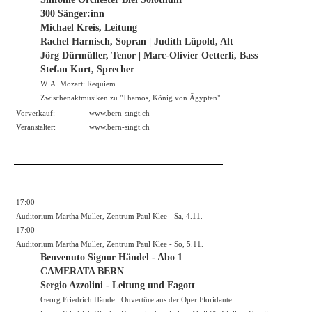
300 Sänger:inn
Michael Kreis, Leitung
Rachel Harnisch, Sopran | Judith Lüpold, Alt
Jörg Dürmüller, Tenor | Marc-Olivier Oetterli, Bass
Stefan Kurt, Sprecher
W. A. Mozart: Requiem
Zwischenaktmusiken zu "Thamos, König von Ägypten"
Vorverkauf:
www.bern-singt.ch
Veranstalter:
www.bern-singt.ch
17:00
Auditorium Martha Müller, Zentrum Paul Klee - Sa, 4.11.
17:00
Auditorium Martha Müller, Zentrum Paul Klee - So, 5.11.
Benvenuto Signor Händel - Abo 1
CAMERATA BERN
Sergio Azzolini - Leitung und Fagott
Georg Friedrich Händel: Ouvertüre aus der Oper Floridante