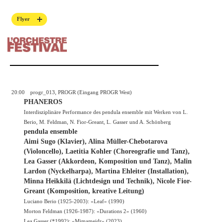
Flyer
20:00
progr_013, PROGR (Eingang PROGR West)
PHANEROS
Interdisziplinäre Performance des pendula ensemble mit Werken von L.
Berio, M. Feldman, N. Fior-Greant, L. Gasser und A. Schönberg
pendula ensemble
Aimi Sugo (Klavier), Alina Müller-Chebotarova
(Violoncello), Laetitia Kohler (Choreografie und Tanz),
Lea Gasser (Akkordeon, Komposition und Tanz), Malin
Lardon (Nyckelharpa), Martina Ehleiter (Installation),
Minna Heikkilä (Lichtdesign und Technik), Nicole Fior-
Greant (Komposition, kreative Leitung)
Luciano Berio (1925-2003): «Leaf» (1990)
Morton Feldman (1926-1987): «Durations 2» (1960)
Lea Gasser (*1992): «Mimameidr» (2023)