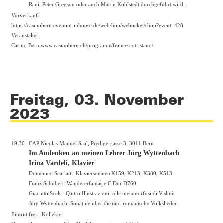
Rani, Peter Gregson oder auch Martin Kohlstedt durchgeführt wird.
Vorverkauf:
https://casinobern.eventim-inhouse.de/webshop/webticket/shop?event=428
Veranstalter:
Casino Bern
www.casinobern.ch/programm/francescotristano/
Freitag, 03. November
2023
19:30
CAP Nicolas Manuel Saal, Predigergasse 3, 3011 Bern
Im Andenken an meinen Lehrer Jürg Wyttenbach
Irina Vardeli, Klavier
Domenico Scarlatti: Klaviersonaten K159, K213, K380, K513
Franz Schubert: Wandererfantasie C-Dur D760
Giacinto Scelsi: Qattro Illustrazioni sulle metamorfosi di Vishnù
Jürg Wyttenbach: Sonatine über die räto-romanische Volkslieder
Eintritt frei - Kollekte