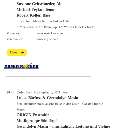
Susanne Gritschneder, Alt
Michael Feyfar, Tenor
Robert Koller, Bass
F. Schubert: Messe Nr. 5 in As-Dur D 678
F. Mendelssohn: 42. Psalm, op. 42 "Wie der Hirsch schreit"
Vorverkauf:
www.seetickets.com
Veranstalter:
www.orpheus.ch
Flyer
20:00
Casino Bern, Casinoplatz 1, 3011 Bern
Lukas Bärfuss & Gwendolyn Masin
Eine literarisch-musikalische Reise in den Osten - Cocktail für die
Musen.
ORIGIN Ensemble
Musikgruppe Söndörgö
Gwendolyn Masin – musikalische Leitung und Violine