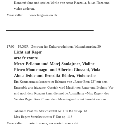
Konzertbühne und spielen Werke von Astor Piazzolla, Julian Plaza und
vielen anderen.
Veranstalter:
www.tango-salon.ch
17:00
PROGR - Zentrum für Kulturproduktion, Waisenhausplatz 30
Licht auf Reger
arte frizzante
Meret Pellaton und Matej Sonlajtner, Violine
Pietro Montemagni und Alberico Giussani, Viola
Alma Tedde und Benedikt Böhlen, Violoncello
Ein Kammermusikkonzert im Rahmen von „Reger Bern 23“ mit dem
Ensemble arte frizzante. Gespielt wird Musik von Reger und Brahms. Vor
und nach dem Konzert kann die mobile Ausstellung «Max Reger» des
Vereins Reger Bern 23 und dem Max-Reger-Institut besucht werden.
Johannes Brahms: Streichsextett Nr. 1 in B-Dur op. 18
Max Reger: Streichsextett in F-Dur op. 118
Veranstalter:
arte frizzante,
www.artefrizzante.ch/