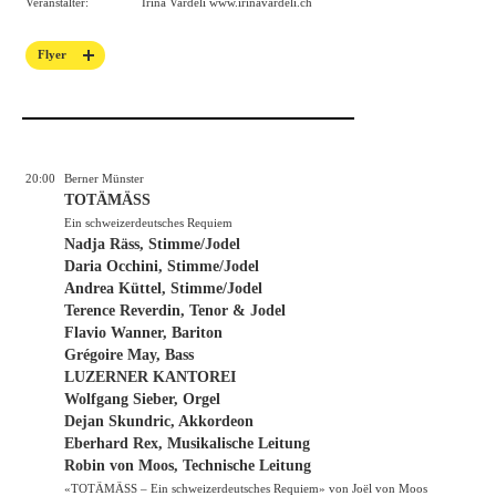
Veranstalter:
Irina Vardeli
www.irinavardeli.ch
Flyer
20:00
Berner Münster
TOTÄMÄSS
Ein schweizerdeutsches Requiem
Nadja Räss, Stimme/Jodel
Daria Occhini, Stimme/Jodel
Andrea Küttel, Stimme/Jodel
Terence Reverdin, Tenor & Jodel
Flavio Wanner, Bariton
Grégoire May, Bass
LUZERNER KANTOREI
Wolfgang Sieber, Orgel
Dejan Skundric, Akkordeon
Eberhard Rex, Musikalische Leitung
Robin von Moos, Technische Leitung
«TOTÄMÄSS – Ein schweizerdeutsches Requiem» von Joël von Moos