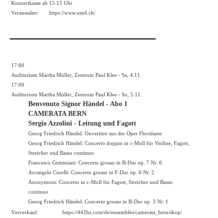
Konzertkasse ab 15.15 Uhr
Veranstalter:
https://
www.um4.ch/
17:00
Auditorium Martha Müller, Zentrum Paul Klee - Sa, 4.11.
17:00
Auditorium Martha Müller, Zentrum Paul Klee - So, 5.11.
Benvenuto Signor Händel - Abo 1
CAMERATA BERN
Sergio Azzolini - Leitung und Fagott
Georg Friedrich Händel: Ouvertüre aus der Oper Floridante
Georg Friedrich Händel: Concerto doppio in c-Moll für Violine, Fagott,
Streicher und Basso continuo
Francesco Geminiani: Concerto grosso in B-Dur op. 7 Nr. 6
Arcangelo Corelli: Concerto grosso in F-Dur op. 6 Nr. 2
Anonymous: Concerto in c-Moll für Fagott, Streicher und Basso
continuo
Georg Friedrich Händel: Concerto grosso in B-Dur op. 3 Nr. 1
Vorverkauf:
https://442hz.com/de/ensembles/camerata_bern/shop/