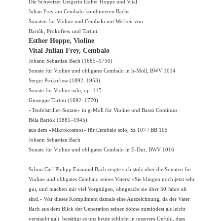
Die Schweizer Geigerin Esther Hoppe und Vital
Julian Frey am Cembalo kombinieren Bachs
Sonaten für Violine und Cembalo mit Werken von
Bartók, Prokofiew und Tartini.
Esther Hoppe, Violine
Vital Julian Frey, Cembalo
Johann Sebastian Bach (1685–1750)
Sonate für Violine und obligates Cembalo in h-Moll, BWV 1014
Sergei Prokofiew (1892–1953)
Sonate für Violine solo, op. 115
Giuseppe Tartini (1692–1770)
«Teufelstriller-Sonate» in g-Moll für Violine und Basso Continuo
Béla Bartók (1881–1945)
aus dem «Mikrokosmos» für Cembalo solo, Sz 107 / BB 105
Johann Sebastian Bach
Sonate für Violine und obligates Cembalo in E-Dur, BWV 1016
Schon Carl Philipp Emanuel Bach zeigte sich stolz über die Sonaten für
Violine und obligates Cembalo seines Vaters: «Sie klingen noch jetzt sehr
gut, und machen mir viel Vergnügen, ohngeacht sie über 50 Jahre alt
sind.» War dieses Kompliment damals eine Auszeichnung, da der Vater
Bach aus dem Blick der Generation seiner Söhne zumindest als leicht
verstaubt galt, bestätigt es uns heute schlicht in unserem Gefühl, dass