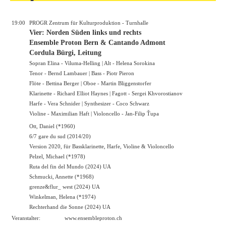
19:00
PROGR Zentrum für Kulturproduktion - Turnhalle
Vier: Norden Süden links und rechts
Ensemble Proton Bern & Cantando Admont
Cordula Bürgi, Leitung
Sopran Elina - Viluma-Helling | Alt - Helena Sorokina
Tenor - Bernd Lambauer | Bass - Piotr Pieron
Flöte - Bettina Berger | Oboe - Martin Bliggenstorfer
Klarinette - Richard Elliot Haynes | Fagott - Sergei Khvorostianov
Harfe - Vera Schnider | Synthesizer - Coco Schwarz
Violine - Maximilian Haft | Violoncello - Jan-Filip Ťupa
Ott, Daniel (*1960)
6/7 gare du sud (2014/20)
Version 2020, für Bassklarinette, Harfe, Violine & Violoncello
Pelzel, Michael (*1978)
Ruta del fin del Mundo (2024) UA
Schmucki, Annette (*1968)
grenze&flur_ west (2024) UA
Winkelman, Helena (*1974)
Rechterhand die Sonne (2024) UA
Veranstalter:
www.ensembleproton.ch