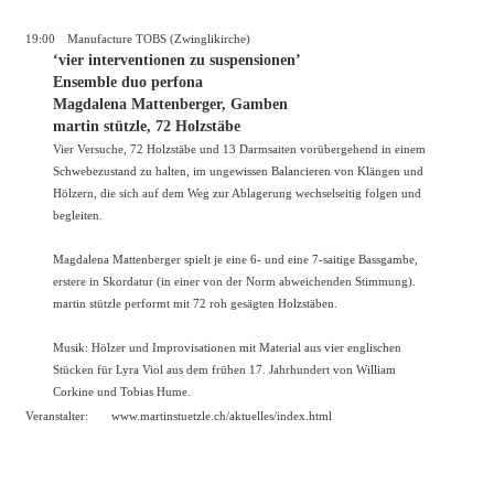
19:00
Manufacture TOBS (Zwinglikirche)
‘vier interventionen zu suspensionen’
Ensemble duo perfona
Magdalena Mattenberger, Gamben
martin stützle, 72 Holzstäbe
Vier Versuche, 72 Holzstäbe und 13 Darmsaiten vorübergehend in einem
Schwebezustand zu halten, im ungewissen Balancieren von Klängen und
Hölzern, die sich auf dem Weg zur Ablagerung wechselseitig folgen und
begleiten.
Magdalena Mattenberger spielt je eine 6- und eine 7-saitige Bassgambe,
erstere in Skordatur (in einer von der Norm abweichenden Stimmung).
martin stützle performt mit 72 roh gesägten Holzstäben.
Musik: Hölzer und Improvisationen mit Material aus vier englischen
Stücken für Lyra Viol aus dem frühen 17. Jahrhundert von William
Corkine und Tobias Hume.
Veranstalter:
www.martinstuetzle.ch/aktuelles/index.html