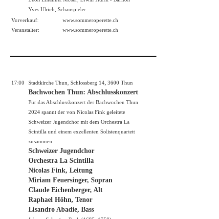
Yves Ulrich, Schauspieler
Vorverkauf:
www.sommeroperette.ch
Veranstalter:
www.sommeroperette.ch
17:00
Stadtkirche Thun, Schlossberg 14, 3600 Thun
Bachwochen Thun: Abschlusskonzert
Für das Abschlusskonzert der Bachwochen Thun
2024 spannt der von Nicolas Fink geleitete
Schweizer Jugendchor mit dem Orchestra La
Scintilla und einem exzellenten Solistenquartett
zusammen.
Schweizer Jugendchor
Orchestra La Scintilla
Nicolas Fink, Leitung
Miriam Feuersinger, Sopran
Claude Eichenberger, Alt
Raphael Höhn, Tenor
Lisandro Abadie, Bass