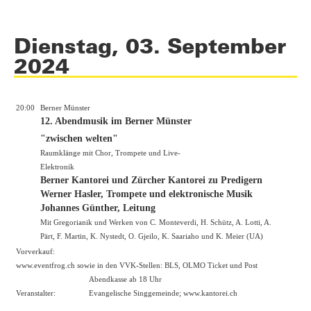
Dienstag, 03. September
2024
20:00
Berner Münster
12. Abendmusik im Berner Münster
"zwischen welten"
Raumklänge mit Chor, Trompete und Live-
Elektronik
Berner Kantorei und Zürcher Kantorei zu Predigern
Werner Hasler, Trompete und elektronische Musik
Johannes Günther, Leitung
Mit Gregorianik und Werken von C. Monteverdi, H. Schütz, A. Lotti, A.
Pärt, F. Martin, K. Nystedt, O. Gjeilo, K. Saariaho und K. Meier (UA)
Vorverkauf:
www.eventfrog.ch
sowie in den VVK-Stellen: BLS, OLMO Ticket und Post
Abendkasse ab 18 Uhr
Veranstalter:
Evangelische Singgemeinde;
www.kantorei.ch