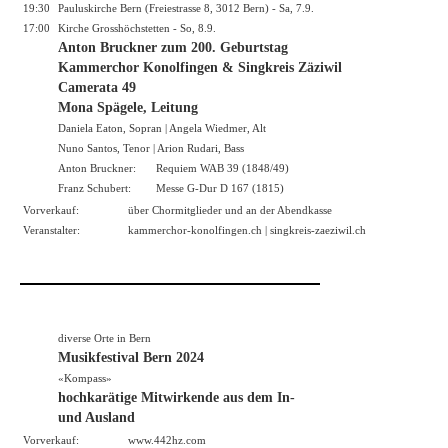
19:30
Pauluskirche Bern (Freiestrasse 8, 3012 Bern) - Sa, 7.9.
17:00
Kirche Grosshöchstetten - So, 8.9.
Anton Bruckner zum 200. Geburtstag
Kammerchor Konolfingen & Singkreis Zäziwil
Camerata 49
Mona Spägele, Leitung
Daniela Eaton, Sopran | Angela Wiedmer, Alt
Nuno Santos, Tenor | Arion Rudari, Bass
Anton Bruckner:
Requiem WAB 39 (1848/49)
Franz Schubert:
Messe G-Dur D 167 (1815)
Vorverkauf:
über Chormitglieder und an der Abendkasse
Veranstalter:
kammerchor-konolfingen.ch
|
singkreis-zaeziwil.ch
diverse Orte in Bern
Musikfestival Bern 2024
«Kompass»
hochkarätige Mitwirkende aus dem In-
und Ausland
Vorverkauf:
www.442hz.com