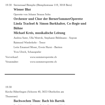
19:30
Sternensaal Bümpliz (Bümplizstrasse 119, 3018 Bern)
Wiener Blut
Operette von Johann Strauss Sohn
Orchester und Chor der BernerSommerOperette
Linda Trachsel & Simon Burkhalter, Co-Regie und
Bühne
Michael Kreis, musikalische Leitung
Andrea Suter, Ulla Westvik, Stephanie Bühlmann - Sopran
Raimund Wiederkehr - Tenor
León Emanuel Moser, Erwin Hurni - Bariton
Yves Ulrich, Schauspieler
Vorverkauf:
www.sommeroperette.ch
Veranstalter:
www.sommeroperette.ch
19:30
Kirche Hilterfingen (Schoren 40, 3653 Oberhofen am
Thunersee)
Bachwochen Thun: Bach bis Bartók