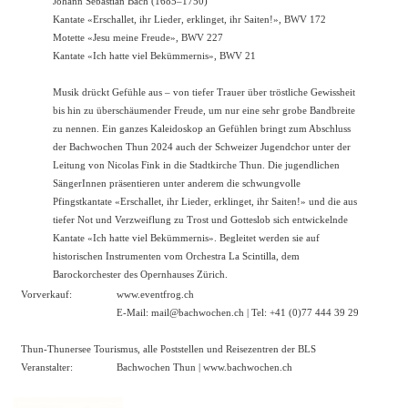
Johann Sebastian Bach (1685–1750)
Kantate «Erschallet, ihr Lieder, erklinget, ihr Saiten!», BWV 172
Motette «Jesu meine Freude», BWV 227
Kantate «Ich hatte viel Bekümmernis», BWV 21
Musik drückt Gefühle aus – von tiefer Trauer über tröstliche Gewissheit
bis hin zu überschäumender Freude, um nur eine sehr grobe Bandbreite
zu nennen. Ein ganzes Kaleidoskop an Gefühlen bringt zum Abschluss
der Bachwochen Thun 2024 auch der Schweizer Jugendchor unter der
Leitung von Nicolas Fink in die Stadtkirche Thun. Die jugendlichen
SängerInnen präsentieren unter anderem die schwungvolle
Pfingstkantate «Erschallet, ihr Lieder, erklinget, ihr Saiten!» und die aus
tiefer Not und Verzweiflung zu Trost und Gotteslob sich entwickelnde
Kantate «Ich hatte viel Bekümmernis». Begleitet werden sie auf
historischen Instrumenten vom Orchestra La Scintilla, dem
Barockorchester des Opernhauses Zürich.
Vorverkauf:
www.eventfrog.ch
E-Mail: mail@bachwochen.ch | Tel: +41 (0)77 444 39 29
Thun-Thunersee Tourismus, alle Poststellen und Reisezentren der BLS
Veranstalter:
Bachwochen Thun |
www.bachwochen.ch