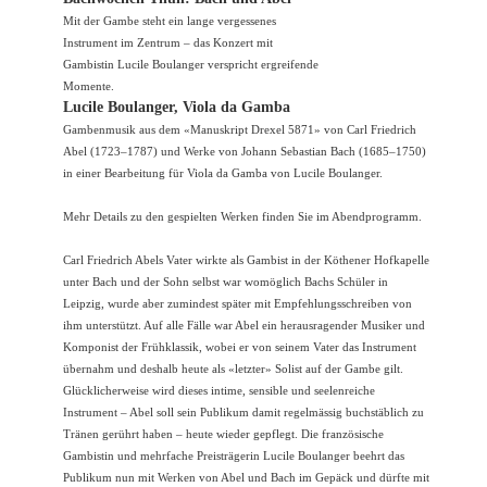
Mit der Gambe steht ein lange vergessenes
Instrument im Zentrum – das Konzert mit
Gambistin Lucile Boulanger verspricht ergreifende
Momente.
Lucile Boulanger, Viola da Gamba
Gambenmusik aus dem «Manuskript Drexel 5871» von Carl Friedrich
Abel (1723–1787) und Werke von Johann Sebastian Bach (1685–1750)
in einer Bearbeitung für Viola da Gamba von Lucile Boulanger.
Mehr Details zu den gespielten Werken finden Sie im Abendprogramm.
Carl Friedrich Abels Vater wirkte als Gambist in der Köthener Hofkapelle
unter Bach und der Sohn selbst war womöglich Bachs Schüler in
Leipzig, wurde aber zumindest später mit Empfehlungsschreiben von
ihm unterstützt. Auf alle Fälle war Abel ein herausragender Musiker und
Komponist der Frühklassik, wobei er von seinem Vater das Instrument
übernahm und deshalb heute als «letzter» Solist auf der Gambe gilt.
Glücklicherweise wird dieses intime, sensible und seelenreiche
Instrument – Abel soll sein Publikum damit regelmässig buchstäblich zu
Tränen gerührt haben – heute wieder gepflegt. Die französische
Gambistin und mehrfache Preisträgerin Lucile Boulanger beehrt das
Publikum nun mit Werken von Abel und Bach im Gepäck und dürfte mit