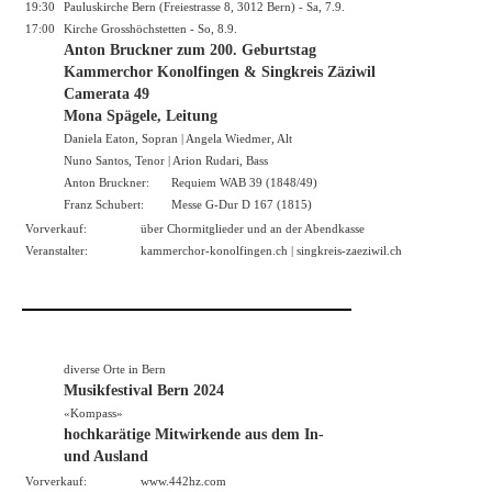
19:30
Pauluskirche Bern (Freiestrasse 8, 3012 Bern) - Sa, 7.9.
17:00
Kirche Grosshöchstetten - So, 8.9.
Anton Bruckner zum 200. Geburtstag
Kammerchor Konolfingen & Singkreis Zäziwil
Camerata 49
Mona Spägele, Leitung
Daniela Eaton, Sopran | Angela Wiedmer, Alt
Nuno Santos, Tenor | Arion Rudari, Bass
Anton Bruckner:
Requiem WAB 39 (1848/49)
Franz Schubert:
Messe G-Dur D 167 (1815)
Vorverkauf:
über Chormitglieder und an der Abendkasse
Veranstalter:
kammerchor-konolfingen.ch
|
singkreis-zaeziwil.ch
diverse Orte in Bern
Musikfestival Bern 2024
«Kompass»
hochkarätige Mitwirkende aus dem In-
und Ausland
Vorverkauf:
www.442hz.com