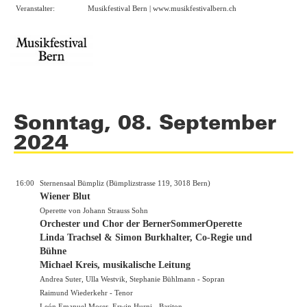
Veranstalter:
Musikfestival Bern |
www.musikfestivalbern.ch
Sonntag, 08. September
2024
16:00
Sternensaal Bümpliz (Bümplizstrasse 119, 3018 Bern)
Wiener Blut
Operette von Johann Strauss Sohn
Orchester und Chor der BernerSommerOperette
Linda Trachsel & Simon Burkhalter, Co-Regie und
Bühne
Michael Kreis, musikalische Leitung
Andrea Suter, Ulla Westvik, Stephanie Bühlmann - Sopran
Raimund Wiederkehr - Tenor
León Emanuel Moser, Erwin Hurni - Bariton