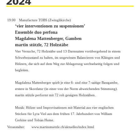
2024
19:00
Manufacture TOBS (Zwinglikirche)
‘vier interventionen zu suspensionen’
Ensemble duo perfona
Magdalena Mattenberger, Gamben
martin stützle, 72 Holzstäbe
Vier Versuche, 72 Holzstäbe und 13 Darmsaiten vorübergehend in einem
Schwebezustand zu halten, im ungewissen Balancieren von Klängen und
Hölzern, die sich auf dem Weg zur Ablagerung wechselseitig folgen und
begleiten.
Magdalena Mattenberger spielt je eine 6- und eine 7-saitige Bassgambe,
erstere in Skordatur (in einer von der Norm abweichenden Stimmung).
martin stützle performt mit 72 roh gesägten Holzstäben.
Musik: Hölzer und Improvisationen mit Material aus vier englischen
Stücken für Lyra Viol aus dem frühen 17. Jahrhundert von William
Corkine und Tobias Hume.
Veranstalter:
www.martinstuetzle.ch/aktuelles/index.html