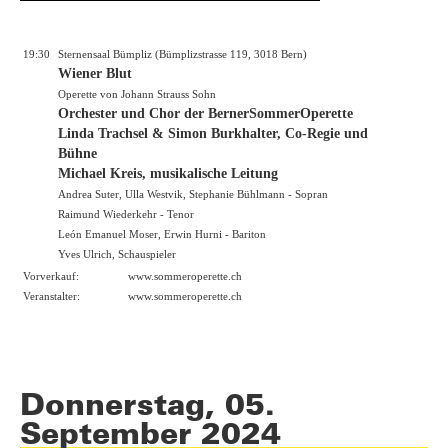
19:30
Sternensaal Bümpliz (Bümplizstrasse 119, 3018 Bern)
Wiener Blut
Operette von Johann Strauss Sohn
Orchester und Chor der BernerSommerOperette
Linda Trachsel & Simon Burkhalter, Co-Regie und
Bühne
Michael Kreis, musikalische Leitung
Andrea Suter, Ulla Westvik, Stephanie Bühlmann - Sopran
Raimund Wiederkehr - Tenor
León Emanuel Moser, Erwin Hurni - Bariton
Yves Ulrich, Schauspieler
Vorverkauf:
www.sommeroperette.ch
Veranstalter:
www.sommeroperette.ch
Donnerstag, 05.
September 2024