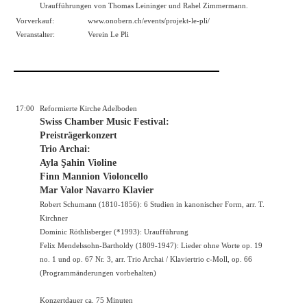
Uraufführungen von Thomas Leininger und Rahel Zimmermann.
Vorverkauf:
www.onobern.ch/events/projekt
-le-pli/
Veranstalter:
Verein Le Pli
17:00
Reformierte Kirche Adelboden
Swiss Chamber Music Festival:
Preisträgerkonzert
Trio Archai:
Ayla Şahin Violine
Finn Mannion Violoncello
Mar Valor Navarro Klavier
Robert Schumann (1810-1856): 6 Studien in kanonischer Form, arr. T.
Kirchner
Dominic Röthlisberger (*1993): Uraufführung
Felix Mendelssohn-Bartholdy (1809-1947): Lieder ohne Worte op. 19
no. 1 und op. 67 Nr. 3, arr. Trio Archai / Klaviertrio c-Moll, op. 66
(Programmänderungen vorbehalten)
Konzertdauer ca. 75 Minuten