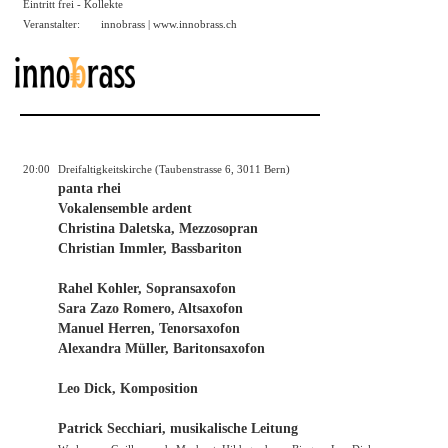
Eintritt frei - Kollekte
Veranstalter:
innobrass |
www.innobrass.ch
20:00
Dreifaltigkeitskirche (Taubenstrasse 6, 3011 Bern)
panta rhei
Vokalensemble ardent
Christina Daletska, Mezzosopran
Christian Immler, Bassbariton
Rahel Kohler, Sopransaxofon
Sara Zazo Romero, Altsaxofon
Manuel Herren, Tenorsaxofon
Alexandra Müller, Baritonsaxofon
Leo Dick, Komposition
Patrick Secchiari, musikalische Leitung