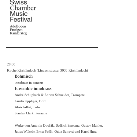
20:00
Kirche Kirchlindach (Lindachstrasse, 3038 Kirchlindach)
Böhmisch
innobrass in concert
Ensemble innobrass
André Schüpbach & Adrian Schneider, Trompete
Fausto Oppliger, Horn
Aloïs Jolliet, Tuba
Stanley Clark, Posaune
Werke von Antonín Dvořák, Bedřich Smetana, Gustav Mahler,
Julius Wilhelm Ernst Fučík, Otilie Suková und Karel Husa.