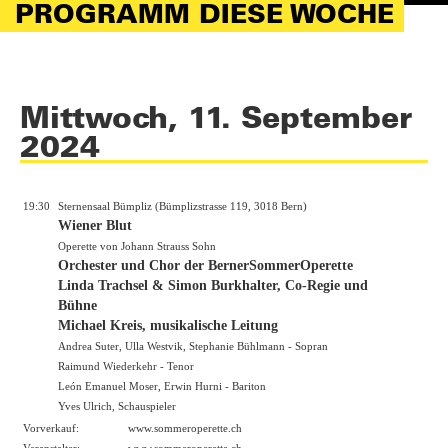
PROGRAMM DIESE WOCHE
Mittwoch, 11. September
2024
19:30
Sternensaal Bümpliz (Bümplizstrasse 119, 3018 Bern)
Wiener Blut
Operette von Johann Strauss Sohn
Orchester und Chor der BernerSommerOperette
Linda Trachsel & Simon Burkhalter, Co-Regie und
Bühne
Michael Kreis, musikalische Leitung
Andrea Suter, Ulla Westvik, Stephanie Bühlmann - Sopran
Raimund Wiederkehr - Tenor
León Emanuel Moser, Erwin Hurni - Bariton
Yves Ulrich, Schauspieler
Vorverkauf:
www.sommeroperette.ch
Veranstalter:
www.sommeroperette.ch