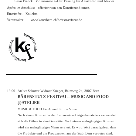
César Franck : Violinsonate A-Dur. Fassung für Altsaxofon und Klavier
Apéro im Anschluss - offeriert von den Konsifreund:innen.
Eintritt frei - Kollekte.
Veranstalter:
www.konsibern.ch/de/extras/freunde
19:00
Atelier Schutter Widmer Krieger, Balmweg 24, 3007 Bern
BÄRENSTUTZ FESTIVAL - MUSIC AND FOOD
@ATELIER
MUSIC & FOOD Ein Abend für die Sinne.
Nach einem Konzert in der Kulisse eines Geigenbauateliers verwandelt
sich die Bühne in eine Gaststätte. Nach einem mehrgängigen Konzert
wird ein mehrgängiges Menu serviert. Es wird Wert daraufgelegt, dass
die Produkte und die Produzenten aus der Stadt Bern vertreten sind.