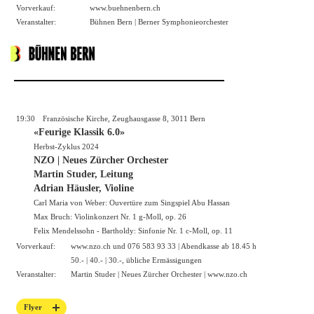
Vorverkauf:
www.buehnenbern.ch
Veranstalter:
Bühnen Bern | Berner Symphonieorchester
19:30
Französische Kirche, Zeughausgasse 8, 3011 Bern
«Feurige Klassik 6.0»
Herbst-Zyklus 2024
NZO | Neues Zürcher Orchester
Martin Studer, Leitung
Adrian Häusler, Violine
Carl Maria von Weber: Ouvertüre zum Singspiel Abu Hassan
Max Bruch: Violinkonzert Nr. 1 g-Moll, op. 26
Felix Mendelssohn - Bartholdy: Sinfonie Nr. 1 c-Moll, op. 11
Vorverkauf:
www.nzo.ch
und 076 583 93 33 | Abendkasse ab 18.45 h
50.- | 40.- | 30.-, übliche Ermässigungen
Veranstalter:
Martin Studer | Neues Zürcher Orchester |
www.nzo.ch
Flyer