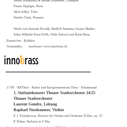
André Schüpbach & Adrian Schneider, Trompete
Fausto Oppliger, Horn
Aloïs Jolliet, Tuba
Stanley Clark, Posaune
Werke von Antonín Dvořák, Bedřich Smetana, Gustav Mahler,
Julius Wilhelm Ernst Fučík, Otilie Suková und Karel Husa.
Eintritt frei - Kollekte
Veranstalter:
innobrass |
www.innobrass.ch
17:00
KKThun - Kultur und Kongresszentrum Thun - Schadausaal
1. Sinfoniekonzert Thuner Stadtorchester 24/25
Thuner Stadtorchester
Laurent Gendre, Leitung
Raphael Nussbaumer, Violine
P. I. Tschaikowsy: Konzert für Violine und Orchester D-Dur, op. 25
P. Dukas: Sinfonie in C-Dur