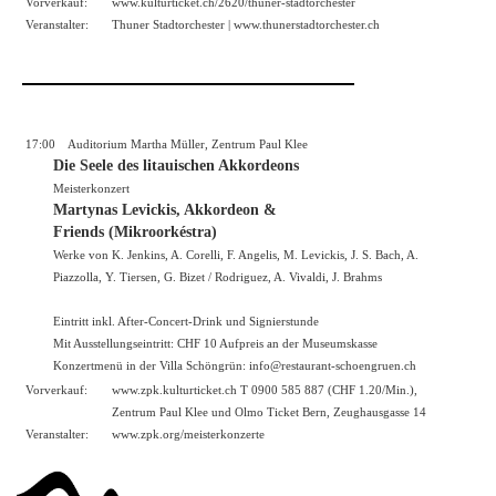
Vorverkauf:
www.kulturticket.ch/2620/thuner-stadtorchester
Veranstalter:
Thuner Stadtorchester |
www.thunerstadtorchester.ch
17:00
Auditorium Martha Müller, Zentrum Paul Klee
Die Seele des litauischen Akkordeons
Meisterkonzert
Martynas Levickis, Akkordeon &
Friends (Mikroorkéstra)
Werke von K. Jenkins, A. Corelli, F. Angelis, M. Levickis, J. S. Bach, A.
Piazzolla, Y. Tiersen, G. Bizet / Rodriguez, A. Vivaldi, J. Brahms
Eintritt inkl. After-Concert-Drink und Signierstunde
Mit Ausstellungseintritt: CHF 10 Aufpreis an der Museumskasse
Konzertmenü in der Villa Schöngrün: info@restaurant-schoengruen.ch
Vorverkauf:
www.zpk.kulturticket.ch
T 0900 585 887 (CHF 1.20/Min.),
Zentrum Paul Klee und Olmo Ticket Bern, Zeughausgasse 14
Veranstalter:
www.zpk.org/meisterkonzerte