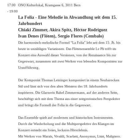
17:00
ONO Kulturlokal, Kramgasse 6, 3011 Bern
- 19:00
La Folia - Eine Melodie in Abwandlung seit dem 15.
Jahrhundert
Chiaki Zimmer, Akira Spitz, Hèctor Rodríguez
Ivan Denes (Flöten), Sergio Flores (Cembalo)
Die harmonisch-melodische Formel “La Folia” lebt seit dem 15. Jh. bis
heute in unzähligen Variationen. Das Flötenensemble Le Pli trifft im
Konzert eine Auswahl dieser Versionen, von der Renaissance bis zur
Gegenwart, zusammen mit zwei Werken von lebenden Komponisten zur
Uraufführung.
Der Komponist Thomas Leininger komponiert in einem Neubarocken
Stil und lässt sich von den alten Meistern des 18. Jahrhunderts
inspirieren. Die Glarnerin Rahel Zimmermann, auf der anderen Seite,
beschäftigt sich mit dem Thema aus einer zeitgenössischen Perspektive
und bringt die Formell der Folia in die Gegenwart.
Das Ensemble spielt auf modernen und historischen Instrumenten.
Durch die Wiederholung und die Multiperspektive des Klanges im
Konzert entsteht ein freies, lockeres Hörerlebnis.
Mit Werken von Marais, Vivaldi, Scarlatti, Anonymus, Liszt, Malipiero.