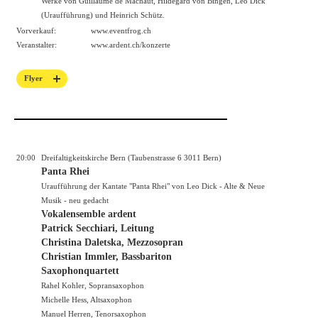
Werke von Guillaume de Machaut, Hildegard von Bingen, Leo Dick
(Uraufführung) und Heinrich Schütz.
Vorverkauf:
www.eventfrog.ch
Veranstalter:
www.ardent.ch/konzerte
Flyer
20:00
Dreifaltigkeitskirche Bern (Taubenstrasse 6 3011 Bern)
Panta Rhei
Uraufführung der Kantate "Panta Rhei" von Leo Dick - Alte & Neue
Musik - neu gedacht
Vokalensemble ardent
Patrick Secchiari, Leitung
Christina Daletska, Mezzosopran
Christian Immler, Bassbariton
Saxophonquartett
Rahel Kohler, Sopransaxophon
Michelle Hess, Altsaxophon
Manuel Herren, Tenorsaxophon