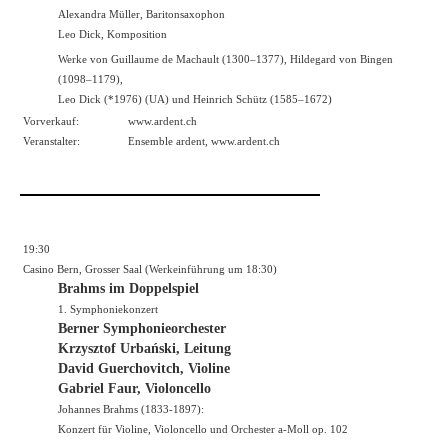
Alexandra Müller, Baritonsaxophon
Leo Dick, Komposition
Werke von Guillaume de Machault (1300–1377), Hildegard von Bingen
(1098–1179),
Leo Dick (*1976) (UA) und Heinrich Schütz (1585–1672)
Vorverkauf:
www.ardent.ch
Veranstalter:
Ensemble ardent,
www.ardent.ch
19:30
Casino Bern, Grosser Saal (Werkeinführung um 18:30)
Brahms im Doppelspiel
1. Symphoniekonzert
Berner Symphonieorchester
Krzysztof Urbański, Leitung
David Guerchovitch, Violine
Gabriel Faur, Violoncello
Johannes Brahms (1833-1897):
Konzert für Violine, Violoncello und Orchester a-Moll op. 102