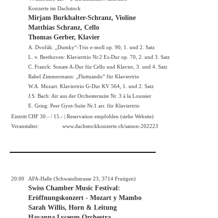
Konzerte im Dachstock
Mirjam Burkhalter-Schranz, Violine
Matthias Schranz, Cello
Thomas Gerber, Klavier
A. Dvořák: „Dumky“-Trio e-moll op. 90, 1. und 2. Satz
L. v. Beethoven: Klaviertrio Nr.2 Es-Dur op. 70, 2. und 3. Satz
C. Franck: Sonate A-Dur für Cello und Klavier, 3. und 4. Satz
Rahel Zimmermann: „Fluttuando“ für Klaviertrio
W.A. Mozart: Klaviertrio G-Dur KV 564, 1. und 2. Satz
J.S. Bach: Air aus der Orchestersuite Nr. 3 à la Loussier
E. Grieg: Peer Gynt-Suite Nr.1 arr. für Klaviertrio
Eintritt CHF 30.- / 15.- | Reservation empfohlen (siehe Website)
Veranstalter:
www.dachstockkonzerte.ch/saison-202223
20:00
AFA-Halle (Schwandistrasse 23, 3714 Frutigen)
Swiss Chamber Music Festival:
Eröffnungskonzert - Mozart y Mambo
Sarah Willis, Horn & Leitung
Havanna Lyceum Orchestra