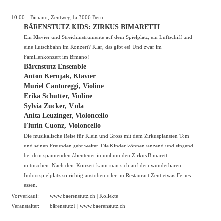
10:00
Bimano, Zentweg 1a 3006 Bern
BÄRENSTUTZ KIDS: ZIRKUS BIMARETTI
Ein Klavier und Streichinstrumente auf dem Spielplatz, ein Luftschiff und
eine Rutschbahn im Konzert? Klar, das gibt es! Und zwar im
Familienkonzert im Bimano!
Bärenstutz Ensemble
Anton Kernjak, Klavier
Muriel Cantoreggi, Violine
Erika Schutter, Violine
Sylvia Zucker, Viola
Anita Leuzinger, Violoncello
Flurin Cuonz, Violoncello
Die musikalische Reise für Klein und Gross mit dem Zirkuspiansten Tom
und seinen Freunden geht weiter. Die Kinder können tanzend und singend
bei dem spannenden Abenteuer in und um den Zirkus Bimaretti
mitmachen. Nach dem Konzert kann man sich auf dem wunderbaren
Indoorspielplatz so richtig austoben oder im Restaurant Zent etwas Feines
essen.
Vorverkauf:
www.baerenstutz.ch
| Kollekte
Veranstalter:
bärenstutz1 |
www.baerenstutz.ch