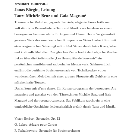
resonart camerata
Jonas Bürgin, Leitung
Tanz: Michèle Benz und Gaia Magrané
Träumerische Melodien, jagende Tonläufe, elegante Tanzschritte und
volkstümliche Bauernlieder – Tanz und Musik verschmelzen zu einem
bewegenden Genusserlebnis für Augen und Ohren. Das in Vergessenheit
geratene Werk des amerikanischen Komponisten Victor Herbert führt mit
einer wagnerischen Schwungkraft in fünf Sätzen durch feine Klangfarben
und kraftvolle Melodien. Zur gleichen Zeit schreibt der belgische Musiker
Lekeu über die Gedichtzeile „Les fleurs pâles de Souvenir“ ein
persönliches, sensibles und zauberhaftes Meisterwerk. Schlussendlich
entführt die berühmte Streicherserenade von Tschaikowksy voller
wunderschönen Melodien mit einer grossen Pirouette alle Zuhörer in eine
märchenhafte Tonwelt.
Das ist Souvenir d’une danse: Ein Konzertprogramm der besonderen Art,
inszeniert und gestaltet von den Tänzer:innen Michèle Benz und Gaia
Magrané und der resonart camerata. Das Publikum taucht ein in eine
unglaubliche Geschichte, leidenschaftlich erzählt durch Tanz und Musik.
Victor Herbert: Serenade, Op. 12
G. Lekeu: Adagio pour Cordes
P. Tschaikowsky: Serenade für Streichorchester