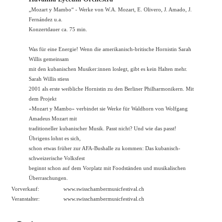
„Mozart y Mambo“ - Werke von W.A. Mozart, E. Olivero, J. Amado, J.
Fernández u.a.
Konzertdauer ca. 75 min.
Was für eine Energie! Wenn die amerikanisch-britische Hornistin Sarah
Willis gemeinsam
mit den kubanischen Musiker:innen loslegt, gibt es kein Halten mehr.
Sarah Willis stiess
2001 als erste weibliche Hornistin zu den Berliner Philharmonikern. Mit
dem Projekt
«Mozart y Mambo» verbindet sie Werke für Waldhorn von Wolfgang
Amadeus Mozart mit
traditioneller kubanischer Musik. Passt nicht? Und wie das passt!
Übrigens lohnt es sich,
schon etwas früher zur AFA-Bushalle zu kommen: Das kubanisch-
schweizerische Volksfest
beginnt schon auf dem Vorplatz mit Foodständen und musikalischen
Überraschungen.
Vorverkauf:
www.swisschambermusicfestival.ch
Veranstalter:
www.swisschambermusicfestival.ch