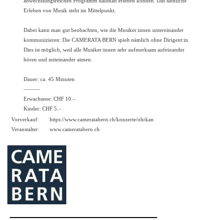
abwechslungsreichen Programm hautnah erleben können. Das sinnliche
Erleben von Musik steht im Mittelpunkt.
Dabei kann man gut beobachten, wie die Musiker:innen untereinander
kommunizieren: Die CAMERATA BERN spielt nämlich ohne Dirigent:in.
Dies ist möglich, weil alle Musiker:innen sehr aufmerksam aufeinander
hören und miteinander atmen.
Dauer: ca. 45 Minuten
———
Erwachsene: CHF 10.–
Kinder: CHF 5.–
Vorverkauf:
https://
www.cameratabern.ch/konzerte/ohrkan
Veranstalter:
www.cameratabern.ch