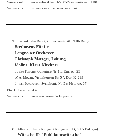
Vorverkauf:
www.kulturticket.ch/25852/resonart/event/1100
Veranstalter:
camerata resonart,
www.reson.art
19:30
Petruskirche Bern (Brunnadernstr. 40, 3006 Bern)
Beethovens Fünfte
Langnauer Orchester
Christoph Metzger, Leitung
Violine, Klara Kirchner
Louise Farrenc: Ouverture Nr. 1 E-Dur, op. 23
W. A. Mozart: Violinkonzert Nr. 5 A-Dur, K. 219
L. van Beethoven: Symphonie Nr. 5 c-Moll, op. 67
Eintritt frei - Kollekte
Veranstalter:
www.konzertverein-langnau.ch
19:45
Altes Schulhaus Bolligen (Bolligenstr. 13, 3065 Bolligen)
Wünsche II: "Publikumswünsche"