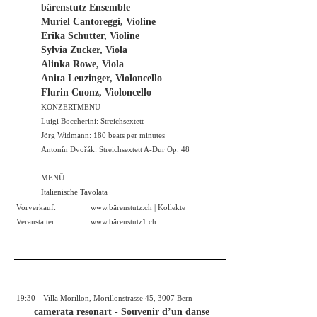
bärenstutz Ensemble
Muriel Cantoreggi, Violine
Erika Schutter, Violine
Sylvia Zucker, Viola
Alinka Rowe, Viola
Anita Leuzinger, Violoncello
Flurin Cuonz, Violoncello
KONZERTMENÜ
Luigi Boccherini: Streichsextett
Jörg Widmann: 180 beats per minutes
Antonín Dvořák: Streichsextett A-Dur Op. 48
MENÜ
Italienische Tavolata
Vorverkauf:
www.bärenstutz.ch | Kollekte
Veranstalter:
www.bärenstutz1.ch
19:30
Villa Morillon, Morillonstrasse 45, 3007 Bern
camerata resonart - Souvenir d’un danse