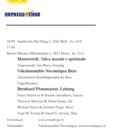
20:00
Stadtkirche Biel (Ring 2, 2502 Biel) - Sa, 14.9.
17:00
Berner Münster (Münsterplatz 1, 3011 Bern) - So, 15.9.
Monteverdi: Selva morale e spirituale
Vespermusik, San Marco Venedig
Vokalensemble Novantiqua Bern
Choralschola Dreifaltigkeitskirche Bern
Cappellantiqua
Bernhard Pfammatter, Leitung
Gunta Smirnova & Kristine Jaunalksne, Sopran
Florencia Menconi & Tobias Knaus, Alt
Michael Feyfar & Zacharie Fogal, Tenor
Jorge M. Escutia & Ismael G. Arroniz, Bass
Vorverkauf:
www.eventfrog.ch
Veranstalter:
Vokalensemble Novantiqua;
www.novantiqua.ch