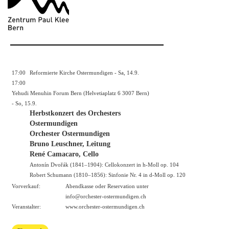
17:00
Reformierte Kirche Ostermundigen - Sa, 14.9.
17:00
Yehudi Menuhin Forum Bern (Helvetiaplatz 6 3007 Bern)
- So, 15.9.
Herbstkonzert des Orchesters
Ostermundigen
Orchester Ostermundigen
Bruno Leuschner, Leitung
René Camacaro, Cello
Antonín Dvořák (1841–1904): Cellokonzert in h-Moll op. 104
Robert Schumann (1810–1856): Sinfonie Nr. 4 in d-Moll op. 120
Vorverkauf:
Abendkasse oder Reservation unter
info@orchester-ostermundigen.ch
Veranstalter:
www.orchester-ostermundigen.ch