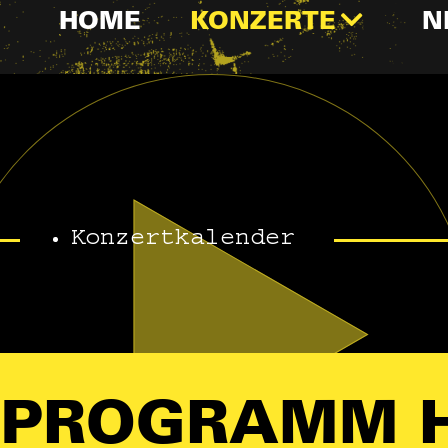
HOME
KONZERTE
N
Konzertkalender
PROGRAMM 