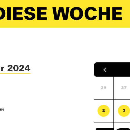
IESE WOCHE
er 2024
26
27
hne
2
3