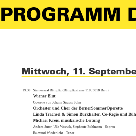
PROGRAMM D
Mittwoch, 11. Septemb
19:30
Sternensaal Bümpliz (Bümplizstrasse 119, 3018 Bern)
Wiener Blut
Operette von Johann Strauss Sohn
Orchester und Chor der BernerSommerOperette
Linda Trachsel & Simon Burkhalter, Co-Regie und Bü
Michael Kreis, musikalische Leitung
Andrea Suter, Ulla Westvik, Stephanie Bühlmann - Sopran
Raimund Wiederkehr - Tenor