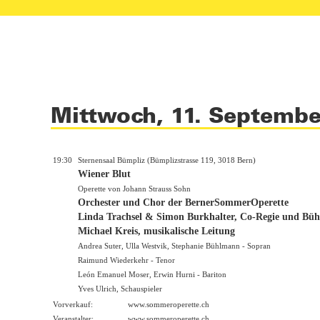
Mittwoch, 11. Septemb
19:30
Sternensaal Bümpliz (Bümplizstrasse 119, 3018 Bern)
Wiener Blut
Operette von Johann Strauss Sohn
Orchester und Chor der BernerSommerOperette
Linda Trachsel & Simon Burkhalter, Co-Regie und Bü
Michael Kreis, musikalische Leitung
Andrea Suter, Ulla Westvik, Stephanie Bühlmann - Sopran
Raimund Wiederkehr - Tenor
León Emanuel Moser, Erwin Hurni - Bariton
Yves Ulrich, Schauspieler
Vorverkauf:
www.sommeroperette.ch
Veranstalter:
www.sommeroperette.ch