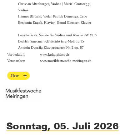
Christian Altenburger, Violine | Muriel Cantoreggi,
Violine
Hannes Bärtschi, Viola | Patrick Demenga, Cello
Benjamin Engeli, Klavier | Bernd Glemser, Klavier
Leoš Janácek: Sonate für Violine und Klavier JW VII/7
Bedrich Smetana: Klaviertrio in g-Moll op.15
Antonín Dvorák: Klavierquartett Nr. 2 op. 87
Vorverkauf:
www.kulturticket.ch
Veranstalter:
www.musikfestwoche-meiringen.ch
Flyer
Sonntag, 05. Juli 2026