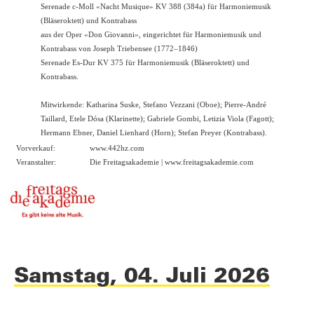
Serenade c-Moll «Nacht Musique» KV 388 (384a) für Harmoniemusik
(Bläseroktett) und Kontrabass
aus der Oper «Don Giovanni», eingerichtet für Harmoniemusik und
Kontrabass von Joseph Triebensee (1772–1846)
Serenade Es-Dur KV 375 für Harmoniemusik (Bläseroktett) und
Kontrabass.
Mitwirkende: Katharina Suske, Stefano Vezzani (Oboe); Pierre-André
Taillard, Etele Dósa (Klarinette); Gabriele Gombi, Letizia Viola (Fagott);
Hermann Ebner, Daniel Lienhard (Horn); Stefan Preyer (Kontrabass).
Vorverkauf:
www.442hz.com
Veranstalter:
Die Freitagsakademie |
www.freitagsakademie.com
Samstag, 04. Juli 2026