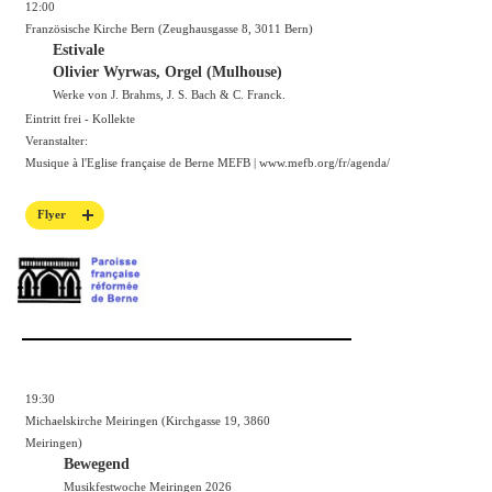
12:00
Französische Kirche Bern (Zeughausgasse 8, 3011 Bern)
Estivale
Olivier Wyrwas, Orgel (Mulhouse)
Werke von J. Brahms, J. S. Bach & C. Franck.
Eintritt frei - Kollekte
Veranstalter:
Musique à l'Eglise française de Berne MEFB |
www.mefb.org/fr/agenda/
Flyer
19:30
Michaelskirche Meiringen (Kirchgasse 19, 3860
Meiringen)
Bewegend
Musikfestwoche Meiringen 2026