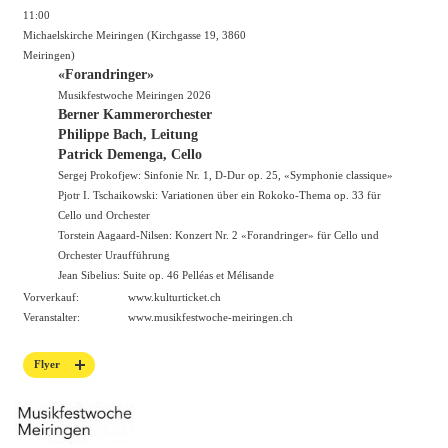
11:00
Michaelskirche Meiringen (Kirchgasse 19, 3860
Meiringen)
«Forandringer»
Musikfestwoche Meiringen 2026
Berner Kammerorchester
Philippe Bach, Leitung
Patrick Demenga, Cello
Sergej Prokofjew: Sinfonie Nr. 1, D-Dur op. 25, «Symphonie classique»
Pjotr I. Tschaikowski: Variationen über ein Rokoko-Thema op. 33 für
Cello und Orchester
Torstein Aagaard-Nilsen: Konzert Nr. 2 «Forandringer» für Cello und
Orchester Uraufführung
Jean Sibelius: Suite op. 46 Pelléas et Mélisande
Vorverkauf:
www.kulturticket.ch
Veranstalter:
www.musikfestwoche-meiringen.ch
Flyer