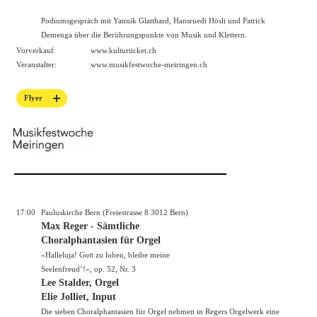
Podiumsgespräch mit Yannik Glatthard, Hansruedi Hösli und Patrick
Demenga über die Berührungspunkte von Musik und Klettern.
Vorverkauf:
www.kulturticket.ch
Veranstalter:
www.musikfestwoche-meiringen.ch
Flyer
17:00
Pauluskirche Bern (Freiestrasse 8 3012 Bern)
Max Reger - Sämtliche
Choralphantasien für Orgel
«Halleluja! Gott zu loben, bleibe meine
Seelenfreud’!», op. 52, Nr. 3
Lee Stalder, Orgel
Elie Jolliet, Input
Die sieben Choralphantasien für Orgel nehmen in Regers Orgelwerk eine