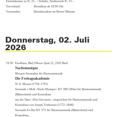
Eintrittskarten zu Fr. 25.– | Schüler, Studierende Fr. 15.–
Vorverkauf:
Abendksse ab 18.00 Uhr
Veranstalter:
Abendmusiken im Berner Münster
Donnerstag, 02. Juli
2026
19:30
Farelhaus, Biel (Oberer Quai 12, 2503 Biel)
Nachtmusique
Mozarts Serenaden für Harmoniemusik
Die Freitagsakademie
W. A. Mozart (1756–1791)
Serenade c-Moll «Nacht Musique» KV 388 (384a) für Harmoniemusik
(Bläseroktett) und Kontrabass
aus der Oper «Don Giovanni», eingerichtet für Harmoniemusik und
Kontrabass von Joseph Triebensee (1772–1846)
Serenade Es-Dur KV 375 für Harmoniemusik (Bläseroktett) und
Kontrabass.