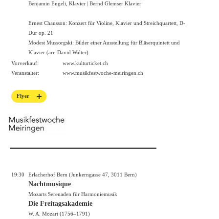
Benjamin Engeli, Klavier | Bernd Glemser Klavier
Ernest Chausson: Konzert für Violine, Klavier und Streichquartett, D-
Dur op. 21
Modest Mussorgski: Bilder einer Ausstellung für Bläserquintett und
Klavier (arr. David Walter)
Vorverkauf:
www.kulturticket.ch
Veranstalter:
www.musikfestwoche-meiringen.ch
Flyer
19:30
Erlacherhof Bern (Junkerngasse 47, 3011 Bern)
Nachtmusique
Mozarts Serenaden für Harmoniemusik
Die Freitagsakademie
W. A. Mozart (1756–1791)