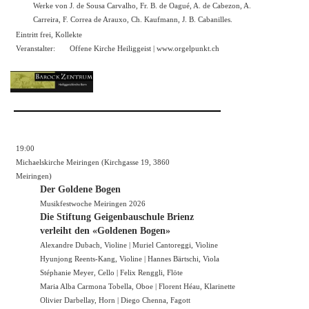
Werke von J. de Sousa Carvalho, Fr. B. de Oagué, A. de Cabezon, A.
Carreira, F. Correa de Arauxo, Ch. Kaufmann, J. B. Cabanilles.
Eintritt frei, Kollekte
Veranstalter:
Offene Kirche Heiliggeist |
www.orgelpunkt.ch
19:00
Michaelskirche Meiringen (Kirchgasse 19, 3860
Meiringen)
Der Goldene Bogen
Musikfestwoche Meiringen 2026
Die Stiftung Geigenbauschule Brienz
verleiht den «Goldenen Bogen»
Alexandre Dubach, Violine | Muriel Cantoreggi, Violine
Hyunjong Reents-Kang, Violine | Hannes Bärtschi, Viola
Stéphanie Meyer, Cello | Felix Renggli, Flöte
Maria Alba Carmona Tobella, Oboe | Florent Héau, Klarinette
Olivier Darbellay, Horn | Diego Chenna, Fagott