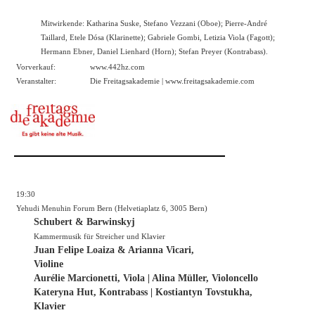
Mitwirkende: Katharina Suske, Stefano Vezzani (Oboe); Pierre-André
Taillard, Etele Dósa (Klarinette); Gabriele Gombi, Letizia Viola (Fagott);
Hermann Ebner, Daniel Lienhard (Horn); Stefan Preyer (Kontrabass).
Vorverkauf:
www.442hz.com
Veranstalter:
Die Freitagsakademie |
www.freitagsakademie.com
19:30
Yehudi Menuhin Forum Bern (Helvetiaplatz 6, 3005 Bern)
Schubert & Barwinskyj
Kammermusik für Streicher und Klavier
Juan Felipe Loaiza & Arianna Vicari,
Violine
Aurélie Marcionetti, Viola | Alina Müller, Violoncello
Kateryna Hut, Kontrabass | Kostiantyn Tovstukha,
Klavier