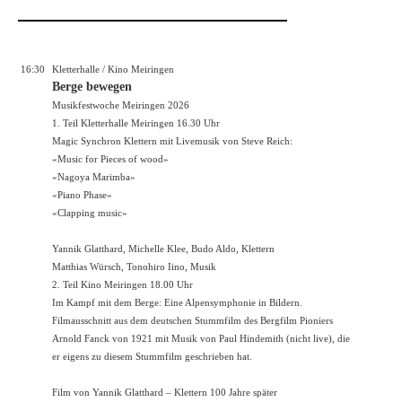
16:30
Kletterhalle / Kino Meiringen
Berge bewegen
Musikfestwoche Meiringen 2026
1. Teil Kletterhalle Meiringen 16.30 Uhr
Magic Synchron Klettern mit Livemusik von Steve Reich:
«Music for Pieces of wood»
«Nagoya Marimba»
«Piano Phase»
«Clapping music»
Yannik Glatthard, Michelle Klee, Budo Aldo, Klettern
Matthias Würsch, Tonohiro Iino, Musik
2. Teil Kino Meiringen 18.00 Uhr
Im Kampf mit dem Berge: Eine Alpensymphonie in Bildern.
Filmausschnitt aus dem deutschen Stummfilm des Bergfilm Pioniers
Arnold Fanck von 1921 mit Musik von Paul Hindemith (nicht live), die
er eigens zu diesem Stummfilm geschrieben hat.
Film von Yannik Glatthard – Klettern 100 Jahre später