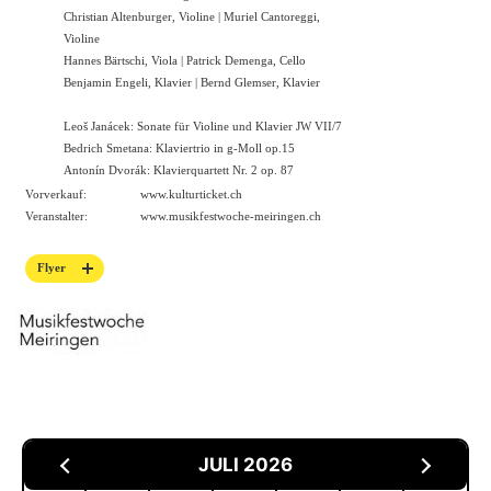
Christian Altenburger, Violine | Muriel Cantoreggi,
Violine
Hannes Bärtschi, Viola | Patrick Demenga, Cello
Benjamin Engeli, Klavier | Bernd Glemser, Klavier
Leoš Janácek: Sonate für Violine und Klavier JW VII/7
Bedrich Smetana: Klaviertrio in g-Moll op.15
Antonín Dvorák: Klavierquartett Nr. 2 op. 87
Vorverkauf:
www.kulturticket.ch
Veranstalter:
www.musikfestwoche-meiringen.ch
Flyer
JULI 2026