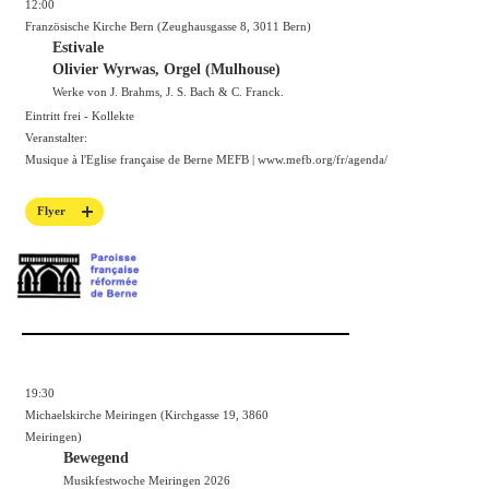
12:00
Französische Kirche Bern (Zeughausgasse 8, 3011 Bern)
Estivale
Olivier Wyrwas, Orgel (Mulhouse)
Werke von J. Brahms, J. S. Bach & C. Franck.
Eintritt frei - Kollekte
Veranstalter:
Musique à l'Eglise française de Berne MEFB |
www.mefb.org/fr/agenda/
Flyer
19:30
Michaelskirche Meiringen (Kirchgasse 19, 3860
Meiringen)
Bewegend
Musikfestwoche Meiringen 2026