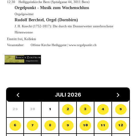
12:30
Heiliggeistkirche Bern (Spitalgasse 44, 3011 Bern)
Orgelpunkt - Musik zum Wochenschluss
Orgelgewitter
Rudolf Berchtel, Orgel (Dornbirn)
J. H. Knecht (1752-1817): Die durch ein Donnerwetter unterbrochene
Hirtenwonne
Eintritt frei, Kollekte
Veranstalter:
Offene Kirche Heiliggeist |
www.orgelpunkt.ch
JULI 2026
29
30
1
2
3
4
5
6
7
8
9
10
11
12