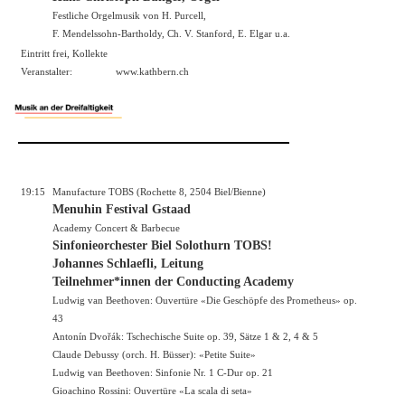
Festliche Orgelmusik von H. Purcell,
F. Mendelssohn-Bartholdy, Ch. V. Stanford, E. Elgar u.a.
Eintritt frei, Kollekte
Veranstalter:
www.kathbern.ch
19:15
Manufacture TOBS (Rochette 8, 2504 Biel/Bienne)
Menuhin Festival Gstaad
Academy Concert & Barbecue
Sinfonieorchester Biel Solothurn TOBS!
Johannes Schlaefli, Leitung
Teilnehmer*innen der Conducting Academy
Ludwig van Beethoven: Ouvertüre «Die Geschöpfe des Prometheus» op.
43
Antonín Dvořák: Tschechische Suite op. 39, Sätze 1 & 2, 4 & 5
Claude Debussy (orch. H. Büsser): «Petite Suite»
Ludwig van Beethoven: Sinfonie Nr. 1 C-Dur op. 21
Gioachino Rossini: Ouvertüre «La scala di seta»