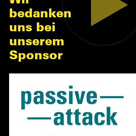
bedanken
uns bei
unserem
Sponsor