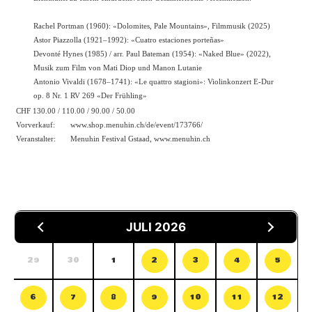
Rachel Portman (1960): «Dolomites, Pale Mountains», Filmmusik (2025)
Astor Piazzolla (1921–1992): «Cuatro estaciones porteñas»
Devonté Hynes (1985) / arr. Paul Bateman (1954): «Naked Blue» (2022),
Musik zum Film von Mati Diop und Manon Lutanie
Antonio Vivaldi (1678–1741): «Le quattro stagioni»: Violinkonzert E-Dur
op. 8 Nr. 1 RV 269 «Der Frühling»
CHF 130.00 / 110.00 / 90.00 / 50.00
Vorverkauf:
www.shop.menuhin.ch/de/event/173766/
Veranstalter:
Menuhin Festival Gstaad,
www.menuhin.ch
JULI 2026
29
30
1
2
3
4
5
6
7
8
9
10
11
12