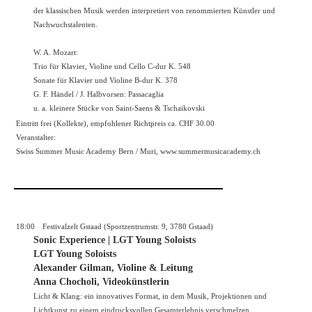
der klassischen Musik werden interpretiert von renommierten Künstler und
Nachwuchstalenten.
W. A. Mozart:
Trio für Klavier, Violine und Cello C-dur K. 548
Sonate für Klavier und Violine B-dur K. 378
G. F. Händel / J. Halbvorsen: Passacaglia
u. a. kleinere Stücke von Saint-Saens & Tschaikovski
Eintritt frei (Kollekte), empfohlener Richtpreis ca. CHF 30.00
Veranstalter:
Swiss Summer Music Academy Bern / Muri,
www.summermusicacademy.ch
18:00
Festivalzelt Gstaad (Sportzentrumstr. 9, 3780 Gstaad)
Sonic Experience | LGT Young Soloists
LGT Young Soloists
Alexander Gilman, Violine & Leitung
Anna Chocholi, Videokünstlerin
Licht & Klang: ein innovatives Format, in dem Musik, Projektionen und
Lichtkunst zu einem eindrucksvollen Gesamterlebnis verschmelzen.