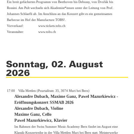
Ein breit gefächertes Programm von Beethoven bis Debussy, von Dvořák bis
Rossini. Am Pult wechseln sich Akademist*innen unter der Leitung von Prof.
Johannes Schlaefli ab. Im Anschluss an das Konzert gibt es ein gemeinsames
Barbecue im Hof der Manufacture TOBS!.
Vorverkauf:
www.tickets.tobs.ch
Veranstalter:
www.tobs.ch
Sonntag, 02. August
2026
17:00
Villa Mettlen (Pourtalèsstr. 35, 3074 Muri bei Bern)
Alexandre Dubach, Maxime Ganz, Pawel Mazurkiewicz -
Eröffnungskonzert SSMAB 2026
Alexandre Dubach, Violine
Maxime Ganz, Cello
Pawel Mazurkiewicz, Klavier
Im Rahmen der Swiss Summer Music Academy Bern findet im August eine
Klassik-Konzertreihe in der Villa Mettlen Muri bei Bern statt. Meisterwerke