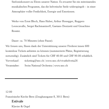
Sinfoniekonzert zu Ehren unserer Nation. Es erwartet Sie ein mitreissendes
musikalisches Programm, das die helvetische Seele widerspiegelt – in einer
Atmosphäre voller Festlichkeit, Energie und Emotionen.
Werke von Ernst Bloch, Hans Huber, Arthur Honegger, Ruggero
Leoncavallo, Sergei Rachmaninoff, Gaetano Donizetti und Gioachino
Rossini.
Dauer: ca. 70 Minuten (ohne Pause).
Wir freuen uns, Ihnen dank der Unterstützung unserer Förderer:innen 600
kostenlose Tickets anbieten zu können (nummerierte Plätze, Registrierung
notwendig). Zusätzlich sind Tickets für CHF 40.00 und CHF 90.00 erhältlich.
Vorverkauf:
ticketing@sno.ch |
www.sno.ch/vivathelvetia26
Veranstalter:
Swiss National Orchestra |
www.sno.ch
12:00
Französische Kirche Bern (Zeughausgasse 8, 3011 Bern)
Estivale
Klavier & Orgel