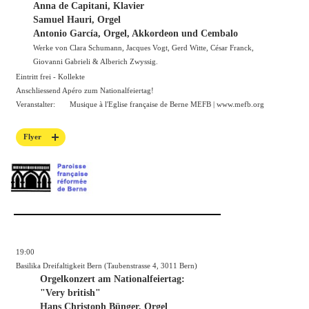
Anna de Capitani, Klavier
Samuel Hauri, Orgel
Antonio García, Orgel, Akkordeon und Cembalo
Werke von Clara Schumann, Jacques Vogt, Gerd Witte, César Franck,
Giovanni Gabrieli & Alberich Zwyssig.
Eintritt frei - Kollekte
Anschliessend Apéro zum Nationalfeiertag!
Veranstalter:
Musique à l'Eglise française de Berne MEFB |
www.mefb.org
Flyer
19:00
Basilika Dreifaltigkeit Bern (Taubenstrasse 4, 3011 Bern)
Orgelkonzert am Nationalfeiertag:
"Very british"
Hans Christoph Bünger, Orgel