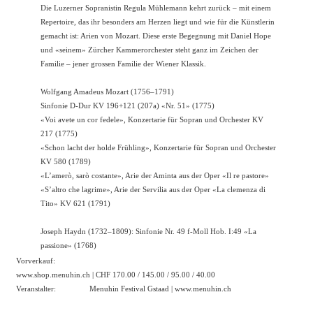
Die Luzerner Sopranistin Regula Mühlemann kehrt zurück – mit einem
Repertoire, das ihr besonders am Herzen liegt und wie für die Künstlerin
gemacht ist: Arien von Mozart. Diese erste Begegnung mit Daniel Hope
und «seinem» Zürcher Kammerorchester steht ganz im Zeichen der
Familie – jener grossen Familie der Wiener Klassik.
Wolfgang Amadeus Mozart (1756–1791)
Sinfonie D-Dur KV 196+121 (207a) «Nr. 51» (1775)
«Voi avete un cor fedele», Konzertarie für Sopran und Orchester KV
217 (1775)
«Schon lacht der holde Frühling», Konzertarie für Sopran und Orchester
KV 580 (1789)
«L’amerò, sarò costante», Arie der Aminta aus der Oper «Il re pastore»
«S’altro che lagrime», Arie der Servilia aus der Oper «La clemenza di
Tito» KV 621 (1791)
Joseph Haydn (1732–1809): Sinfonie Nr. 49 f-Moll Hob. I:49 «La
passione» (1768)
Vorverkauf:
www.shop.menuhin.ch
| CHF 170.00 / 145.00 / 95.00 / 40.00
Veranstalter:
Menuhin Festival Gstaad |
www.menuhin.ch