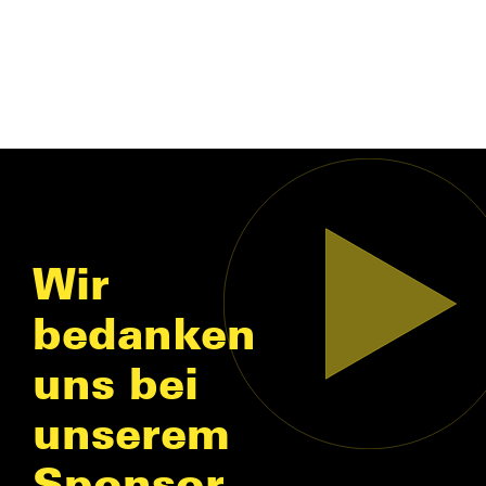
Wir
bedanken
uns bei
unserem
Sponsor