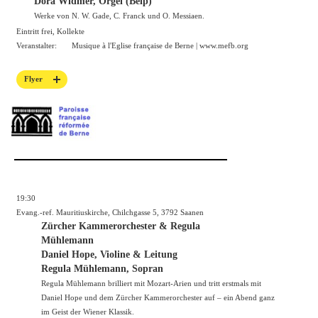
Dora Widmer, Orgel (Belp)
Werke von N. W. Gade, C. Franck und O. Messiaen.
Eintritt frei, Kollekte
Veranstalter:
Musique à l'Eglise française de Berne |
www.mefb.org
Flyer
19:30
Evang.-ref. Mauritiuskirche, Chilchgasse 5, 3792 Saanen
Zürcher Kammerorchester & Regula
Mühlemann
Daniel Hope, Violine & Leitung
Regula Mühlemann, Sopran
Regula Mühlemann brilliert mit Mozart-Arien und tritt erstmals mit
Daniel Hope und dem Zürcher Kammerorchester auf – ein Abend ganz
im Geist der Wiener Klassik.