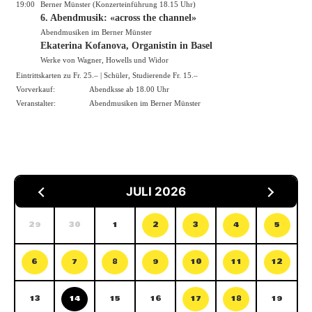
19:00
Berner Münster (Konzerteinführung 18.15 Uhr)
6. Abendmusik: «across the channel»
Abendmusiken im Berner Münster
Ekaterina Kofanova, Organistin in Basel
Werke von Wagner, Howells und Widor
Eintrittskarten zu Fr. 25.– | Schüler, Studierende Fr. 15.–
Vorverkauf:
Abendksse ab 18.00 Uhr
Veranstalter:
Abendmusiken im Berner Münster
JULI 2026
29
30
1
2
3
4
5
6
7
8
9
10
11
12
13
14
15
16
17
18
19