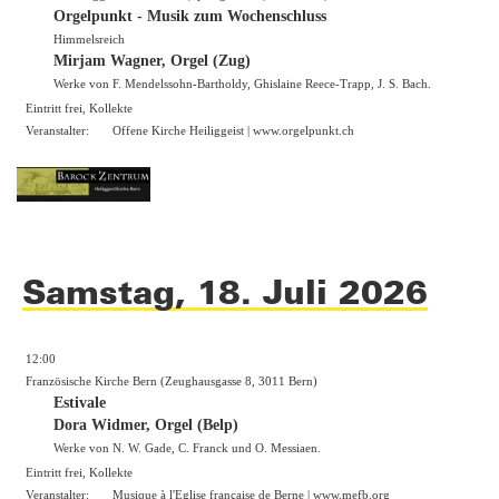
Orgelpunkt - Musik zum Wochenschluss
Himmelsreich
Mirjam Wagner, Orgel (Zug)
Werke von F. Mendelssohn-Bartholdy, Ghislaine Reece-Trapp, J. S. Bach.
Eintritt frei, Kollekte
Veranstalter:
Offene Kirche Heiliggeist |
www.orgelpunkt.ch
Samstag, 18. Juli 2026
12:00
Französische Kirche Bern (Zeughausgasse 8, 3011 Bern)
Estivale
Dora Widmer, Orgel (Belp)
Werke von N. W. Gade, C. Franck und O. Messiaen.
Eintritt frei, Kollekte
Veranstalter:
Musique à l'Eglise française de Berne |
www.mefb.org