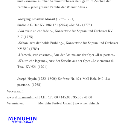
und «seinem» Zürcher Kammerorchester steht ganz im Zeichen der
Familie – jener grossen Familie der Wiener Klassik.
Wolfgang Amadeus Mozart (1756–1791)
Sinfonie D-Dur KV 196+121 (207a) «Nr. 51» (1775)
«Voi avete un cor fedele», Konzertarie für Sopran und Orchester KV
217 (1775)
«Schon lacht der holde Frühling», Konzertarie für Sopran und Orchester
KV 580 (1789)
«L’amerò, sarò costante», Arie der Aminta aus der Oper «Il re pastore»
«S’altro che lagrime», Arie der Servilia aus der Oper «La clemenza di
Tito» KV 621 (1791)
Joseph Haydn (1732–1809): Sinfonie Nr. 49 f-Moll Hob. I:49 «La
passione» (1768)
Vorverkauf:
www.shop.menuhin.ch
| CHF 170.00 / 145.00 / 95.00 / 40.00
Veranstalter:
Menuhin Festival Gstaad |
www.menuhin.ch