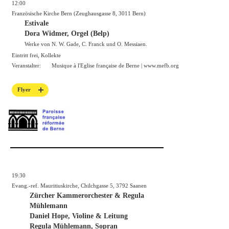
12:00
Französische Kirche Bern (Zeughausgasse 8, 3011 Bern)
Estivale
Dora Widmer, Orgel (Belp)
Werke von N. W. Gade, C. Franck und O. Messiaen.
Eintritt frei, Kollekte
Veranstalter:
Musique à l'Eglise française de Berne |
www.mefb.org
Flyer
19:30
Evang.-ref. Mauritiuskirche, Chilchgasse 5, 3792 Saanen
Zürcher Kammerorchester & Regula
Mühlemann
Daniel Hope, Violine & Leitung
Regula Mühlemann, Sopran