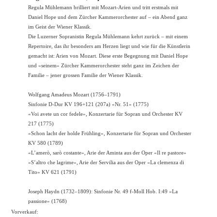
Regula Mühlemann brilliert mit Mozart-Arien und tritt erstmals mit
Daniel Hope und dem Zürcher Kammerorchester auf – ein Abend ganz
im Geist der Wiener Klassik.
Die Luzerner Sopranistin Regula Mühlemann kehrt zurück – mit einem
Repertoire, das ihr besonders am Herzen liegt und wie für die Künstlerin
gemacht ist: Arien von Mozart. Diese erste Begegnung mit Daniel Hope
und «seinem» Zürcher Kammerorchester steht ganz im Zeichen der
Familie – jener grossen Familie der Wiener Klassik.
Wolfgang Amadeus Mozart (1756–1791)
Sinfonie D-Dur KV 196+121 (207a) «Nr. 51» (1775)
«Voi avete un cor fedele», Konzertarie für Sopran und Orchester KV
217 (1775)
«Schon lacht der holde Frühling», Konzertarie für Sopran und Orchester
KV 580 (1789)
«L’amerò, sarò costante», Arie der Aminta aus der Oper «Il re pastore»
«S’altro che lagrime», Arie der Servilia aus der Oper «La clemenza di
Tito» KV 621 (1791)
Joseph Haydn (1732–1809): Sinfonie Nr. 49 f-Moll Hob. I:49 «La
passione» (1768)
Vorverkauf: