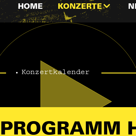
HOME
KONZERTE
N
Konzertkalender
PROGRAMM 