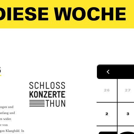
IESE WOCHE
5
26
27
längen und
anfang und
2
3
en wider.
er von
igen Klangbild. In