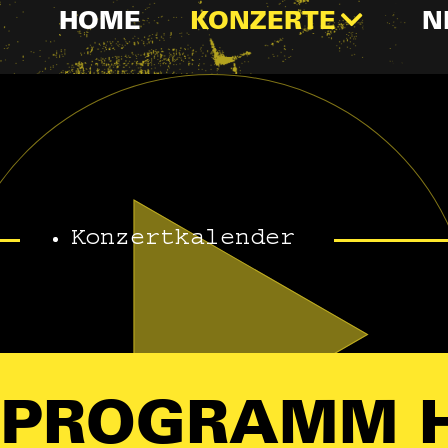
HOME
KONZERTE
N
Konzertkalender
PROGRAMM 