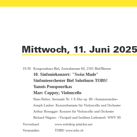
Mittwoch, 11. Juni 202
19:30
Kongresshaus Biel, Zentralstrasse 60, 2501 Biel/Bienne
10. Sinfoniekonzert: "Swiss Made"
Sinfonieorchester Biel Solothurn TOBS!
Yannis Pouspourikas
Marc Coppey; Violoncello
Hans Huber: Serenade Nr. 1 E-Dur op. 86 «Sommernächte»
Joseph Lauber: Konzertfantasie für Violoncello und Orchester
Arthur Honegger: Konzert für Violoncello und Orchester
Richard Wagner: «Vorspiel und Isoldens Liebestod» WWV 90
Vorverkauf:
www.webshop.jetticket.net
Veranstalter:
TOBS!
www.tobs.ch